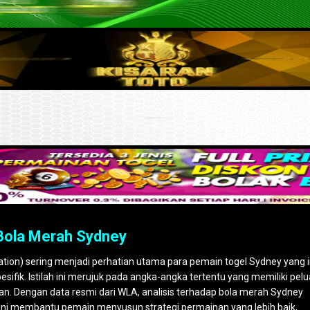
Bola Merah Sydney
tion) sering menjadi perhatian utama para pemain togel Sydney yang i
ifik. Istilah ini merujuk pada angka-angka tertentu yang memiliki pel
dian. Dengan data resmi dari WLA, analisis terhadap bola merah Sydney
i ini membantu pemain menyusun strategi permainan yang lebih baik,