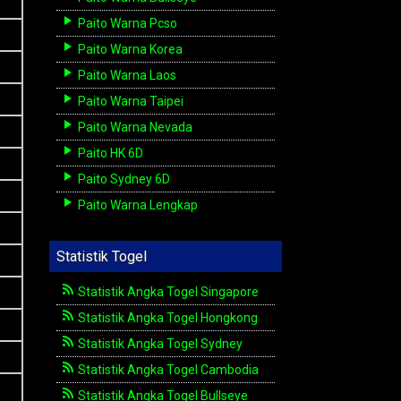
Paito Warna Pcso
Paito Warna Korea
Paito Warna Laos
Paito Warna Taipei
Paito Warna Nevada
Paito HK 6D
Paito Sydney 6D
Paito Warna Lengkap
Statistik Togel
Statistik Angka Togel Singapore
Statistik Angka Togel Hongkong
Statistik Angka Togel Sydney
Statistik Angka Togel Cambodia
Statistik Angka Togel Bullseye