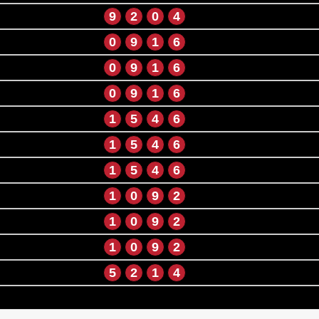
9
2
0
4
0
9
1
6
0
9
1
6
0
9
1
6
1
5
4
6
1
5
4
6
1
5
4
6
1
0
9
2
1
0
9
2
1
0
9
2
5
2
1
4