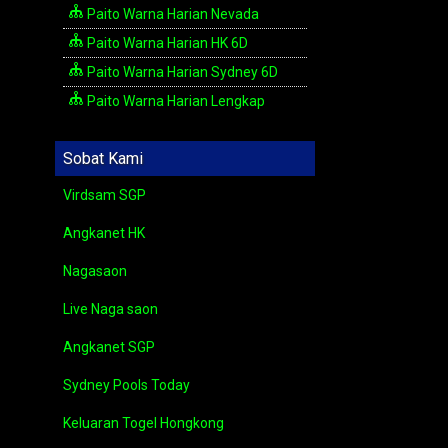
Paito Warna Harian Nevada
Paito Warna Harian HK 6D
Paito Warna Harian Sydney 6D
Paito Warna Harian Lengkap
Sobat Kami
Virdsam SGP
Angkanet HK
Nagasaon
Live Naga saon
Angkanet SGP
Sydney Pools Today
Keluaran Togel Hongkong