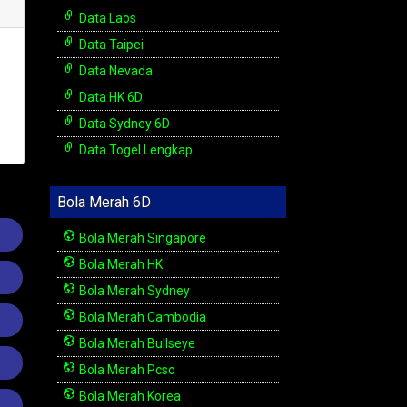
Data Laos
Data Taipei
Data Nevada
Data HK 6D
Data Sydney 6D
Data Togel Lengkap
Bola Merah 6D
Bola Merah Singapore
Bola Merah HK
Bola Merah Sydney
Bola Merah Cambodia
Bola Merah Bullseye
Bola Merah Pcso
Bola Merah Korea