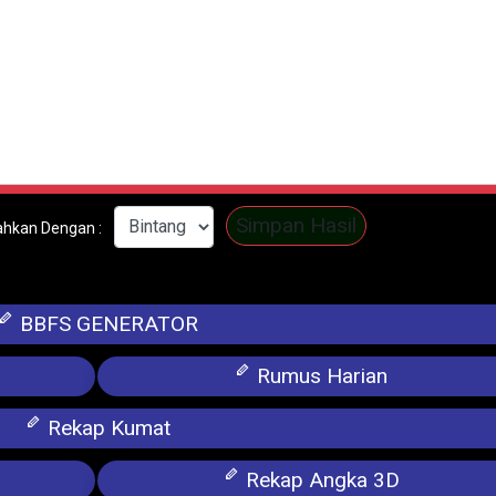
ahkan Dengan :
BBFS GENERATOR
Rumus Harian
Rekap Kumat
Rekap Angka 3D