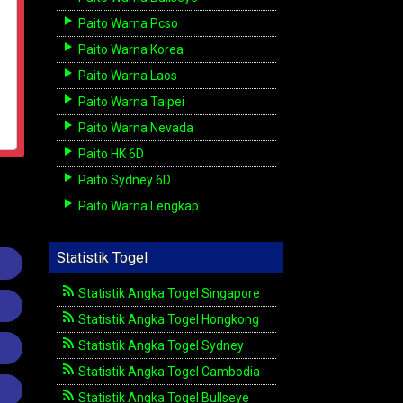
Paito Warna Pcso
Paito Warna Korea
Paito Warna Laos
Paito Warna Taipei
Paito Warna Nevada
Paito HK 6D
Paito Sydney 6D
Paito Warna Lengkap
Statistik Togel
Statistik Angka Togel Singapore
Statistik Angka Togel Hongkong
Statistik Angka Togel Sydney
Statistik Angka Togel Cambodia
Statistik Angka Togel Bullseye