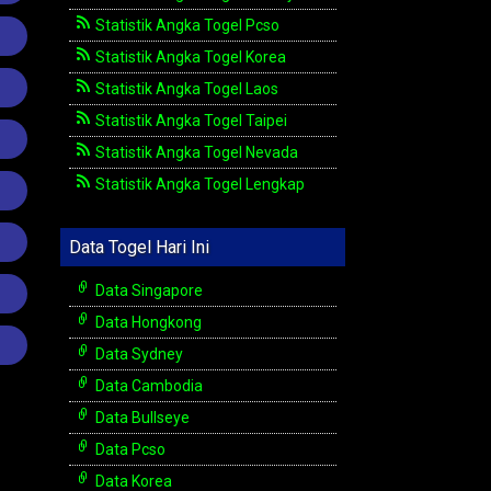
Statistik Angka Togel Pcso
Statistik Angka Togel Korea
Statistik Angka Togel Laos
Statistik Angka Togel Taipei
Statistik Angka Togel Nevada
Statistik Angka Togel Lengkap
Data Togel Hari Ini
Data Singapore
Data Hongkong
Data Sydney
Data Cambodia
Data Bullseye
Data Pcso
Data Korea