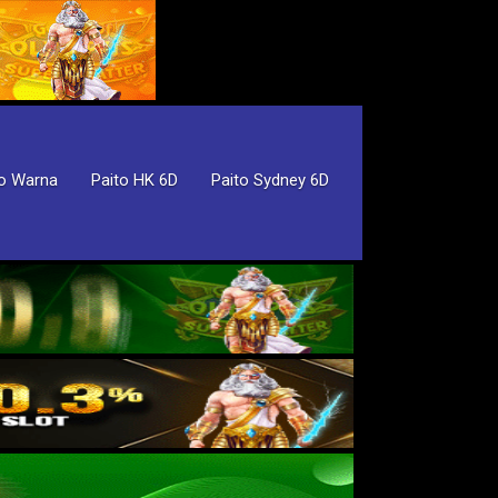
to Warna
Paito HK 6D
Paito Sydney 6D