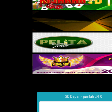
2D Depan - jumlah LN:
0