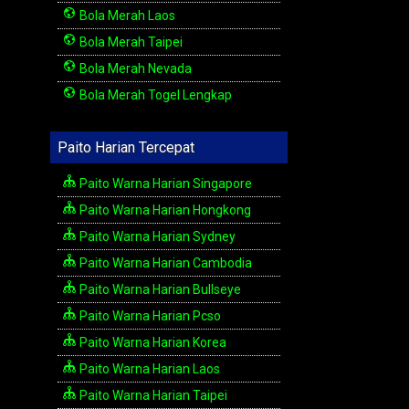
Bola Merah Laos
Bola Merah Taipei
Bola Merah Nevada
Bola Merah Togel Lengkap
Paito Harian Tercepat
Paito Warna Harian Singapore
Paito Warna Harian Hongkong
Paito Warna Harian Sydney
Paito Warna Harian Cambodia
Paito Warna Harian Bullseye
Paito Warna Harian Pcso
Paito Warna Harian Korea
Paito Warna Harian Laos
Paito Warna Harian Taipei