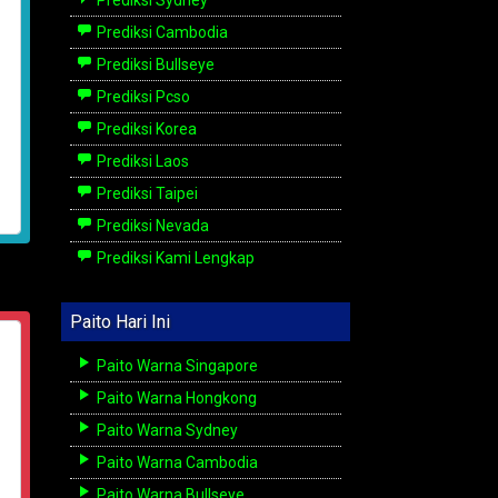
Prediksi Cambodia
Prediksi Bullseye
Prediksi Pcso
Prediksi Korea
Prediksi Laos
Prediksi Taipei
Prediksi Nevada
Prediksi Kami Lengkap
Paito Hari Ini
Paito Warna Singapore
Paito Warna Hongkong
Paito Warna Sydney
Paito Warna Cambodia
Paito Warna Bullseye