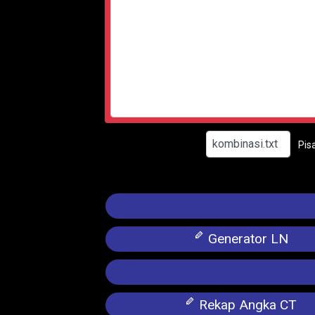
Pis
Generator LN
Rekap Angka CT