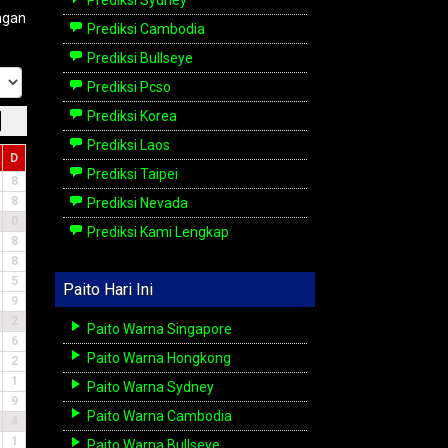
ngan
Prediksi Cambodia
Prediksi Bullseye
Prediksi Pcso
Prediksi Korea
Prediksi Laos
D
Prediksi Taipei
8
8
Prediksi Nevada
0
Prediksi Kami Lengkap
8
8
5
Paito Hari Ini
9
2
Paito Warna Singapore
6
Paito Warna Hongkong
2
1
Paito Warna Sydney
9
Paito Warna Cambodia
4
1
Paito Warna Bullseye