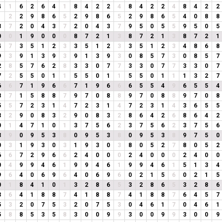
4
1
6
2
6
4
1
8
4
2
2
4
8
4
2
2
4
8
4
2
2
1
2
2
9
8
6
5
2
9
8
6
5
2
9
8
6
5
4
0
8
8
3
7
2
0
4
3
7
2
0
4
3
7
9
5
0
5
5
9
5
0
5
0
0
1
9
0
0
0
8
7
2
1
3
8
7
2
1
3
8
7
2
1
4
7
3
5
1
2
3
3
5
1
2
3
3
5
1
2
3
4
8
6
8
9
3
9
1
3
9
3
9
1
3
9
3
0
8
5
7
3
0
8
5
7
2
8
5
7
6
2
8
3
3
0
7
7
3
3
0
7
7
3
3
0
7
7
2
5
5
0
1
1
5
5
0
1
1
5
5
0
1
1
1
3
2
7
6
6
7
1
9
6
6
7
1
9
6
6
6
5
5
4
9
6
5
5
4
8
7
1
5
8
8
7
9
7
0
8
8
9
7
0
8
8
9
7
0
8
5
5
7
2
3
1
4
7
2
3
1
4
7
2
3
1
4
3
6
5
5
3
2
9
0
8
3
2
9
0
8
3
2
8
6
4
2
6
8
6
4
2
0
1
4
7
1
0
1
3
7
5
6
2
3
7
5
6
2
3
7
5
6
3
9
0
9
5
3
8
0
9
5
3
8
0
9
5
3
8
9
7
5
0
0
3
1
9
3
0
3
1
9
3
0
3
8
0
5
2
7
8
0
5
2
6
6
7
2
9
6
6
2
4
0
0
0
2
4
0
0
0
2
4
0
0
0
4
9
9
4
6
1
9
9
4
6
1
9
9
4
6
1
5
1
3
4
9
6
4
0
6
9
6
4
0
6
9
6
0
2
1
5
6
0
2
1
5
0
1
8
4
1
0
1
3
2
8
6
5
3
2
8
6
5
3
2
8
6
3
6
4
1
8
8
7
4
1
8
8
7
4
1
8
8
7
6
4
5
7
5
3
2
0
7
5
3
2
0
7
5
3
0
4
6
1
7
0
4
6
1
5
8
8
5
3
5
8
3
0
0
9
9
3
0
0
9
9
3
0
0
9