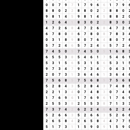
0
0
7
9
7
1
7
9
6
6
1
7
9
8
8
0
2
2
8
8
0
2
2
8
8
0
9
8
1
4
5
9
8
1
4
5
8
8
2
1
2
6
4
1
8
3
0
2
2
8
3
0
4
7
2
6
8
4
7
2
6
8
4
7
2
6
7
8
0
8
6
7
8
0
8
7
8
3
0
3
1
8
9
8
0
7
6
4
8
0
7
5
7
2
4
6
5
7
2
4
6
5
7
2
7
4
5
0
5
7
4
5
0
5
1
6
8
6
5
5
3
8
5
4
6
1
7
5
4
6
5
3
1
5
6
5
3
1
5
6
5
3
1
9
7
3
4
7
9
7
3
4
7
0
4
3
2
0
7
3
1
3
6
4
6
1
3
6
4
7
5
6
8
5
7
5
6
8
5
7
5
6
5
2
8
4
3
5
2
8
4
3
7
4
8
2
2
1
3
4
0
7
4
8
3
0
7
4
1
7
6
9
6
1
7
6
9
6
1
7
6
2
5
5
3
8
2
5
5
3
8
7
1
3
7
3
7
4
2
6
2
2
4
6
6
2
2
5
2
6
6
3
5
2
6
6
3
5
2
6
2
6
5
8
4
2
6
5
8
4
4
7
7
5
1
7
3
1
1
5
9
0
9
1
5
9