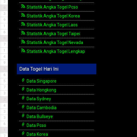
3
Statistik Angka Togel Pcso
6
3
Statistik Angka Togel Korea
9
Statistik Angka Togel Laos
1
6
Statistik Angka Togel Taipei
6
Statistik Angka Togel Nevada
7
1
Statistik Angka Togel Lengkap
4
9
Data Togel Hari Ini
5
6
Data Singapore
5
7
Data Hongkong
3
Data Sydney
2
4
Data Cambodia
3
Data Bullseye
3
6
Data Pcso
1
Data Korea
7