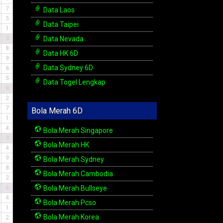
7
Data Laos
5
Data Taipei
1
3
Data Nevada
8
Data HK 6D
9
Data Sydney 6D
6
5
Data Togel Lengkap
8
2
7
Bola Merah 6D
1
4
Bola Merah Singapore
3
Bola Merah HK
4
9
Bola Merah Sydney
8
Bola Merah Cambodia
2
4
Bola Merah Bullseye
4
Bola Merah Pcso
1
Bola Merah Korea
2