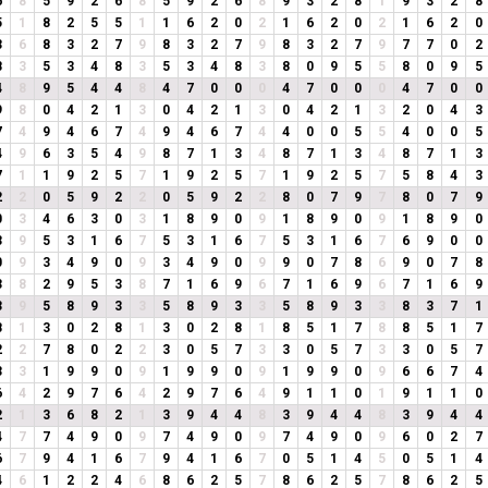
6
8
5
9
2
6
8
5
9
2
6
8
9
3
2
8
1
9
3
2
8
5
1
8
2
5
5
1
1
6
2
0
2
1
6
2
0
2
1
6
2
0
3
6
8
3
2
7
9
8
3
2
7
9
8
3
2
7
9
7
7
0
2
8
3
5
3
4
8
3
5
3
4
8
3
8
0
9
5
5
8
0
9
5
4
8
9
5
4
4
8
4
7
0
0
0
4
7
0
0
0
4
7
0
0
9
8
0
4
2
1
3
0
4
2
1
3
0
4
2
1
3
2
0
4
3
7
4
9
4
6
7
4
9
4
6
7
4
4
0
0
5
5
4
0
0
5
4
9
6
3
5
4
9
8
7
1
3
4
8
7
1
3
4
8
7
1
3
7
1
1
9
2
5
7
1
9
2
5
7
1
9
2
5
7
5
8
4
3
2
2
0
5
9
2
2
0
5
9
2
2
8
0
7
9
7
8
0
7
9
0
3
4
6
3
0
3
1
8
9
0
9
1
8
9
0
9
1
8
9
0
3
9
5
3
1
6
7
5
3
1
6
7
5
3
1
6
7
6
9
0
0
0
9
3
4
9
0
9
3
4
9
0
9
9
0
7
8
6
9
0
7
8
3
8
2
9
5
3
8
7
1
6
9
6
7
1
6
9
6
7
1
6
9
3
9
5
8
9
3
3
5
8
9
3
3
5
8
9
3
3
8
3
7
1
8
1
3
0
2
8
1
3
0
2
8
1
8
5
1
7
8
8
5
1
7
2
2
7
8
0
2
2
3
0
5
7
3
3
0
5
7
3
3
0
5
7
3
3
1
9
9
0
9
1
9
9
0
9
1
9
9
0
9
6
6
7
4
6
4
2
9
7
6
4
2
9
7
6
4
9
1
1
0
1
9
1
1
0
2
1
3
6
8
2
1
3
9
4
4
8
3
9
4
4
8
3
9
4
4
4
7
7
4
9
0
9
7
4
9
0
9
7
4
9
0
9
6
0
2
7
6
7
9
4
1
6
7
9
4
1
6
7
0
5
1
4
5
0
5
1
4
4
6
1
2
2
4
6
8
6
2
5
7
8
6
2
5
7
8
6
2
5