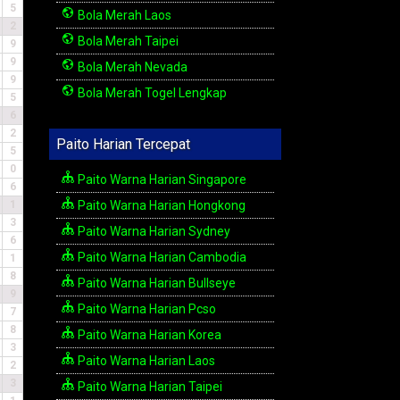
5
Bola Merah Laos
2
Bola Merah Taipei
9
9
Bola Merah Nevada
9
Bola Merah Togel Lengkap
5
6
2
Paito Harian Tercepat
5
0
Paito Warna Harian Singapore
6
1
Paito Warna Harian Hongkong
3
Paito Warna Harian Sydney
6
Paito Warna Harian Cambodia
1
8
Paito Warna Harian Bullseye
9
Paito Warna Harian Pcso
7
8
Paito Warna Harian Korea
3
Paito Warna Harian Laos
2
3
Paito Warna Harian Taipei