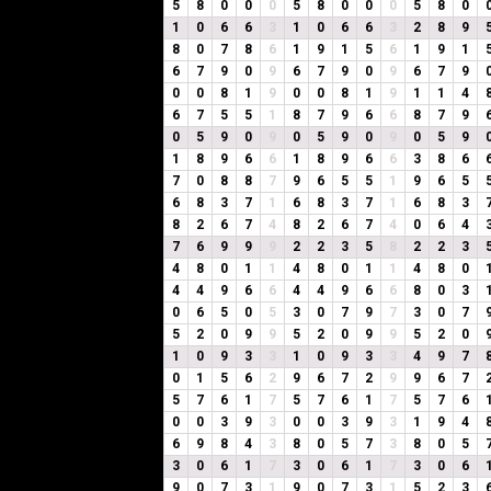
5
8
0
0
0
5
8
0
0
0
5
8
0
1
0
6
6
3
1
0
6
6
3
2
8
9
8
0
7
8
6
1
9
1
5
6
1
9
1
6
7
9
0
9
6
7
9
0
9
6
7
9
0
0
8
1
9
0
0
8
1
9
1
1
4
6
7
5
5
1
8
7
9
6
6
8
7
9
0
5
9
0
9
0
5
9
0
9
0
5
9
1
8
9
6
6
1
8
9
6
6
3
8
6
7
0
8
8
7
9
6
5
5
1
9
6
5
6
8
3
7
1
6
8
3
7
1
6
8
3
8
2
6
7
4
8
2
6
7
4
0
6
4
7
6
9
9
9
2
2
3
5
8
2
2
3
4
8
0
1
1
4
8
0
1
1
4
8
0
4
4
9
6
6
4
4
9
6
6
8
0
3
0
6
5
0
5
3
0
7
9
7
3
0
7
5
2
0
9
9
5
2
0
9
9
5
2
0
1
0
9
3
3
1
0
9
3
3
4
9
7
0
1
5
6
2
9
6
7
2
9
9
6
7
5
7
6
1
7
5
7
6
1
7
5
7
6
0
0
3
9
3
0
0
3
9
3
1
9
4
6
9
8
4
3
8
0
5
7
3
8
0
5
3
0
6
1
7
3
0
6
1
7
3
0
6
9
0
7
3
1
9
0
7
3
1
5
2
3