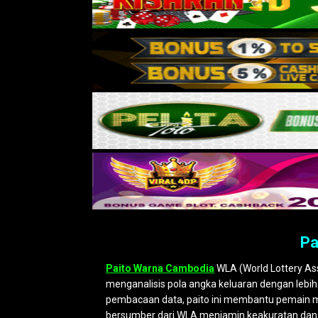
Pa
Paito Warna Cambodia
WLA (World Lottery As
menganalisis pola angka keluaran dengan leb
pembacaan data, paito ini membantu pemain m
bersumber dari WLA menjamin keakuratan dan 