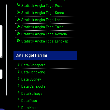
Statistik Angka Togel Pcso
Statistik Angka Togel Korea
Statistik Angka Togel Laos
Statistik Angka Togel Taipei
Statistik Angka Togel Nevada
Statistik Angka Togel Lengkap
Data Togel Hari Ini
Data Singapore
Data Hongkong
Data Sydney
Data Cambodia
Data Bullseye
Data Pcso
Data Korea