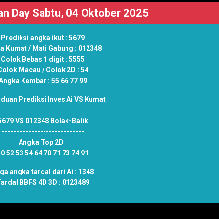
an Day Sabtu, 04 Oktober 2025
Prediksi angka ikut :
5679
a Kumat / Mati Gabung :
012348
Colok Bebas 1 digit :
5555
Colok Macau / Colok 2D :
54
Angka Kembar :
55 66 77 99
aduan Prediksi Inves Ai VS Kumat
----------------------------
5679
VS
012348 Bolak-Balik
----------------------------
Angka Top 2D :
50 52 53 54 64 70 71 73 74 91
ga angka tardal dari Ai :
1348
ardal BBFS 4D 3D :
0123489