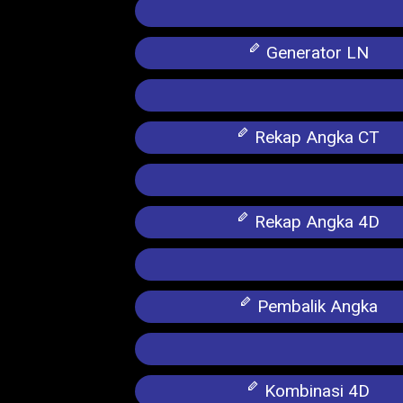
Generator LN
Rekap Angka CT
Rekap Angka 4D
Pembalik Angka
Kombinasi 4D