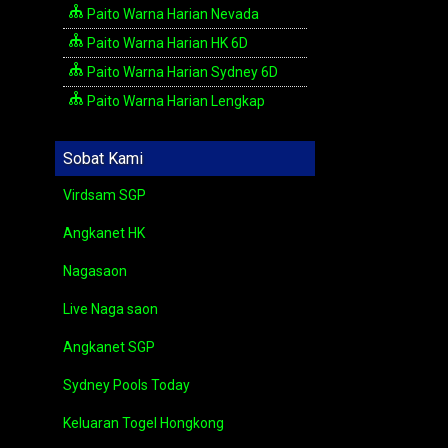
Paito Warna Harian Nevada
Paito Warna Harian HK 6D
Paito Warna Harian Sydney 6D
Paito Warna Harian Lengkap
Sobat Kami
Virdsam SGP
Angkanet HK
Nagasaon
Live Naga saon
Angkanet SGP
Sydney Pools Today
Keluaran Togel Hongkong