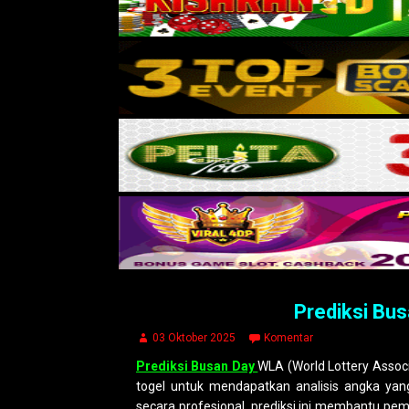
Prediksi Bu
03 Oktober 2025
Komentar
Prediksi Busan Day
WLA (World Lottery Assoc
togel untuk mendapatkan analisis angka yan
secara profesional, prediksi ini membantu pe