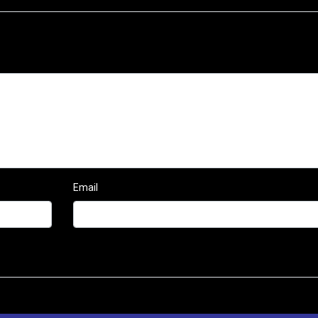
Email