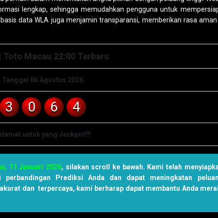
ormasi lengkap, sehingga memudahkan pengguna untuk mempersia
berbasis data WLA juga menjamin transparansi, memberikan rasa aman
t Toto Macau 22:00 Terbaru
Tanggal 06 Agustus 2026
3
0
6
4
elamat untuk yang Jackpot!!!
u, 11 Januari 2026
, silakan scroll ke bawah. Kami telah menyiapk
 perbandingan Prediksi Anda dan dapat meningkatan pelua
akurat dan terpercaya, kami berharap dapat membantu Anda mera