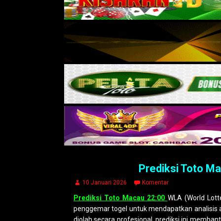
Prediksi Toto M
10 Januari 2026
Komentar
Prediksi Toto Macau 22:00
WLA (World Lott
penggemar togel untuk mendapatkan analisis 
diolah secara profesional, prediksi ini memba