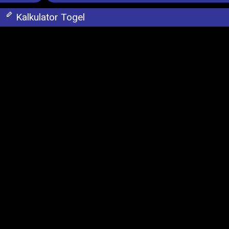
Kalkulator Togel