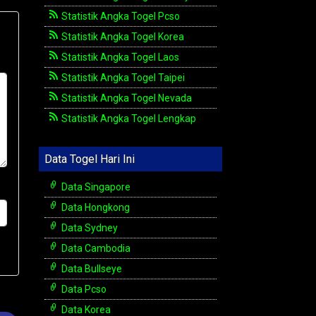
Statistik Angka Togel Pcso
Statistik Angka Togel Korea
Statistik Angka Togel Laos
Statistik Angka Togel Taipei
Statistik Angka Togel Nevada
Statistik Angka Togel Lengkap
Data Togel Hari Ini
Data Singapore
Data Hongkong
Data Sydney
Data Cambodia
Data Bullseye
Data Pcso
Data Korea