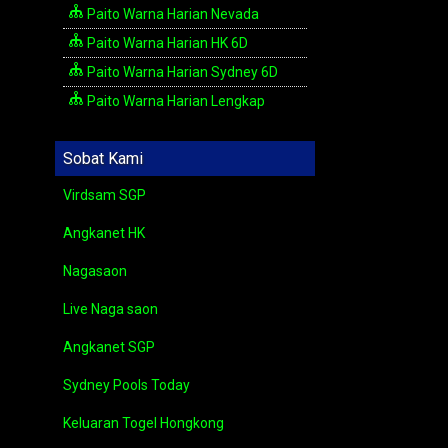
Paito Warna Harian Nevada
Paito Warna Harian HK 6D
Paito Warna Harian Sydney 6D
Paito Warna Harian Lengkap
Sobat Kami
Virdsam SGP
Angkanet HK
Nagasaon
Live Naga saon
Angkanet SGP
Sydney Pools Today
Keluaran Togel Hongkong