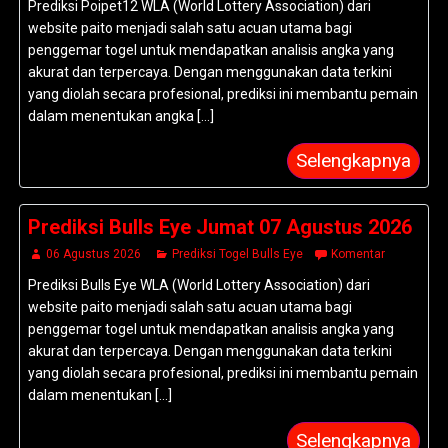
Prediksi Poipet12 WLA (World Lottery Association) dari
website paito menjadi salah satu acuan utama bagi
penggemar togel untuk mendapatkan analisis angka yang
akurat dan terpercaya. Dengan menggunakan data terkini
yang diolah secara profesional, prediksi ini membantu pemain
dalam menentukan angka [...]
Selengkapnya
Prediksi Bulls Eye Jumat 07 Agustus 2026
06 Agustus 2026
Prediksi Togel Bulls Eye
Komentar
Prediksi Bulls Eye WLA (World Lottery Association) dari
website paito menjadi salah satu acuan utama bagi
penggemar togel untuk mendapatkan analisis angka yang
akurat dan terpercaya. Dengan menggunakan data terkini
yang diolah secara profesional, prediksi ini membantu pemain
dalam menentukan [...]
Selengkapnya