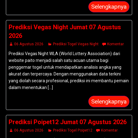
Selengkapnya
Prediksi Vegas Night Jumat 07 Agustus
2026
06 Agustus 2026
Prediksi Togel Vegas Night
Komentar
Prediksi Vegas Night WLA (World Lottery Association) dari
website paito menjadi salah satu acuan utama bagi
penggemar togel untuk mendapatkan analisis angka yang
akurat dan terpercaya. Dengan menggunakan data terkini
yang diolah secara profesional, prediksi ini membantu pemain
dalam menentukan [...]
Selengkapnya
Prediksi Poipet12 Jumat 07 Agustus 2026
06 Agustus 2026
Prediksi Togel Poipet12
Komentar