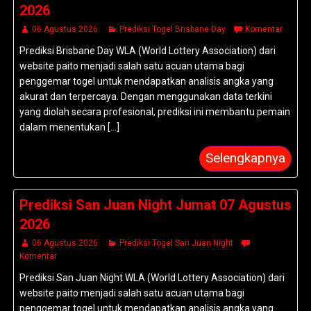
2026
06 Agustus 2026
Prediksi Togel Brisbane Day
Komentar
Prediksi Brisbane Day WLA (World Lottery Association) dari
website paito menjadi salah satu acuan utama bagi
penggemar togel untuk mendapatkan analisis angka yang
akurat dan terpercaya. Dengan menggunakan data terkini
yang diolah secara profesional, prediksi ini membantu pemain
dalam menentukan [...]
Selengkapnya
Prediksi San Juan Night Jumat 07 Agustus
2026
06 Agustus 2026
Prediksi Togel San Juan Night
Komentar
Prediksi San Juan Night WLA (World Lottery Association) dari
website paito menjadi salah satu acuan utama bagi
penggemar togel untuk mendapatkan analisis angka yang