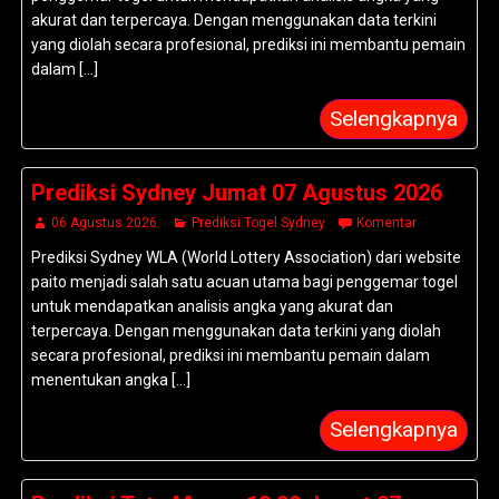
akurat dan terpercaya. Dengan menggunakan data terkini
yang diolah secara profesional, prediksi ini membantu pemain
dalam [...]
Selengkapnya
Prediksi Sydney Jumat 07 Agustus 2026
06 Agustus 2026
Prediksi Togel Sydney
Komentar
Prediksi Sydney WLA (World Lottery Association) dari website
paito menjadi salah satu acuan utama bagi penggemar togel
untuk mendapatkan analisis angka yang akurat dan
terpercaya. Dengan menggunakan data terkini yang diolah
secara profesional, prediksi ini membantu pemain dalam
menentukan angka [...]
Selengkapnya