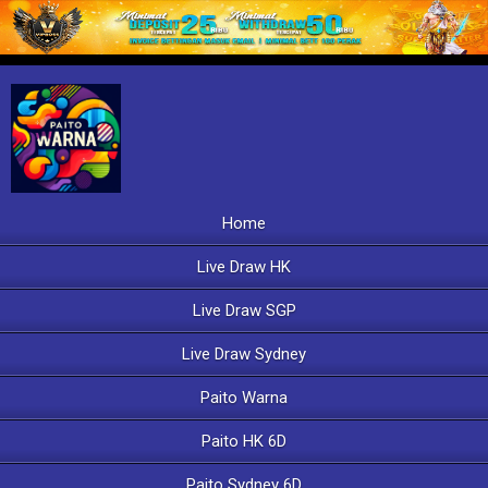
Home
Live Draw HK
Live Draw SGP
Live Draw Sydney
Paito Warna
Paito HK 6D
Paito Sydney 6D