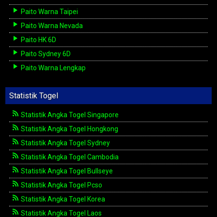
Paito Warna Taipei
Paito Warna Nevada
Paito HK 6D
Paito Sydney 6D
Paito Warna Lengkap
Statistik Togel
Statistik Angka Togel Singapore
Statistik Angka Togel Hongkong
Statistik Angka Togel Sydney
Statistik Angka Togel Cambodia
Statistik Angka Togel Bullseye
Statistik Angka Togel Pcso
Statistik Angka Togel Korea
Statistik Angka Togel Laos