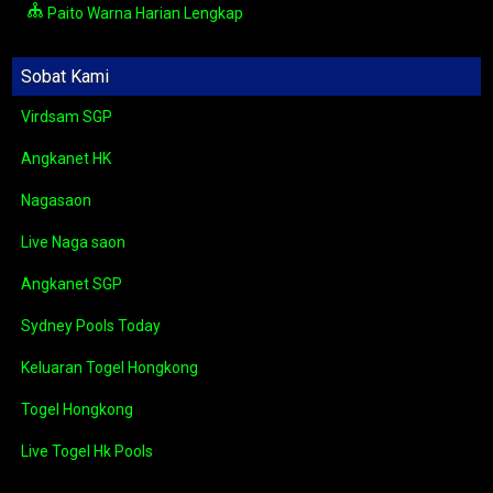
Paito Warna Harian Lengkap
Sobat Kami
Virdsam SGP
Angkanet HK
Nagasaon
Live Naga saon
Angkanet SGP
Sydney Pools Today
Keluaran Togel Hongkong
Togel Hongkong
Live Togel Hk Pools