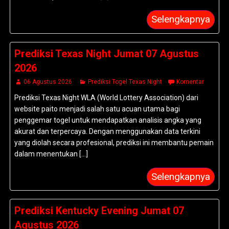
Selengkapnya
Prediksi Texas Night Jumat 07 Agustus
2026
06 Agustus 2026
Prediksi Togel Texas Night
Komentar
Prediksi Texas Night WLA (World Lottery Association) dari
website paito menjadi salah satu acuan utama bagi
penggemar togel untuk mendapatkan analisis angka yang
akurat dan terpercaya. Dengan menggunakan data terkini
yang diolah secara profesional, prediksi ini membantu pemain
dalam menentukan [...]
Selengkapnya
Prediksi Kentucky Evening Jumat 07
Agustus 2026