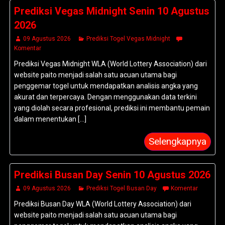
Prediksi Vegas Midnight Senin 10 Agustus
2026
09 Agustus 2026
Prediksi Togel Vegas Midnight
Komentar
Prediksi Vegas Midnight WLA (World Lottery Association) dari
website paito menjadi salah satu acuan utama bagi
penggemar togel untuk mendapatkan analisis angka yang
akurat dan terpercaya. Dengan menggunakan data terkini
yang diolah secara profesional, prediksi ini membantu pemain
dalam menentukan [...]
Selengkapnya
Prediksi Busan Day Senin 10 Agustus 2026
09 Agustus 2026
Prediksi Togel Busan Day
Komentar
Prediksi Busan Day WLA (World Lottery Association) dari
website paito menjadi salah satu acuan utama bagi