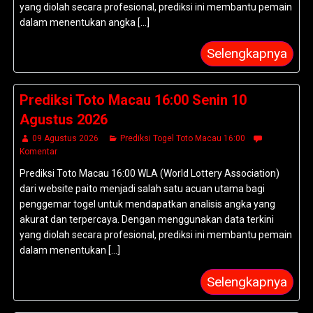
yang diolah secara profesional, prediksi ini membantu pemain
dalam menentukan angka [...]
Selengkapnya
Prediksi Toto Macau 16:00 Senin 10
Agustus 2026
09 Agustus 2026
Prediksi Togel Toto Macau 16:00
Komentar
Prediksi Toto Macau 16:00 WLA (World Lottery Association)
dari website paito menjadi salah satu acuan utama bagi
penggemar togel untuk mendapatkan analisis angka yang
akurat dan terpercaya. Dengan menggunakan data terkini
yang diolah secara profesional, prediksi ini membantu pemain
dalam menentukan [...]
Selengkapnya