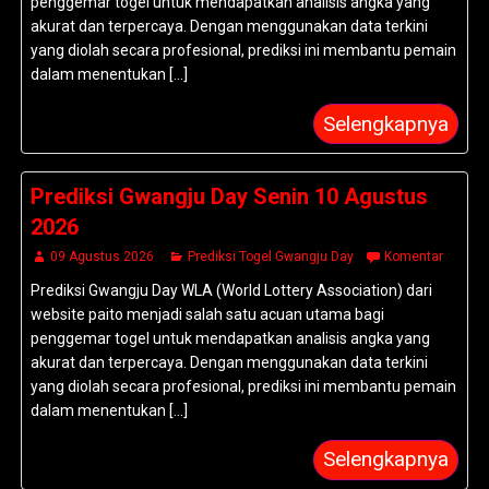
penggemar togel untuk mendapatkan analisis angka yang
akurat dan terpercaya. Dengan menggunakan data terkini
yang diolah secara profesional, prediksi ini membantu pemain
dalam menentukan [...]
Selengkapnya
Prediksi Gwangju Day Senin 10 Agustus
2026
09 Agustus 2026
Prediksi Togel Gwangju Day
Komentar
Prediksi Gwangju Day WLA (World Lottery Association) dari
website paito menjadi salah satu acuan utama bagi
penggemar togel untuk mendapatkan analisis angka yang
akurat dan terpercaya. Dengan menggunakan data terkini
yang diolah secara profesional, prediksi ini membantu pemain
dalam menentukan [...]
Selengkapnya