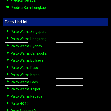
Prediksi Nevada
Prediksi Kami Lengkap
Paito Hari Ini
Paito Warna Singapore
Paito Warna Hongkong
Paito Warna Sydney
Paito Warna Cambodia
Paito Warna Bullseye
Paito Warna Pcso
Paito Warna Korea
Paito Warna Laos
Paito Warna Taipei
Paito Warna Nevada
Paito HK 6D
Paito Sydney 6D