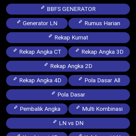
BBFS GENERATOR
Generator LN
Rumus Harian
Rekap Kumat
Rekap Angka CT
Rekap Angka 3D
Rekap Angka 2D
Rekap Angka 4D
Pola Dasar All
Pola Dasar
Pembalik Angka
Multi Kombinasi
LN vs DN