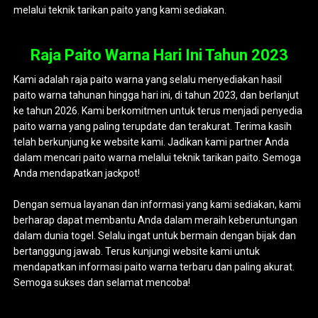
melalui teknik tarikan paito yang kami sediakan.
Raja Paito Warna Hari Ini Tahun 2023
Kami adalah raja paito warna yang selalu menyediakan hasil
paito warna tahunan hingga hari ini, di tahun 2023, dan berlanjut
ke tahun 2026. Kami berkomitmen untuk terus menjadi penyedia
paito warna yang paling terupdate dan terakurat. Terima kasih
telah berkunjung ke website kami. Jadikan kami partner Anda
dalam mencari paito warna melalui teknik tarikan paito. Semoga
Anda mendapatkan jackpot!
Dengan semua layanan dan informasi yang kami sediakan, kami
berharap dapat membantu Anda dalam meraih keberuntungan
dalam dunia togel. Selalu ingat untuk bermain dengan bijak dan
bertanggung jawab. Terus kunjungi website kami untuk
mendapatkan informasi paito warna terbaru dan paling akurat.
Semoga sukses dan selamat mencoba!