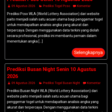
09 Agustus 2026
Prediksi Togel Pcso
Komentar
Prediksi Pcso WLA (World Lottery Association) dari website
paito menjadi salah satu acuan utama bagi penggemar togel
untuk mendapatkan analisis angka yang akurat dan
terpercaya. Dengan menggunakan data terkini yang diolah
secara profesional, prediksi ini membantu pemain dalam
menentukan angka [...]
Selengkapnya
Prediksi Busan Night Senin 10 Agustus
2026
09 Agustus 2026
Prediksi Togel Busan Night
Komentar
Prediksi Busan Night WLA (World Lottery Association) dari
website paito menjadi salah satu acuan utama bagi
penggemar togel untuk mendapatkan analisis angka yang
akurat dan terpercaya. Dengan menggunakan data terkini