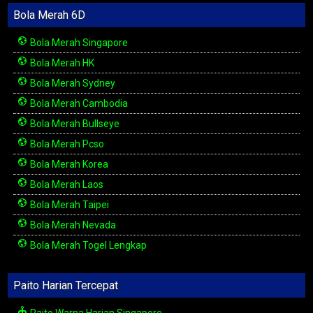
Bola Merah 6D
Bola Merah Singapore
Bola Merah HK
Bola Merah Sydney
Bola Merah Cambodia
Bola Merah Bullseye
Bola Merah Pcso
Bola Merah Korea
Bola Merah Laos
Bola Merah Taipei
Bola Merah Nevada
Bola Merah Togel Lengkap
Paito Harian Tercepat
Paito Warna Harian Singapore