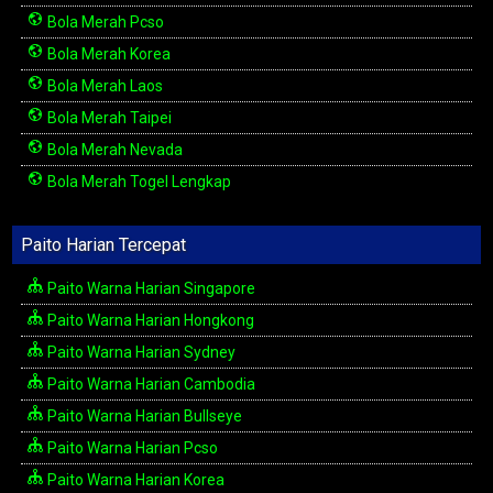
Bola Merah Pcso
Bola Merah Korea
Bola Merah Laos
Bola Merah Taipei
Bola Merah Nevada
Bola Merah Togel Lengkap
Paito Harian Tercepat
Paito Warna Harian Singapore
Paito Warna Harian Hongkong
Paito Warna Harian Sydney
Paito Warna Harian Cambodia
Paito Warna Harian Bullseye
Paito Warna Harian Pcso
Paito Warna Harian Korea