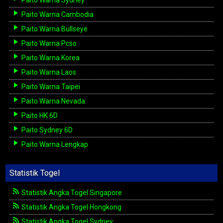
Paito Warna Cambodia
Paito Warna Bullseye
Paito Warna Pcso
Paito Warna Korea
Paito Warna Laos
Paito Warna Taipei
Paito Warna Nevada
Paito HK 6D
Paito Sydney 6D
Paito Warna Lengkap
Statistik Togel
Statistik Angka Togel Singapore
Statistik Angka Togel Hongkong
Statistik Angka Togel Sydney