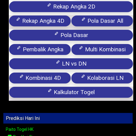
Rekap Angka 2D
Rekap Angka 4D
Pola Dasar All
Pola Dasar
Pembalik Angka
Multi Kombinasi
LN vs DN
Kombinasi 4D
Kolaborasi LN
Kalkulator Togel
Prediksi Hari Ini
Paito Togel HK