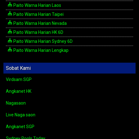
Paito Warna Harian Laos
Paito Warna Harian Taipei
Paito Warna Harian Nevada
Paito Warna Harian HK 6D
Paito Warna Harian Sydney 6D
Paito Warna Harian Lengkap
Sobat Kami
Virdsam SGP
Angkanet HK
Nagasaon
Live Naga saon
Angkanet SGP
Sydney Pools Today