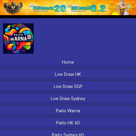
Home
Live Draw HK
Live Draw SGP
Live Draw Sydney
Paito Warna
Paito HK 6D
Paito Sydney 6D