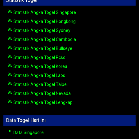
Statistik Togel
Statistik Angka Togel Singapore
Statistik Angka Togel Hongkong
Statistik Angka Togel Sydney
Statistik Angka Togel Cambodia
Statistik Angka Togel Bullseye
Statistik Angka Togel Pcso
Statistik Angka Togel Korea
Statistik Angka Togel Laos
Statistik Angka Togel Taipei
Statistik Angka Togel Nevada
Statistik Angka Togel Lengkap
Data Togel Hari Ini
Data Singapore