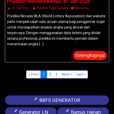
Prediksi Nevada Kamis 30 Juli 2026
29 Juli 2026
Prediksi Togel Nevada
Komentar
Prediksi Nevada WLA (World Lottery Association) dari website
paito menjadi salah satu acuan utama bagi penggemar togel
untuk mendapatkan analisis angka yang akurat dan
terpercaya. Dengan menggunakan data terkini yang diolah
secara profesional, prediksi ini membantu pemain dalam
menentukan angka [...]
Selengkapnya
« Prev
1
2
3
Next »
Last »
BBFS GENERATOR
Generator LN
Rumus Harian