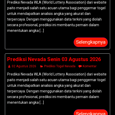
Prediksi Nevada WLA (World Lottery Association) dari website
paito menjadi salah satu acuan utama bagi penggemar togel
untuk mendapatkan analisis angka yang akurat dan
terpercaya. Dengan menggunakan data terkini yang diolah
secara profesional, prediksi ini membantu pemain dalam
menentukan angka [...]
Selengkapnya
Prediksi Nevada Senin 03 Agustus 2026
02 Agustus 2026
Prediksi Togel Nevada
Komentar
Prediksi Nevada WLA (World Lottery Association) dari website
paito menjadi salah satu acuan utama bagi penggemar togel
untuk mendapatkan analisis angka yang akurat dan
terpercaya. Dengan menggunakan data terkini yang diolah
secara profesional, prediksi ini membantu pemain dalam
menentukan angka [...]
Selengkapnya