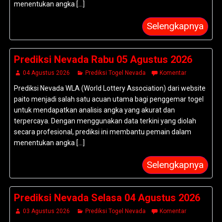
menentukan angka [...]
Selengkapnya
Prediksi Nevada Rabu 05 Agustus 2026
04 Agustus 2026
Prediksi Togel Nevada
Komentar
Prediksi Nevada WLA (World Lottery Association) dari website
paito menjadi salah satu acuan utama bagi penggemar togel
untuk mendapatkan analisis angka yang akurat dan
terpercaya. Dengan menggunakan data terkini yang diolah
secara profesional, prediksi ini membantu pemain dalam
menentukan angka [...]
Selengkapnya
Prediksi Nevada Selasa 04 Agustus 2026
03 Agustus 2026
Prediksi Togel Nevada
Komentar