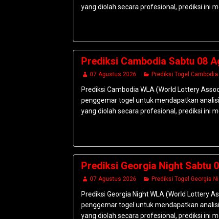
yang diolah secara profesional, prediksi in
Prediksi Cambodia Sabtu 08 A
07 Agustus 2026
Prediksi Togel Cambodia
Prediksi Cambodia WLA (World Lottery Associ
penggemar togel untuk mendapatkan analisi
yang diolah secara profesional, prediksi in
Prediksi Georgia Night Sabtu 
07 Agustus 2026
Prediksi Togel Georgia N
Prediksi Georgia Night WLA (World Lottery As
penggemar togel untuk mendapatkan analisi
yang diolah secara profesional, prediksi in