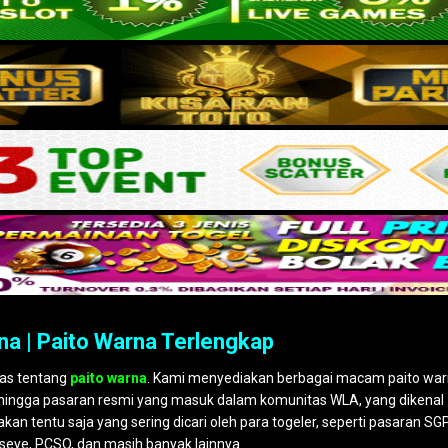
na | Paito Warna Terlengkap
as tentang
paito warna
. Kami menyediakan berbagai macam paito wa
al hingga pasaran resmi yang masuk dalam komunitas WLA, yang dikenal
an tentu saja yang sering dicari oleh para togeler, seperti pasaran SGP
lseye, PCSO, dan masih banyak lainnya.