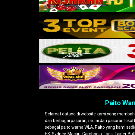
Paito War
Selamat datang di website kami yang membah
dari berbagai pasaran, mulai dari pasaran lok
sebagai paito warna WLA. Paito yang kami sediak
HK, Sydney, Macau, Cambodia, Laos, Taipei, Bul