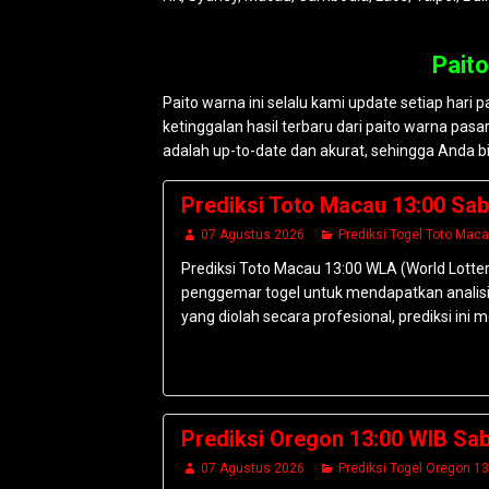
Pait
Paito warna ini selalu kami update setiap hari 
ketinggalan hasil terbaru dari paito warna p
adalah up-to-date dan akurat, sehingga Anda b
Prediksi Toto Macau 13:00 Sa
07 Agustus 2026
Prediksi Togel Toto Mac
Prediksi Toto Macau 13:00 WLA (World Lotter
penggemar togel untuk mendapatkan analisi
yang diolah secara profesional, prediksi in
Prediksi Oregon 13:00 WIB Sa
07 Agustus 2026
Prediksi Togel Oregon 1