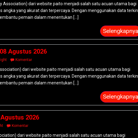
y Association) dari website paito menjadi salah satu acuan utama bagi
s angka yang akurat dan terpercaya. Dengan menggunakan data terkin
i membantu pemain dalam menentukan [...]
Selengkapny
 08 Agustus 2026
ight
Komentar
ssociation) dari website paito menjadi salah satu acuan utama bagi
s angka yang akurat dan terpercaya. Dengan menggunakan data terkin
i membantu pemain dalam menentukan [...]
Selengkapny
8 Agustus 2026
ht
Komentar
ociation) dari website paito menjadi salah satu acuan utama bagi