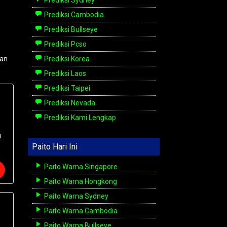
Prediksi Cambodia
Prediksi Bullseye
Prediksi Pcso
kan
Prediksi Korea
Prediksi Laos
Prediksi Taipei
Prediksi Nevada
Prediksi Kami Lengkap
i
Paito Hari Ini
Paito Warna Singapore
a
Paito Warna Hongkong
Paito Warna Sydney
Paito Warna Cambodia
Paito Warna Bullseye