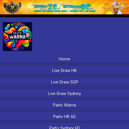
Home
Live Draw HK
Live Draw SGP
Live Draw Sydney
Paito Warna
Paito HK 6D
Paito Sydney 6D