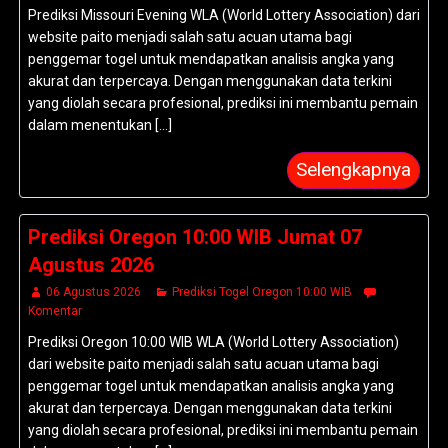
Prediksi Missouri Evening WLA (World Lottery Association) dari
website paito menjadi salah satu acuan utama bagi
penggemar togel untuk mendapatkan analisis angka yang
akurat dan terpercaya. Dengan menggunakan data terkini
yang diolah secara profesional, prediksi ini membantu pemain
dalam menentukan [...]
Selengkapnya
Prediksi Oregon 10:00 WIB Jumat 07
Agustus 2026
06 Agustus 2026
Prediksi Togel Oregon 10:00 WIB
Komentar
Prediksi Oregon 10:00 WIB WLA (World Lottery Association)
dari website paito menjadi salah satu acuan utama bagi
penggemar togel untuk mendapatkan analisis angka yang
akurat dan terpercaya. Dengan menggunakan data terkini
yang diolah secara profesional, prediksi ini membantu pemain