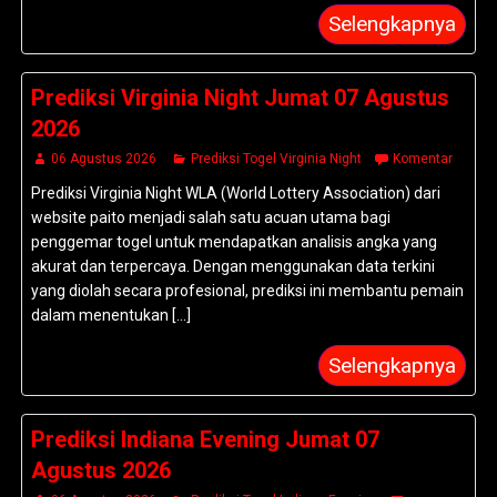
Selengkapnya
Prediksi Virginia Night Jumat 07 Agustus
2026
06 Agustus 2026
Prediksi Togel Virginia Night
Komentar
Prediksi Virginia Night WLA (World Lottery Association) dari
website paito menjadi salah satu acuan utama bagi
penggemar togel untuk mendapatkan analisis angka yang
akurat dan terpercaya. Dengan menggunakan data terkini
yang diolah secara profesional, prediksi ini membantu pemain
dalam menentukan [...]
Selengkapnya
Prediksi Indiana Evening Jumat 07
Agustus 2026