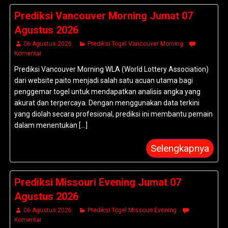
Prediksi Vancouver Morning Jumat 07
Agustus 2026
06 Agustus 2026
Prediksi Togel Vancouver Morning
Komentar
Prediksi Vancouver Morning WLA (World Lottery Association)
dari website paito menjadi salah satu acuan utama bagi
penggemar togel untuk mendapatkan analisis angka yang
akurat dan terpercaya. Dengan menggunakan data terkini
yang diolah secara profesional, prediksi ini membantu pemain
dalam menentukan [...]
Selengkapnya
Prediksi Missouri Evening Jumat 07
Agustus 2026
06 Agustus 2026
Prediksi Togel Missouri Evening
Komentar