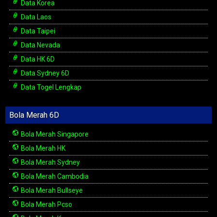
Data Korea
Data Laos
Data Taipei
Data Nevada
Data HK 6D
Data Sydney 6D
Data Togel Lengkap
Bola Merah 6D
Bola Merah Singapore
Bola Merah HK
Bola Merah Sydney
Bola Merah Cambodia
Bola Merah Bullseye
Bola Merah Pcso