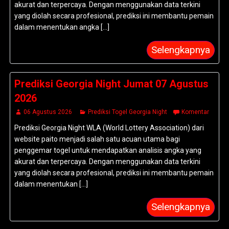
akurat dan terpercaya. Dengan menggunakan data terkini
yang diolah secara profesional, prediksi ini membantu pemain
dalam menentukan angka [...]
Selengkapnya
Prediksi Georgia Night Jumat 07 Agustus
2026
06 Agustus 2026
Prediksi Togel Georgia Night
Komentar
Prediksi Georgia Night WLA (World Lottery Association) dari
website paito menjadi salah satu acuan utama bagi
penggemar togel untuk mendapatkan analisis angka yang
akurat dan terpercaya. Dengan menggunakan data terkini
yang diolah secara profesional, prediksi ini membantu pemain
dalam menentukan [...]
Selengkapnya