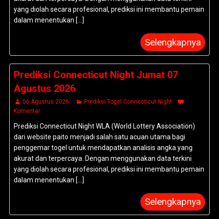
yang diolah secara profesional, prediksi ini membantu pemain
dalam menentukan [...]
Selengkapnya
Prediksi Connecticut Night Jumat 07
Agustus 2026
06 Agustus 2026
Prediksi Togel Connecticut Night
Komentar
Prediksi Connecticut Night WLA (World Lottery Association)
dari website paito menjadi salah satu acuan utama bagi
penggemar togel untuk mendapatkan analisis angka yang
akurat dan terpercaya. Dengan menggunakan data terkini
yang diolah secara profesional, prediksi ini membantu pemain
dalam menentukan [...]
Selengkapnya