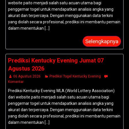
website paito menjadi salah satu acuan utama bagi
penggemar togel untuk mendapatkan analisis angka yang
akurat dan terpercaya. Dengan menggunakan data terkini
yang diolah secara profesional, prediksi ini membantu pemain
dalam menentukan [...]
Selengkapnya
Prediksi Kentucky Evening Jumat 07
Agustus 2026
06 Agustus 2026
Prediksi Togel Kentucky Evening
Komentar
Prediksi Kentucky Evening WLA (World Lottery Association)
dari website paito menjadi salah satu acuan utama bagi
penggemar togel untuk mendapatkan analisis angka yang
akurat dan terpercaya. Dengan menggunakan data terkini
yang diolah secara profesional, prediksi ini membantu pemain
dalam menentukan [...]