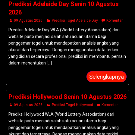
Prediksi Adelaide Day Senin 10 Agustus
2026
09 Agustus 2026
Prediksi Togel Adelaide Day
Komentar
Prediksi Adelaide Day WLA (World Lottery Association) dari
website paito menjadi salah satu acuan utama bagi
penggemar togel untuk mendapatkan analisis angka yang
akurat dan terpercaya. Dengan menggunakan data terkini
yang diolah secara profesional, prediksi ini membantu pemain
dalam menentukan [...]
Selengkapnya
Prediksi Hollywood Senin 10 Agustus 2026
09 Agustus 2026
Prediksi Togel Hollywood
Komentar
Prediksi Hollywood WLA (World Lottery Association) dari
website paito menjadi salah satu acuan utama bagi
penggemar togel untuk mendapatkan analisis angka yang
akurat dan terpercaya. Dengan menggunakan data terkini