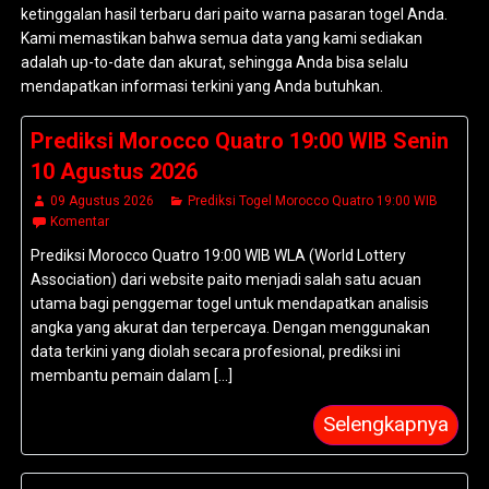
ketinggalan hasil terbaru dari paito warna pasaran togel Anda.
Kami memastikan bahwa semua data yang kami sediakan
adalah up-to-date dan akurat, sehingga Anda bisa selalu
mendapatkan informasi terkini yang Anda butuhkan.
Prediksi Morocco Quatro 19:00 WIB Senin
10 Agustus 2026
09 Agustus 2026
Prediksi Togel Morocco Quatro 19:00 WIB
Komentar
Prediksi Morocco Quatro 19:00 WIB WLA (World Lottery
Association) dari website paito menjadi salah satu acuan
utama bagi penggemar togel untuk mendapatkan analisis
angka yang akurat dan terpercaya. Dengan menggunakan
data terkini yang diolah secara profesional, prediksi ini
membantu pemain dalam [...]
Selengkapnya