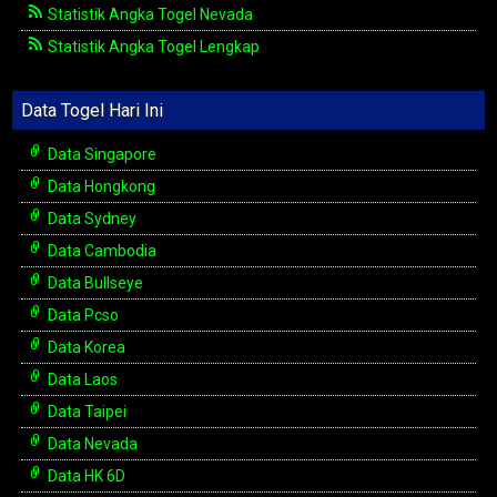
Statistik Angka Togel Nevada
Statistik Angka Togel Lengkap
Data Togel Hari Ini
Data Singapore
Data Hongkong
Data Sydney
Data Cambodia
Data Bullseye
Data Pcso
Data Korea
Data Laos
Data Taipei
Data Nevada
Data HK 6D