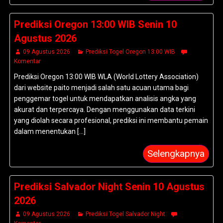
Prediksi Oregon 13:00 WIB Senin 10
Agustus 2026
09 Agustus 2026
Prediksi Togel Oregon 13:00 WIB
Komentar
Prediksi Oregon 13:00 WIB WLA (World Lottery Association)
dari website paito menjadi salah satu acuan utama bagi
penggemar togel untuk mendapatkan analisis angka yang
akurat dan terpercaya. Dengan menggunakan data terkini
yang diolah secara profesional, prediksi ini membantu pemain
dalam menentukan [...]
Selengkapnya
Prediksi Salvador Night Senin 10 Agustus
2026
09 Agustus 2026
Prediksi Togel Salvador Night