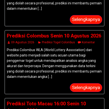
yang diolah secara profesional, prediksi ini membantu pemain
dalam menentukan [...]
Selengkapnya
Prediksi Colombus Senin 10 Agustus 2026
09 Agustus 2026
Prediksi Togel Colombus
Komentar
Prediksi Colombus WLA (World Lottery Association) dari
website paito menjadi salah satu acuan utama bagi
penggemar togel untuk mendapatkan analisis angka yang
akurat dan terpercaya. Dengan menggunakan data terkini
yang diolah secara profesional, prediksi ini membantu pemain
dalam menentukan angka [...]
Selengkapnya
Prediksi Toto Macau 16:00 Senin 10