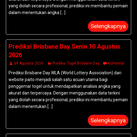
yang diolah secara profesional, prediksi ini membantu pemain
dalam menentukan angka [...]
Selengkapnya
Prediksi Brisbane Day Senin 10 Agustus
2026
09 Agustus 2026
Prediksi Togel Brisbane Day
Komentar
Prediksi Brisbane Day WLA (World Lottery Association) dari
website paito menjadi salah satu acuan utama bagi
penggemar togel untuk mendapatkan analisis angka yang
akurat dan terpercaya. Dengan menggunakan data terkini
yang diolah secara profesional, prediksi ini membantu pemain
dalam menentukan [...]
Selengkapnya