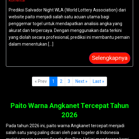
Komentar
Prediksi Salvador Night WLA (World Lottery Association) dari
website paito menjadi salah satu acuan utama bagi
penggemar togel untuk mendapatkan analisis angka yang
akurat dan terpercaya. Dengan menggunakan data terkini
yang diolah secara profesional, prediksi ini membantu pemain
dalam menentukan [...]
Selengkapnya
« Prev
1
2
3
Next »
Last »
Paito Warna Angkanet Tercepat Tahun
2026
Pada tahun 2026 ini, paito warna Angkanet tercepat menjadi
salah satu yang paling dicari oleh para togeler di Indonesia