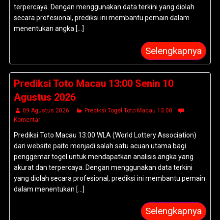
terpercaya. Dengan menggunakan data terkini yang diolah
secara profesional, prediksi ini membantu pemain dalam
menentukan angka [...]
Selengkapnya
Prediksi Toto Macau 13:00 Senin 10
Agustus 2026
09 Agustus 2026
Prediksi Togel Toto Macau 13:00
Komentar
Prediksi Toto Macau 13:00 WLA (World Lottery Association)
dari website paito menjadi salah satu acuan utama bagi
penggemar togel untuk mendapatkan analisis angka yang
akurat dan terpercaya. Dengan menggunakan data terkini
yang diolah secara profesional, prediksi ini membantu pemain
dalam menentukan [...]
Selengkapnya