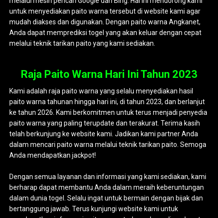
melalui mesin pencari Google dan Bing. Hal ini mendorong kami
untuk menyediakan paito warna tersebut di website kami agar
mudah diakses dan digunakan. Dengan paito warna Angkanet,
Anda dapat memprediksi togel yang akan keluar dengan cepat
melalui teknik tarikan paito yang kami sediakan.
Raja Paito Warna Hari Ini Tahun 2023
Kami adalah raja paito warna yang selalu menyediakan hasil
paito warna tahunan hingga hari ini, di tahun 2023, dan berlanjut
ke tahun 2026. Kami berkomitmen untuk terus menjadi penyedia
paito warna yang paling terupdate dan terakurat. Terima kasih
telah berkunjung ke website kami. Jadikan kami partner Anda
dalam mencari paito warna melalui teknik tarikan paito. Semoga
Anda mendapatkan jackpot!
Dengan semua layanan dan informasi yang kami sediakan, kami
berharap dapat membantu Anda dalam meraih keberuntungan
dalam dunia togel. Selalu ingat untuk bermain dengan bijak dan
bertanggung jawab. Terus kunjungi website kami untuk