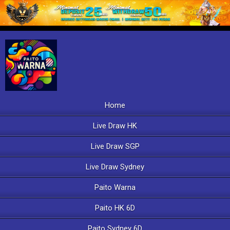
Home
Live Draw HK
Live Draw SGP
Live Draw Sydney
Paito Warna
Paito HK 6D
Paito Sydney 6D