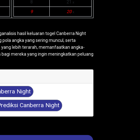
8
21
x
9
20
x
nalisis hasil keluaran togel Canberra Night
 pola angka yang sering muncul, serta
 yang lebih terarah, memanfaatkan angka-
ya bagi mereka yang ingin meningkatkan peluang
berra Night
rediksi Canberra Night