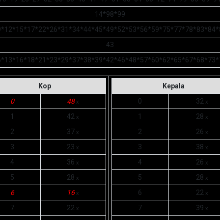
14*98*99
9*12*15*17*22*26*31*34*44*45*49*52*53*56*59*75*77*78*83*84*
43
6*13*16*18*21*23*29*37*38*39*42*46*48*57*60*62*65*67*68*73*
Kop
Kepala
0
48
0
32
x
x
1
42
1
28
x
x
2
37
2
26
x
x
3
23
3
38
x
x
4
36
4
26
x
x
5
28
5
28
x
x
6
16
6
22
x
x
7
22
7
39
x
x