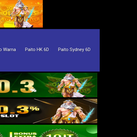
to Warna
Paito HK 6D
Paito Sydney 6D