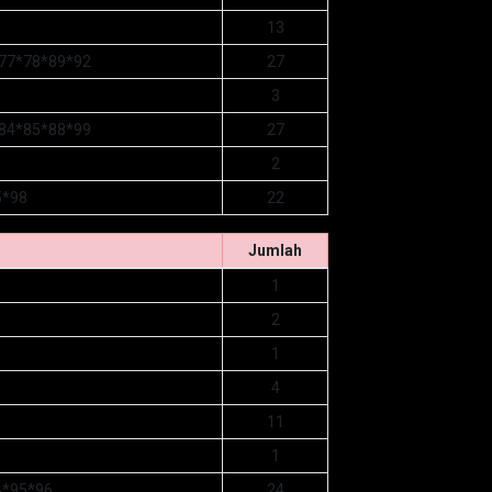
13
77*78*89*92
27
3
84*85*88*99
27
2
5*98
22
Jumlah
1
2
1
4
11
1
4*95*96
24