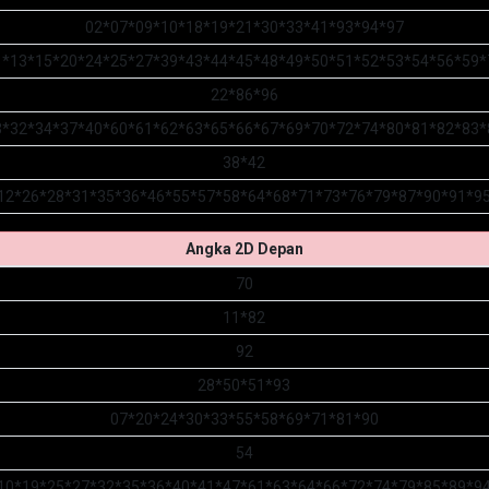
02*07*09*10*18*19*21*30*33*41*93*94*97
1*13*15*20*24*25*27*39*43*44*45*48*49*50*51*52*53*54*56*59*
22*86*96
3*32*34*37*40*60*61*62*63*65*66*67*69*70*72*74*80*81*82*83*
38*42
12*26*28*31*35*36*46*55*57*58*64*68*71*73*76*79*87*90*91*9
Angka 2D Depan
70
11*82
92
28*50*51*93
07*20*24*30*33*55*58*69*71*81*90
54
10*19*25*27*32*35*36*40*41*47*61*63*64*66*72*74*79*85*89*9