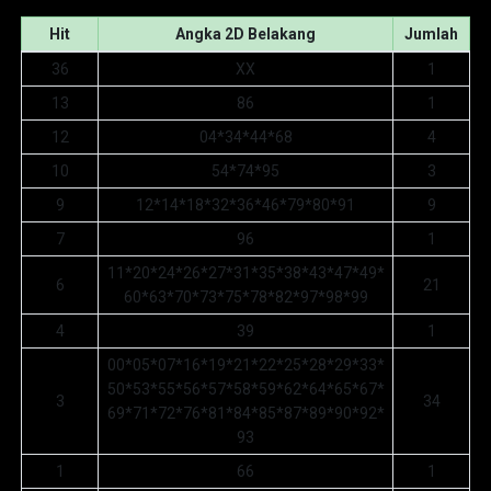
Hit
Angka 2D Belakang
Jumlah
36
XX
1
13
86
1
12
04*34*44*68
4
10
54*74*95
3
9
12*14*18*32*36*46*79*80*91
9
7
96
1
11*20*24*26*27*31*35*38*43*47*49*
6
21
60*63*70*73*75*78*82*97*98*99
4
39
1
00*05*07*16*19*21*22*25*28*29*33*
50*53*55*56*57*58*59*62*64*65*67*
3
34
69*71*72*76*81*84*85*87*89*90*92*
93
1
66
1