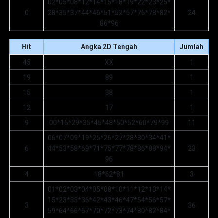
02*05*08*12*14*15*18*19*22*23*25*
0
28*35*37*44*46*51*52*57*76*78*82*
24
86*96
Hit
Angka 2D Tengah
Jumlah
45
XX
1
19
89
1
15
38
1
12
17
1
9
00*16*29*35*45*48*50*52*60*79*99
11
06*07*09*19*25*26*27*28*30*34*41*
6
44*53*58*69*71*75*77*78*86*88*94*
23
96
4
18*62*81
3
01*02*03*04*05*08*10*11*12*13*14*
15*23*33*36*42*43*46*47*54*56*57*
3
36
59*64*66*67*70*72*73*74*80*82*84*