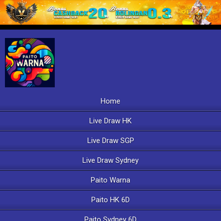
Home
Live Draw HK
Live Draw SGP
Live Draw Sydney
Paito Warna
Paito HK 6D
Paito Sydney 6D