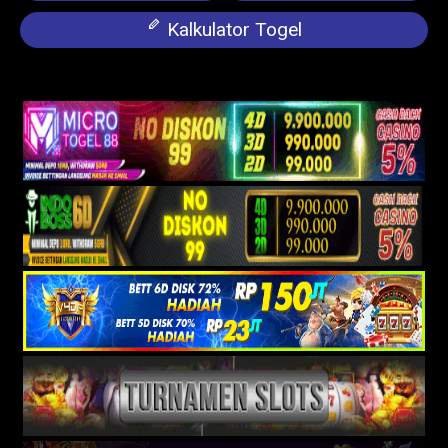
Kalkulator Togel