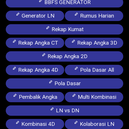
BBFS GENERATOR
Generator LN
Rumus Harian
Rekap Kumat
Rekap Angka CT
Rekap Angka 3D
Rekap Angka 2D
Rekap Angka 4D
Pola Dasar All
Pola Dasar
Pembalik Angka
Multi Kombinasi
LN vs DN
Kombinasi 4D
Kolaborasi LN