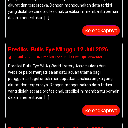
akurat dan terpercaya. Dengan menggunakan data terkini
yang diolah secara profesional, prediksi ini membantu pemain
dalam menentukan [...]
Selengkapnya
Prediksi Bulls Eye Minggu 12 Juli 2026
11 Juli 2026
Prediksi Togel Bulls Eye
Komentar
Prediksi Bulls Eye WLA (World Lottery Association) dari
website paito menjadi salah satu acuan utama bagi
penggemar togel untuk mendapatkan analisis angka yang
akurat dan terpercaya. Dengan menggunakan data terkini
yang diolah secara profesional, prediksi ini membantu pemain
dalam menentukan [...]
Selengkapnya