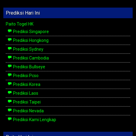
Prediksi Hari Ini
Paito Togel HK
Prediksi Singapore
Prediksi Hongkong
Prediksi Sydney
Prediksi Cambodia
Prediksi Bullseye
Prediksi Pcso
Prediksi Korea
Prediksi Laos
Prediksi Taipei
Prediksi Nevada
Prediksi Kami Lengkap