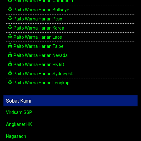
Paito Warna Harian Cambodia
Paito Warna Harian Bullseye
Paito Warna Harian Pcso
Paito Warna Harian Korea
Paito Warna Harian Laos
Paito Warna Harian Taipei
Paito Warna Harian Nevada
Paito Warna Harian HK 6D
Paito Warna Harian Sydney 6D
Paito Warna Harian Lengkap
Sobat Kami
Virdsam SGP
Angkanet HK
Nagasaon