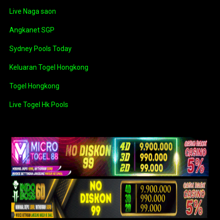
Live Naga saon
Angkanet SGP
Sydney Pools Today
Keluaran Togel Hongkong
Togel Hongkong
Live Togel Hk Pools