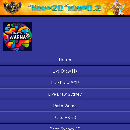
Home
Live Draw HK
Live Draw SGP
Live Draw Sydney
Paito Warna
Paito HK 6D
Paito Sydney 6D