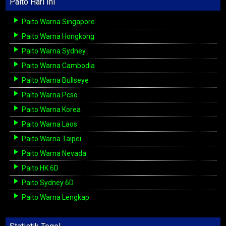
Paito Hari Ini
Paito Warna Singapore
Paito Warna Hongkong
Paito Warna Sydney
Paito Warna Cambodia
Paito Warna Bullseye
Paito Warna Pcso
Paito Warna Korea
Paito Warna Laos
Paito Warna Taipei
Paito Warna Nevada
Paito HK 6D
Paito Sydney 6D
Paito Warna Lengkap