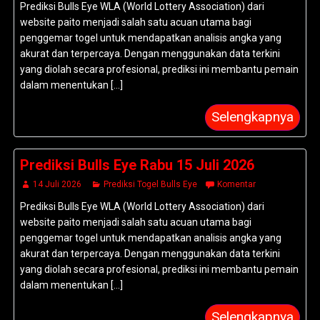
Prediksi Bulls Eye WLA (World Lottery Association) dari
website paito menjadi salah satu acuan utama bagi
penggemar togel untuk mendapatkan analisis angka yang
akurat dan terpercaya. Dengan menggunakan data terkini
yang diolah secara profesional, prediksi ini membantu pemain
dalam menentukan [...]
Selengkapnya
Prediksi Bulls Eye Rabu 15 Juli 2026
14 Juli 2026
Prediksi Togel Bulls Eye
Komentar
Prediksi Bulls Eye WLA (World Lottery Association) dari
website paito menjadi salah satu acuan utama bagi
penggemar togel untuk mendapatkan analisis angka yang
akurat dan terpercaya. Dengan menggunakan data terkini
yang diolah secara profesional, prediksi ini membantu pemain
dalam menentukan [...]
Selengkapnya