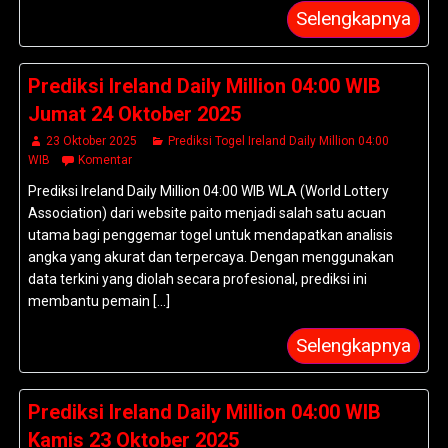
Selengkapnya
Prediksi Ireland Daily Million 04:00 WIB
Jumat 24 Oktober 2025
23 Oktober 2025
Prediksi Togel Ireland Daily Million 04:00
WIB
Komentar
Prediksi Ireland Daily Million 04:00 WIB WLA (World Lottery
Association) dari website paito menjadi salah satu acuan
utama bagi penggemar togel untuk mendapatkan analisis
angka yang akurat dan terpercaya. Dengan menggunakan
data terkini yang diolah secara profesional, prediksi ini
membantu pemain [...]
Selengkapnya
Prediksi Ireland Daily Million 04:00 WIB
Kamis 23 Oktober 2025