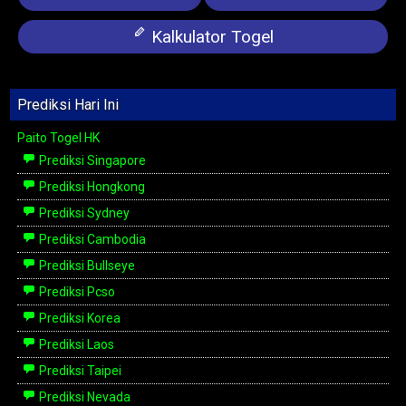
Kalkulator Togel
Prediksi Hari Ini
Paito Togel HK
Prediksi Singapore
Prediksi Hongkong
Prediksi Sydney
Prediksi Cambodia
Prediksi Bullseye
Prediksi Pcso
Prediksi Korea
Prediksi Laos
Prediksi Taipei
Prediksi Nevada