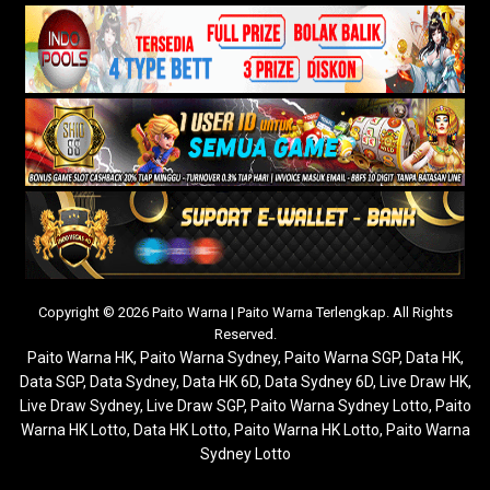
Copyright © 2026 Paito Warna | Paito Warna Terlengkap. All Rights
Reserved.
Paito Warna HK
,
Paito Warna Sydney
,
Paito Warna SGP
,
Data HK
,
Data SGP
,
Data Sydney
,
Data HK 6D
,
Data Sydney 6D
,
Live Draw HK
,
Live Draw Sydney
,
Live Draw SGP
,
Paito Warna Sydney Lotto
,
Paito
Warna HK Lotto
,
Data HK Lotto
,
Paito Warna HK Lotto
,
Paito Warna
Sydney Lotto