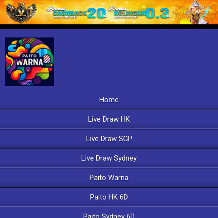
Home
Live Draw HK
Live Draw SGP
Live Draw Sydney
Paito Warna
Paito HK 6D
Paito Sydney 6D