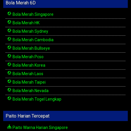
Bola Merah 6D
Bola Merah Singapore
Bola Merah HK
Bola Merah Sydney
Bola Merah Cambodia
Bola Merah Bullseye
Bola Merah Pcso
Bola Merah Korea
Bola Merah Laos
Bola Merah Taipei
Bola Merah Nevada
Bola Merah Togel Lengkap
Paito Harian Tercepat
Paito Warna Harian Singapore