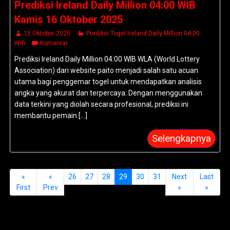
Prediksi Ireland Daily Million 04:00 WIB
Kamis 16 Oktober 2025
15 Oktober 2025
Prediksi Togel Ireland Daily Million 04:00
WIB
Komentar
Prediksi Ireland Daily Million 04:00 WIB WLA (World Lottery
Association) dari website paito menjadi salah satu acuan
utama bagi penggemar togel untuk mendapatkan analisis
angka yang akurat dan terpercaya. Dengan menggunakan
data terkini yang diolah secara profesional, prediksi ini
membantu pemain [...]
Selengkapnya
«
«
26
27
28
29
30
31
Next
Last
First
Prev
»
»