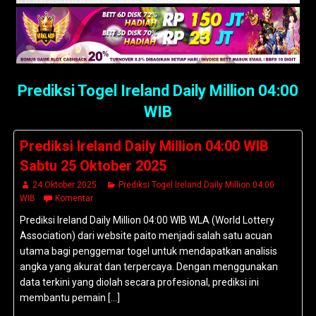
Prediksi Togel Ireland Daily Million 04:00
WIB
Prediksi Ireland Daily Million 04:00 WIB
Sabtu 25 Oktober 2025
24 Oktober 2025
Prediksi Togel Ireland Daily Million 04:00
WIB
Komentar
Prediksi Ireland Daily Million 04:00 WIB WLA (World Lottery
Association) dari website paito menjadi salah satu acuan
utama bagi penggemar togel untuk mendapatkan analisis
angka yang akurat dan terpercaya. Dengan menggunakan
data terkini yang diolah secara profesional, prediksi ini
membantu pemain [...]