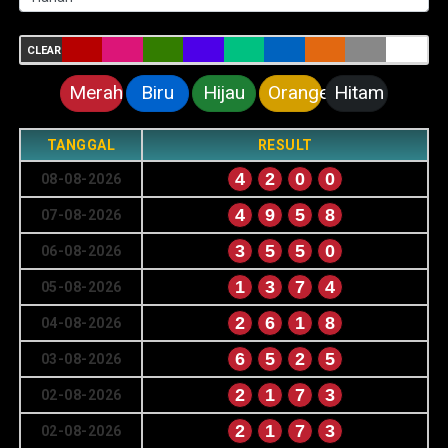
CLEAR
Merah
Biru
Hijau
Orange
Hitam
TANGGAL
RESULT
4
2
0
0
08-08-2026
4
9
5
8
07-08-2026
3
5
5
0
06-08-2026
1
3
7
4
05-08-2026
2
6
1
8
04-08-2026
6
5
2
5
03-08-2026
2
1
7
3
02-08-2026
2
1
7
3
02-08-2026