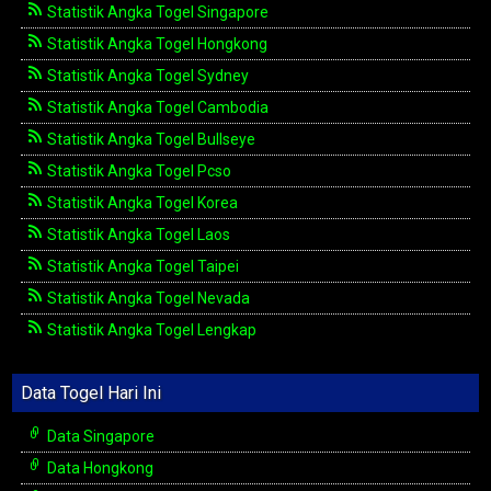
Statistik Angka Togel Singapore
Statistik Angka Togel Hongkong
Statistik Angka Togel Sydney
Statistik Angka Togel Cambodia
Statistik Angka Togel Bullseye
Statistik Angka Togel Pcso
Statistik Angka Togel Korea
Statistik Angka Togel Laos
Statistik Angka Togel Taipei
Statistik Angka Togel Nevada
Statistik Angka Togel Lengkap
Data Togel Hari Ini
Data Singapore
Data Hongkong