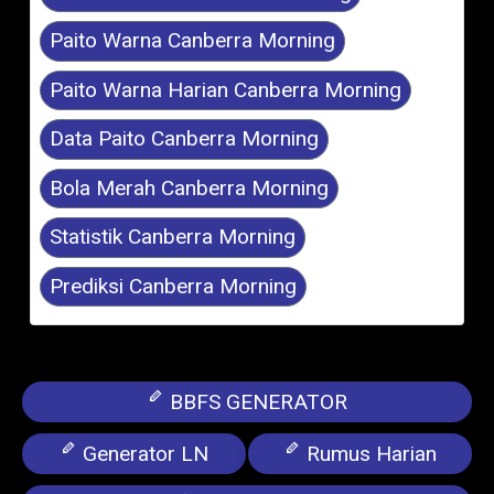
Paito Warna Canberra Morning
Paito Warna Harian Canberra Morning
Data Paito Canberra Morning
Bola Merah Canberra Morning
Statistik Canberra Morning
Prediksi Canberra Morning
BBFS GENERATOR
Generator LN
Rumus Harian