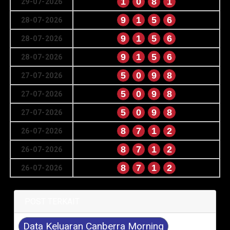
1
0
8
1
29-07-2026
9
1
5
6
28-07-2026
9
1
5
6
28-07-2026
9
1
5
6
28-07-2026
5
0
9
8
27-07-2026
5
0
9
8
27-07-2026
5
0
9
8
27-07-2026
8
7
1
2
26-07-2026
8
7
1
2
26-07-2026
8
7
1
2
26-07-2026
POST TERKAIT
Data Keluaran Canberra Morning