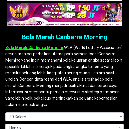
Bola Merah Canberra Morning
Bola Merah Canberra Morning
WLA (World Lottery Association)
sering menjadi perhatian utama para pemain togel Canberra
Morning yang ingin memahami pola keluaran angka secara lebih
spesifik. Istilah ini merujuk pada angka-angka tertentu yang
memiliki peluang lebih tinggi atau sering muncul dalam hasil
undian. Dengan data resmi dari WLA, analisis terhadap bola
merah Canberra Morning menjadi lebih akurat dan terpercaya.
Informasi ini membantu pemain menyusun strategi permainan
yang lebih baik, sekaligus meningkatkan peluang keberhasilan
dalam menebak angka. :