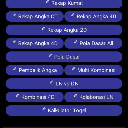
Rekap Kumat
Rekap Angka CT
Rekap Angka 3D
Rekap Angka 2D
Rekap Angka 4D
Pola Dasar All
Pola Dasar
Pembalik Angka
Multi Kombinasi
LN vs DN
Kombinasi 4D
Kolaborasi LN
Kalkulator Togel