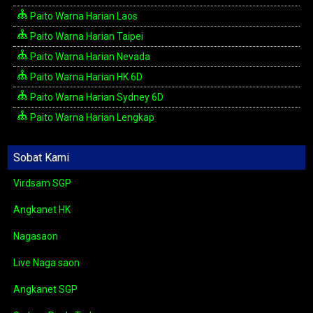
Paito Warna Harian Laos
Paito Warna Harian Taipei
Paito Warna Harian Nevada
Paito Warna Harian HK 6D
Paito Warna Harian Sydney 6D
Paito Warna Harian Lengkap
Sobat Kami
Virdsam SGP
Angkanet HK
Nagasaon
Live Naga saon
Angkanet SGP