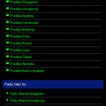
Prediksi Singapore
Prediksi Hongkong
Prediksi Sydney
Prediksi Cambodia
Prediksi Bullseye
Prediksi Pcso
Prediksi Korea
Prediksi Laos
Prediksi Taipei
Prediksi Nevada
Prediksi Kami Lengkap
Paito Hari Ini
Paito Warna Singapore
Paito Warna Hongkong