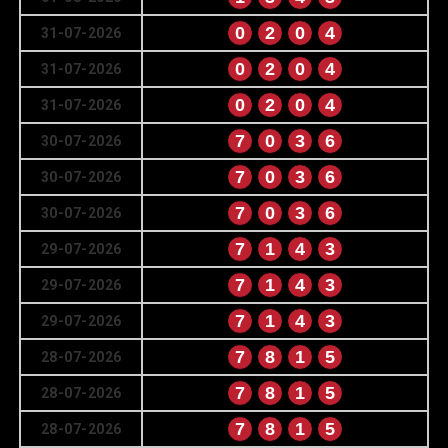
0
2
0
4
31-07-2026
0
2
0
4
31-07-2026
0
2
0
4
31-07-2026
7
0
3
6
30-07-2026
7
0
3
6
30-07-2026
7
0
3
6
30-07-2026
7
1
4
3
29-07-2026
7
1
4
3
29-07-2026
7
1
4
3
29-07-2026
7
8
1
5
28-07-2026
7
8
1
5
28-07-2026
7
8
1
5
28-07-2026