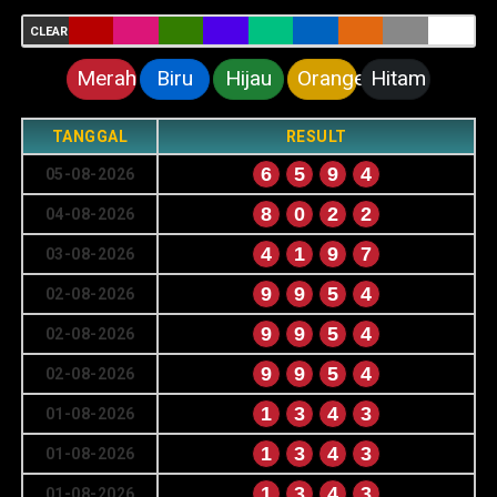
CLEAR
Merah
Biru
Hijau
Orange
Hitam
TANGGAL
RESULT
6
5
9
4
05-08-2026
8
0
2
2
04-08-2026
4
1
9
7
03-08-2026
9
9
5
4
02-08-2026
9
9
5
4
02-08-2026
9
9
5
4
02-08-2026
1
3
4
3
01-08-2026
1
3
4
3
01-08-2026
1
3
4
3
01-08-2026