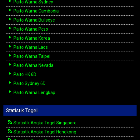
Paito Warna Sydney
Paito Warna Cambodia
Paito Warna Bullseye
Paito Warna Pcso
Paito Warna Korea
Paito Warna Laos
Paito Warna Taipei
Paito Warna Nevada
Paito HK 6D
Paito Sydney 6D
Paito Warna Lengkap
Statistik Togel
Statistik Angka Togel Singapore
Statistik Angka Togel Hongkong