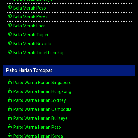
Bola Merah Pcso
Bola Merah Korea
Bola Merah Laos
Bola Merah Taipei
Bola Merah Nevada
Bola Merah Togel Lengkap
Paito Harian Tercepat
Paito Warna Harian Singapore
Paito Warna Harian Hongkong
Paito Warna Harian Sydney
Paito Warna Harian Cambodia
Paito Warna Harian Bullseye
Paito Warna Harian Pcso
Paito Warna Harian Korea