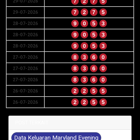
7
2
7
5
29-07-2026
7
2
7
5
29-07-2026
9
0
5
3
28-07-2026
9
0
5
3
28-07-2026
9
0
5
3
28-07-2026
8
3
6
0
27-07-2026
8
3
6
0
27-07-2026
8
3
6
0
27-07-2026
2
2
5
5
26-07-2026
2
2
5
5
26-07-2026
POST TERKAIT
Data Keluaran Maryland Evening