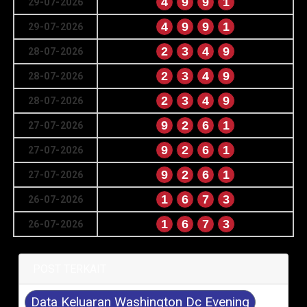
4
9
9
1
29-07-2026
4
9
9
1
29-07-2026
2
3
4
9
28-07-2026
2
3
4
9
28-07-2026
2
3
4
9
28-07-2026
9
2
6
1
27-07-2026
9
2
6
1
27-07-2026
9
2
6
1
27-07-2026
1
6
7
3
26-07-2026
1
6
7
3
26-07-2026
POST TERKAIT
Data Keluaran Washington Dc Evening