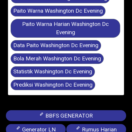
Paito Warna Washington Dc Evening
Paito Warna Harian Washington Dc
Evening
Data Paito Washington Dc Evening
Bola Merah Washington Dc Evening
Statistik Washington Dc Evening
Prediksi Washington Dc Evening
BBFS GENERATOR
Generator LN
Rumus Harian