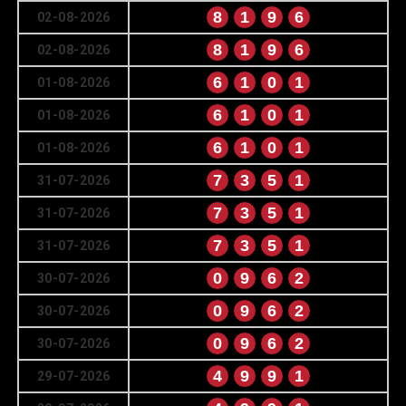
8
1
9
6
02-08-2026
8
1
9
6
02-08-2026
6
1
0
1
01-08-2026
6
1
0
1
01-08-2026
6
1
0
1
01-08-2026
7
3
5
1
31-07-2026
7
3
5
1
31-07-2026
7
3
5
1
31-07-2026
0
9
6
2
30-07-2026
0
9
6
2
30-07-2026
0
9
6
2
30-07-2026
4
9
9
1
29-07-2026