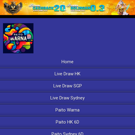
Home
Live Draw HK
Live Draw SGP
Live Draw Sydney
Paito Warna
Paito HK 6D
Paito Sydney 6D