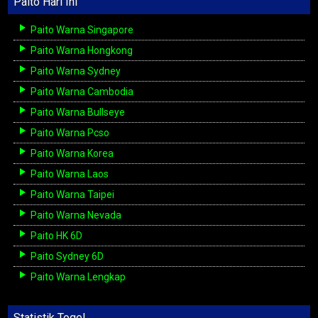
Paito Hari Ini
Paito Warna Singapore
Paito Warna Hongkong
Paito Warna Sydney
Paito Warna Cambodia
Paito Warna Bullseye
Paito Warna Pcso
Paito Warna Korea
Paito Warna Laos
Paito Warna Taipei
Paito Warna Nevada
Paito HK 6D
Paito Sydney 6D
Paito Warna Lengkap
Statistik Togel