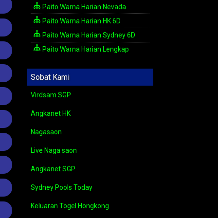
Paito Warna Harian Nevada
Paito Warna Harian HK 6D
Paito Warna Harian Sydney 6D
Paito Warna Harian Lengkap
Sobat Kami
Virdsam SGP
Angkanet HK
Nagasaon
Live Naga saon
Angkanet SGP
Sydney Pools Today
Keluaran Togel Hongkong