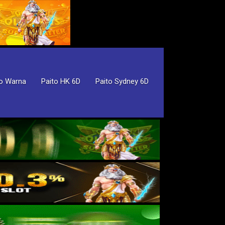
to Warna
Paito HK 6D
Paito Sydney 6D