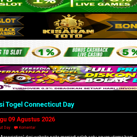
si Togel Connecticut Day
ggu 09 Agustus 2026
ut Day
Komentar
 Association) dari website paito menjadi salah satu acuan utama bagi