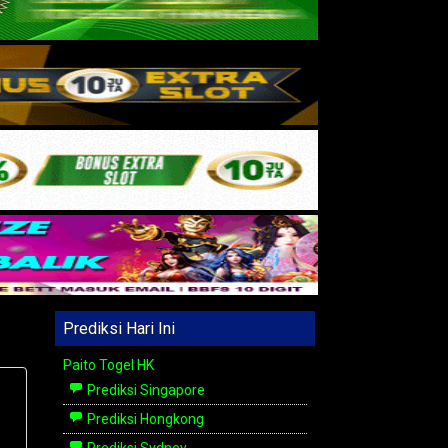
Prediksi Hari Ini
Paito Togel HK
Prediksi Singapore
Prediksi Hongkong
Prediksi Sydney