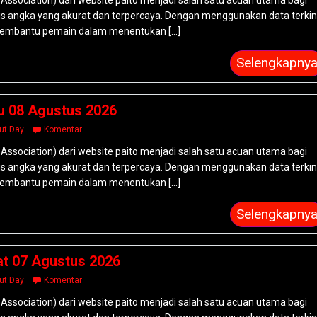
s angka yang akurat dan terpercaya. Dengan menggunakan data terkin
i membantu pemain dalam menentukan [...]
Selengkapny
u 08 Agustus 2026
ut Day
Komentar
 Association) dari website paito menjadi salah satu acuan utama bagi
s angka yang akurat dan terpercaya. Dengan menggunakan data terkin
i membantu pemain dalam menentukan [...]
Selengkapny
at 07 Agustus 2026
ut Day
Komentar
 Association) dari website paito menjadi salah satu acuan utama bagi