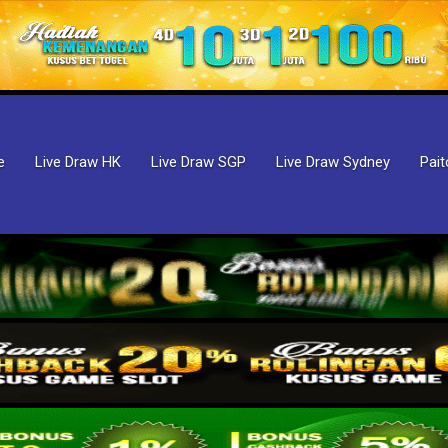
e
Live Draw HK
Live Draw SGP
Live Draw Sydney
Pai