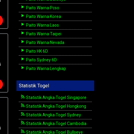
i
Paito Warna Pcso
Paito Warna Korea
a
Paito Warna Laos
Paito Warna Taipei
Paito Warna Nevada
Paito HK 6D
Paito Sydney 6D
i
Paito Warna Lengkap
a
Statistik Togel
Statistik Angka Togel Singapore
Statistik Angka Togel Hongkong
Statistik Angka Togel Sydney
Statistik Angka Togel Cambodia
i
Statistik Angka Togel Bullseye