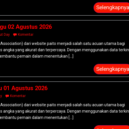
Selengkapny
ggu 02 Agustus 2026
ut Day
Komentar
 Association) dari website paito menjadi salah satu acuan utama bagi
s angka yang akurat dan terpercaya. Dengan menggunakan data terkin
i membantu pemain dalam menentukan [...]
Selengkapny
u 01 Agustus 2026
ay
Komentar
 Association) dari website paito menjadi salah satu acuan utama bagi
s angka yang akurat dan terpercaya. Dengan menggunakan data terkin
i membantu pemain dalam menentukan [...]