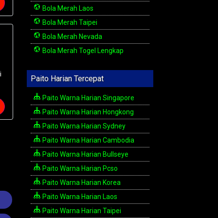
a
Bola Merah Laos
Bola Merah Taipei
Bola Merah Nevada
Bola Merah Togel Lengkap
i
Paito Harian Tercepat
Paito Warna Harian Singapore
a
Paito Warna Harian Hongkong
Paito Warna Harian Sydney
Paito Warna Harian Cambodia
Paito Warna Harian Bullseye
Paito Warna Harian Pcso
Paito Warna Harian Korea
Paito Warna Harian Laos
Paito Warna Harian Taipei