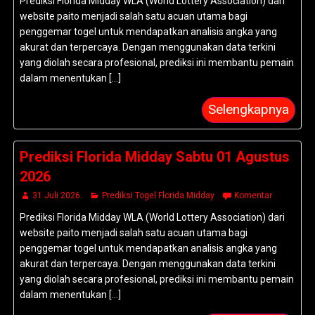
Prediksi Florida Midday WLA (World Lottery Association) dari
website paito menjadi salah satu acuan utama bagi
penggemar togel untuk mendapatkan analisis angka yang
akurat dan terpercaya. Dengan menggunakan data terkini
yang diolah secara profesional, prediksi ini membantu pemain
dalam menentukan [...]
Selengkapnya
Prediksi Florida Midday Sabtu 01 Agustus
2026
31 Juli 2026
Prediksi Togel Florida Midday
Komentar
Prediksi Florida Midday WLA (World Lottery Association) dari
website paito menjadi salah satu acuan utama bagi
penggemar togel untuk mendapatkan analisis angka yang
akurat dan terpercaya. Dengan menggunakan data terkini
yang diolah secara profesional, prediksi ini membantu pemain
dalam menentukan [...]