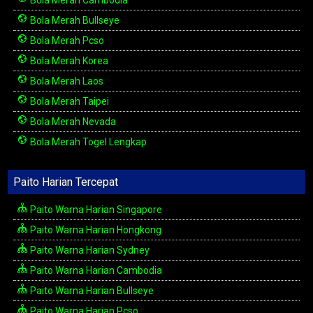
Bola Merah Cambodia
Bola Merah Bullseye
Bola Merah Pcso
Bola Merah Korea
Bola Merah Laos
Bola Merah Taipei
Bola Merah Nevada
Bola Merah Togel Lengkap
Paito Harian Tercepat
Paito Warna Harian Singapore
Paito Warna Harian Hongkong
Paito Warna Harian Sydney
Paito Warna Harian Cambodia
Paito Warna Harian Bullseye
Paito Warna Harian Pcso