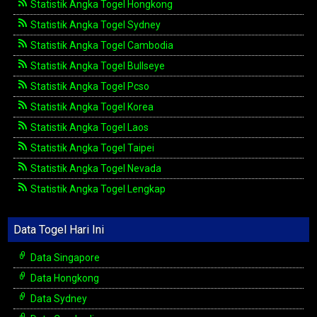
Statistik Angka Togel Hongkong
Statistik Angka Togel Sydney
Statistik Angka Togel Cambodia
Statistik Angka Togel Bullseye
Statistik Angka Togel Pcso
Statistik Angka Togel Korea
Statistik Angka Togel Laos
Statistik Angka Togel Taipei
Statistik Angka Togel Nevada
Statistik Angka Togel Lengkap
Data Togel Hari Ini
Data Singapore
Data Hongkong
Data Sydney