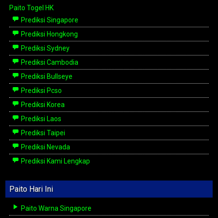
Paito Togel HK
Prediksi Singapore
Prediksi Hongkong
Prediksi Sydney
Prediksi Cambodia
Prediksi Bullseye
Prediksi Pcso
Prediksi Korea
Prediksi Laos
Prediksi Taipei
Prediksi Nevada
Prediksi Kami Lengkap
Paito Hari Ini
Paito Warna Singapore