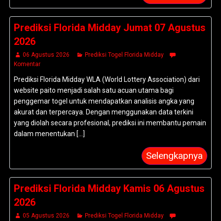
Prediksi Florida Midday Jumat 07 Agustus
2026
06 Agustus 2026
Prediksi Togel Florida Midday
Komentar
Prediksi Florida Midday WLA (World Lottery Association) dari
website paito menjadi salah satu acuan utama bagi
penggemar togel untuk mendapatkan analisis angka yang
akurat dan terpercaya. Dengan menggunakan data terkini
yang diolah secara profesional, prediksi ini membantu pemain
dalam menentukan [...]
Selengkapnya
Prediksi Florida Midday Kamis 06 Agustus
2026
05 Agustus 2026
Prediksi Togel Florida Midday