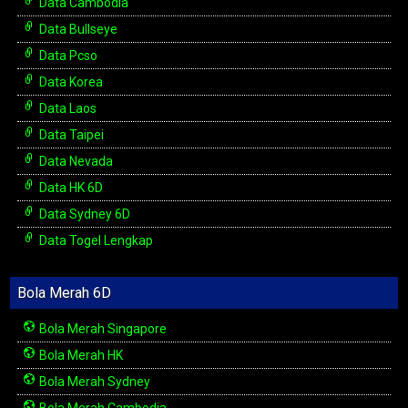
Data Cambodia
Data Bullseye
Data Pcso
Data Korea
Data Laos
Data Taipei
Data Nevada
Data HK 6D
Data Sydney 6D
Data Togel Lengkap
Bola Merah 6D
Bola Merah Singapore
Bola Merah HK
Bola Merah Sydney