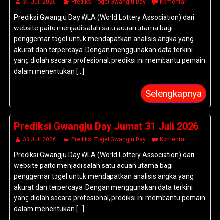
31 Juli 2026
Prediksi Togel Gwangju Day
Komentar
Prediksi Gwangju Day WLA (World Lottery Association) dari
website paito menjadi salah satu acuan utama bagi
penggemar togel untuk mendapatkan analisis angka yang
akurat dan terpercaya. Dengan menggunakan data terkini
yang diolah secara profesional, prediksi ini membantu pemain
dalam menentukan [...]
Selengkapnya
Prediksi Gwangju Day Jumat 31 Juli 2026
30 Juli 2026
Prediksi Togel Gwangju Day
Komentar
Prediksi Gwangju Day WLA (World Lottery Association) dari
website paito menjadi salah satu acuan utama bagi
penggemar togel untuk mendapatkan analisis angka yang
akurat dan terpercaya. Dengan menggunakan data terkini
yang diolah secara profesional, prediksi ini membantu pemain
dalam menentukan [...]