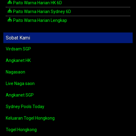
Paito Warna Harian HK 6D
Paito Warna Harian Sydney 6D
Paito Warna Harian Lengkap
Sobat Kami
Virdsam SGP
Angkanet HK
Nagasaon
Live Naga saon
Angkanet SGP
Sydney Pools Today
Keluaran Togel Hongkong
Togel Hongkong