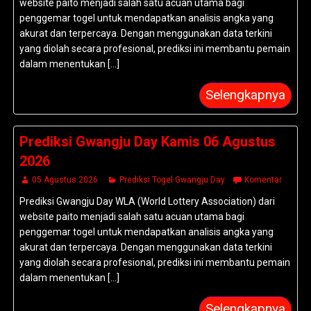
website paito menjadi salah satu acuan utama bagi
penggemar togel untuk mendapatkan analisis angka yang
akurat dan terpercaya. Dengan menggunakan data terkini
yang diolah secara profesional, prediksi ini membantu pemain
dalam menentukan [...]
Selengkapnya
Prediksi Gwangju Day Kamis 06 Agustus
2026
05 Agustus 2026
Prediksi Togel Gwangju Day
Komentar
Prediksi Gwangju Day WLA (World Lottery Association) dari
website paito menjadi salah satu acuan utama bagi
penggemar togel untuk mendapatkan analisis angka yang
akurat dan terpercaya. Dengan menggunakan data terkini
yang diolah secara profesional, prediksi ini membantu pemain
dalam menentukan [...]
Selengkapnya