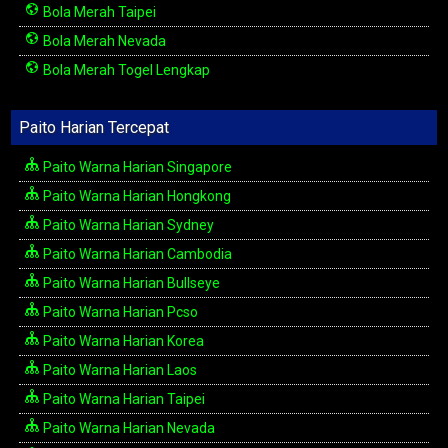
Bola Merah Taipei
Bola Merah Nevada
Bola Merah Togel Lengkap
Paito Harian Tercepat
Paito Warna Harian Singapore
Paito Warna Harian Hongkong
Paito Warna Harian Sydney
Paito Warna Harian Cambodia
Paito Warna Harian Bullseye
Paito Warna Harian Pcso
Paito Warna Harian Korea
Paito Warna Harian Laos
Paito Warna Harian Taipei
Paito Warna Harian Nevada