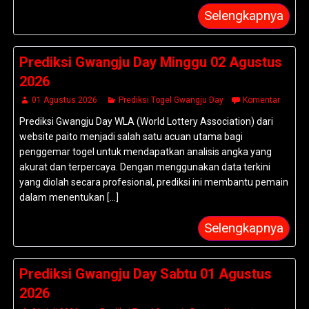
Selengkapnya
Prediksi Gwangju Day Minggu 02 Agustus
2026
01 Agustus 2026
Prediksi Togel Gwangju Day
Komentar
Prediksi Gwangju Day WLA (World Lottery Association) dari
website paito menjadi salah satu acuan utama bagi
penggemar togel untuk mendapatkan analisis angka yang
akurat dan terpercaya. Dengan menggunakan data terkini
yang diolah secara profesional, prediksi ini membantu pemain
dalam menentukan [...]
Selengkapnya
Prediksi Gwangju Day Sabtu 01 Agustus
2026