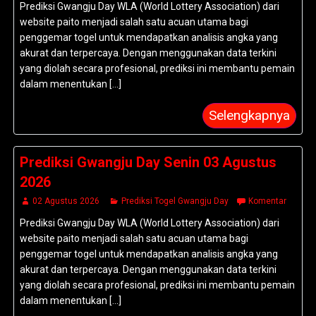
Prediksi Gwangju Day WLA (World Lottery Association) dari
website paito menjadi salah satu acuan utama bagi
penggemar togel untuk mendapatkan analisis angka yang
akurat dan terpercaya. Dengan menggunakan data terkini
yang diolah secara profesional, prediksi ini membantu pemain
dalam menentukan [...]
Selengkapnya
Prediksi Gwangju Day Senin 03 Agustus
2026
02 Agustus 2026
Prediksi Togel Gwangju Day
Komentar
Prediksi Gwangju Day WLA (World Lottery Association) dari
website paito menjadi salah satu acuan utama bagi
penggemar togel untuk mendapatkan analisis angka yang
akurat dan terpercaya. Dengan menggunakan data terkini
yang diolah secara profesional, prediksi ini membantu pemain
dalam menentukan [...]