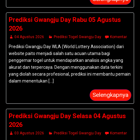
Prediksi Gwangju Day Rabu 05 Agustus
2026
04 Agustus 2026
Prediksi Togel Gwangju Day
Komentar
Prediksi Gwangju Day WLA (World Lottery Association) dari
website paito menjadi salah satu acuan utama bagi
penggemar togel untuk mendapatkan analisis angka yang
akurat dan terpercaya. Dengan menggunakan data terkini
yang diolah secara profesional, prediksi ini membantu pemain
dalam menentukan [...]
Selengkapnya
Prediksi Gwangju Day Selasa 04 Agustus
2026
03 Agustus 2026
Prediksi Togel Gwangju Day
Komentar