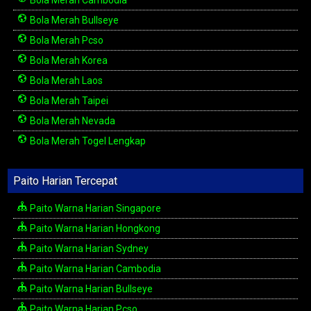
Bola Merah Cambodia
Bola Merah Bullseye
Bola Merah Pcso
Bola Merah Korea
Bola Merah Laos
Bola Merah Taipei
Bola Merah Nevada
Bola Merah Togel Lengkap
Paito Harian Tercepat
Paito Warna Harian Singapore
Paito Warna Harian Hongkong
Paito Warna Harian Sydney
Paito Warna Harian Cambodia
Paito Warna Harian Bullseye
Paito Warna Harian Pcso