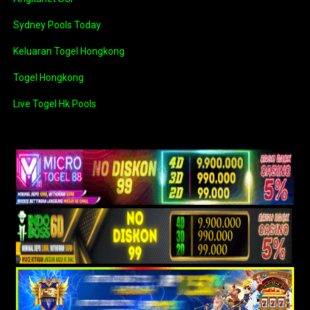
Sydney Pools Today
Keluaran Togel Hongkong
Togel Hongkong
Live Togel Hk Pools