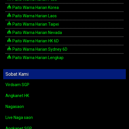
Paito Warna Harian Korea
Paito Warna Harian Laos
Paito Warna Harian Taipei
Paito Warna Harian Nevada
Paito Warna Harian HK 6D
Paito Warna Harian Sydney 6D
Paito Warna Harian Lengkap
Sobat Kami
Virdsam SGP
Angkanet HK
Nagasaon
Live Naga saon
Angkanet SGP