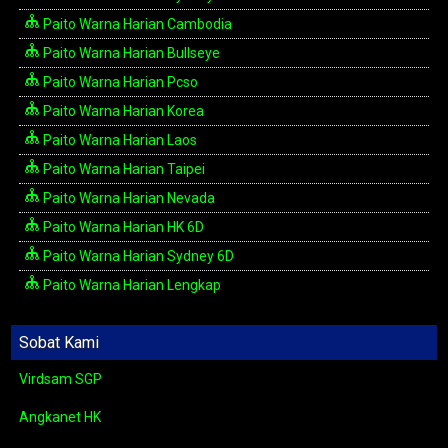
Paito Warna Harian Cambodia
Paito Warna Harian Bullseye
Paito Warna Harian Pcso
Paito Warna Harian Korea
Paito Warna Harian Laos
Paito Warna Harian Taipei
Paito Warna Harian Nevada
Paito Warna Harian HK 6D
Paito Warna Harian Sydney 6D
Paito Warna Harian Lengkap
Sobat Kami
Virdsam SGP
Angkanet HK