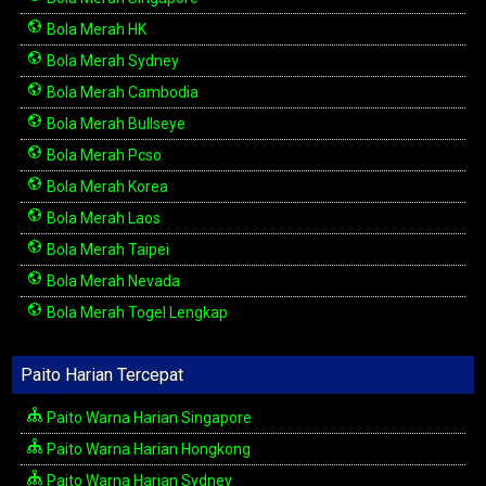
Bola Merah HK
Bola Merah Sydney
Bola Merah Cambodia
Bola Merah Bullseye
Bola Merah Pcso
Bola Merah Korea
Bola Merah Laos
Bola Merah Taipei
Bola Merah Nevada
Bola Merah Togel Lengkap
Paito Harian Tercepat
Paito Warna Harian Singapore
Paito Warna Harian Hongkong
Paito Warna Harian Sydney