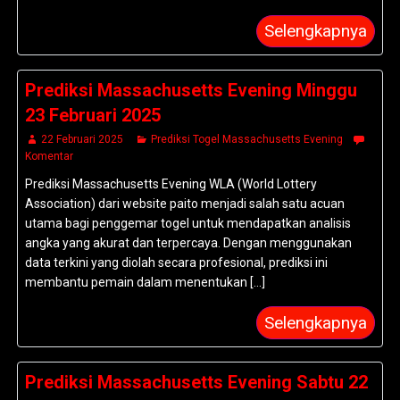
Selengkapnya
Prediksi Massachusetts Evening Minggu
23 Februari 2025
22 Februari 2025
Prediksi Togel Massachusetts Evening
Komentar
Prediksi Massachusetts Evening WLA (World Lottery
Association) dari website paito menjadi salah satu acuan
utama bagi penggemar togel untuk mendapatkan analisis
angka yang akurat dan terpercaya. Dengan menggunakan
data terkini yang diolah secara profesional, prediksi ini
membantu pemain dalam menentukan [...]
Selengkapnya
Prediksi Massachusetts Evening Sabtu 22