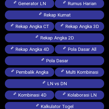
Generator LN
Rumus Harian
Rekap Kumat
Rekap Angka CT
Rekap Angka 3D
Rekap Angka 2D
Rekap Angka 4D
Pola Dasar All
Pola Dasar
Pembalik Angka
Multi Kombinasi
LN vs DN
Kombinasi 4D
Kolaborasi LN
Kalkulator Togel