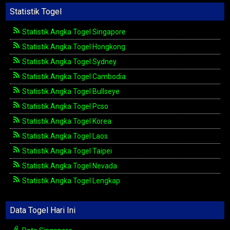
Statistik Togel
Statistik Angka Togel Singapore
Statistik Angka Togel Hongkong
Statistik Angka Togel Sydney
Statistik Angka Togel Cambodia
Statistik Angka Togel Bullseye
Statistik Angka Togel Pcso
Statistik Angka Togel Korea
Statistik Angka Togel Laos
Statistik Angka Togel Taipei
Statistik Angka Togel Nevada
Statistik Angka Togel Lengkap
Data Togel Hari Ini