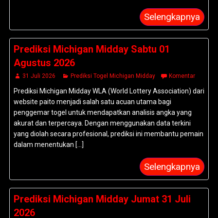
Selengkapnya
Prediksi Michigan Midday Sabtu 01
Agustus 2026
31 Juli 2026
Prediksi Togel Michigan Midday
Komentar
Prediksi Michigan Midday WLA (World Lottery Association) dari
website paito menjadi salah satu acuan utama bagi
penggemar togel untuk mendapatkan analisis angka yang
akurat dan terpercaya. Dengan menggunakan data terkini
yang diolah secara profesional, prediksi ini membantu pemain
dalam menentukan [...]
Selengkapnya
Prediksi Michigan Midday Jumat 31 Juli
2026