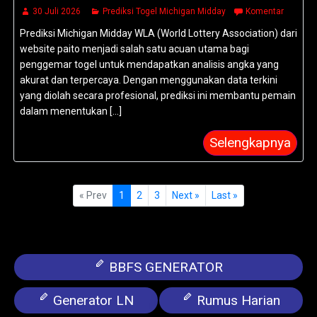
30 Juli 2026
Prediksi Togel Michigan Midday
Komentar
Prediksi Michigan Midday WLA (World Lottery Association) dari
website paito menjadi salah satu acuan utama bagi
penggemar togel untuk mendapatkan analisis angka yang
akurat dan terpercaya. Dengan menggunakan data terkini
yang diolah secara profesional, prediksi ini membantu pemain
dalam menentukan [...]
Selengkapnya
« Prev
1
2
3
Next »
Last »
BBFS GENERATOR
Generator LN
Rumus Harian