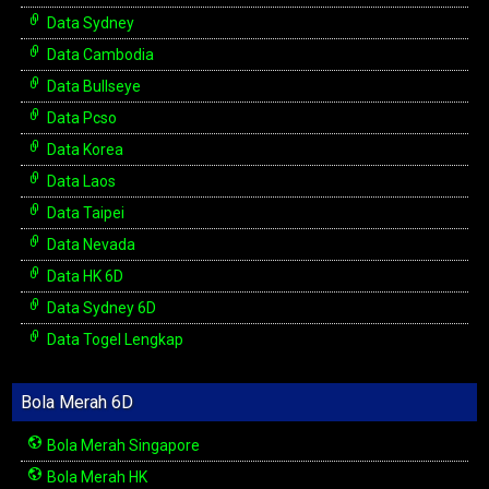
Data Sydney
Data Cambodia
Data Bullseye
Data Pcso
Data Korea
Data Laos
Data Taipei
Data Nevada
Data HK 6D
Data Sydney 6D
Data Togel Lengkap
Bola Merah 6D
Bola Merah Singapore
Bola Merah HK