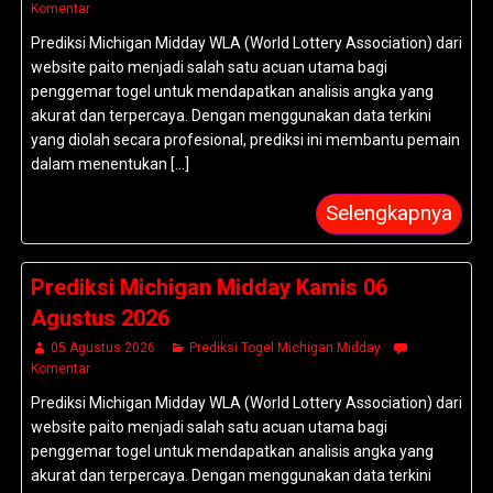
Komentar
Prediksi Michigan Midday WLA (World Lottery Association) dari
website paito menjadi salah satu acuan utama bagi
penggemar togel untuk mendapatkan analisis angka yang
akurat dan terpercaya. Dengan menggunakan data terkini
yang diolah secara profesional, prediksi ini membantu pemain
dalam menentukan [...]
Selengkapnya
Prediksi Michigan Midday Kamis 06
Agustus 2026
05 Agustus 2026
Prediksi Togel Michigan Midday
Komentar
Prediksi Michigan Midday WLA (World Lottery Association) dari
website paito menjadi salah satu acuan utama bagi
penggemar togel untuk mendapatkan analisis angka yang
akurat dan terpercaya. Dengan menggunakan data terkini