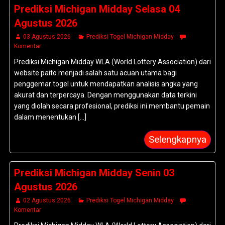
Prediksi Michigan Midday Selasa 04
Agustus 2026
03 Agustus 2026
Prediksi Togel Michigan Midday
Komentar
Prediksi Michigan Midday WLA (World Lottery Association) dari
website paito menjadi salah satu acuan utama bagi
penggemar togel untuk mendapatkan analisis angka yang
akurat dan terpercaya. Dengan menggunakan data terkini
yang diolah secara profesional, prediksi ini membantu pemain
dalam menentukan [...]
Selengkapnya
Prediksi Michigan Midday Senin 03
Agustus 2026
02 Agustus 2026
Prediksi Togel Michigan Midday
Komentar