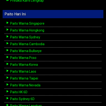
Prediksi Kami Lengkap
Paito Hari Ini
Paito Warna Singapore
Paito Warna Hongkong
Paito Warna Sydney
Paito Warna Cambodia
Paito Warna Bullseye
Paito Warna Pcso
Paito Warna Korea
Paito Warna Laos
Paito Warna Taipei
Paito Warna Nevada
Paito HK 6D
Paito Sydney 6D
Paito Warna Lengkap