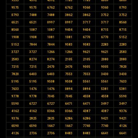
9353
4592
4592
1185
1185
6069
6069
9575
9575
6762
6762
9360
9360
0793
0793
7488
7488
3862
3862
3752
3752
6521
6521
0997
0997
3717
3717
8560
8560
1087
1087
9404
9404
8715
8715
1908
1908
1081
1081
6770
6770
5152
5152
7844
7844
9583
9583
2283
2283
3727
3727
1266
1266
9621
9621
2583
2583
8274
8274
2105
2105
2080
2080
7215
7215
2470
2470
9005
9005
7820
7820
6403
6403
7553
7553
3430
3430
5195
5195
9508
9508
5561
5561
7633
7633
1476
1476
0894
0894
5381
5381
9778
9778
7045
7045
4558
4558
5590
5590
6727
6727
6471
6471
3497
3497
4162
4162
0366
0366
4387
4387
9376
9376
2825
2825
6286
6286
9421
9421
6590
6590
1667
1667
7740
7740
4126
4126
2736
2736
8483
8483
6641
6641