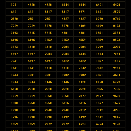
9241
4628
4628
6944
6944
6421
6421
6421
6421
8317
8317
3671
3671
2570
2570
2851
2851
4827
4827
0760
0760
7229
7229
5478
5478
4109
4109
0193
0193
3615
3615
4881
4881
3351
3351
6196
6196
9452
9452
4559
4559
0573
0573
9310
9310
2704
2704
3299
3299
8497
8497
2284
2284
1344
1344
7031
7031
4397
4397
3322
3322
1557
1557
1431
1431
3818
3818
7642
7642
9934
9934
0501
0501
5902
5902
3651
3651
5544
5544
3136
3136
8128
8128
6328
6328
2528
2528
2528
2528
7355
7355
3029
3029
9650
9650
2877
2877
9600
9600
8550
8550
6316
6316
1677
1677
1990
1990
2030
2030
7812
7812
3296
3296
1990
1990
1492
1492
9842
9842
8859
8859
2972
2972
4723
4723
9173