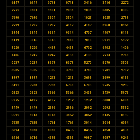
6147
6147
0718
0718
3416
3416
2272
2272
9801
9801
2038
2038
0305
0305
7690
7690
3504
3504
1025
1025
2799
2799
1292
1292
4187
4187
8968
8968
3944
3944
9314
9314
4707
4707
8119
8119
5016
5016
7810
7810
5972
5972
9220
9220
4459
4459
6702
6702
1406
1406
8242
8242
4133
4133
2713
2713
0237
0237
8379
8379
5270
5270
3505
3505
3505
3505
3780
3780
9702
9702
8997
8997
1213
1213
3699
3699
6191
6191
7738
7738
6703
6703
9235
9235
0523
0523
5366
5366
3439
3439
5975
5975
4192
4192
1232
1232
6008
6008
9449
9449
2996
2996
2092
2092
5592
5592
8913
8913
3862
3862
8135
8135
7635
7635
1761
1761
3014
3014
6094
6094
8080
8080
0456
0456
4858
4858
6716
6716
4595
4595
9087
9087
9241