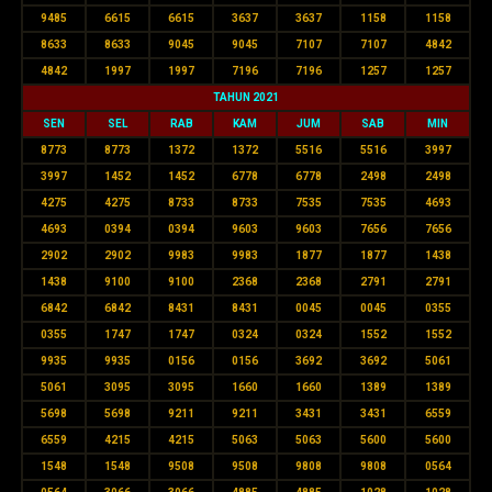
9485
6615
6615
3637
3637
1158
1158
8633
8633
9045
9045
7107
7107
4842
4842
1997
1997
7196
7196
1257
1257
TAHUN 2021
SEN
SEL
RAB
KAM
JUM
SAB
MIN
8773
8773
1372
1372
5516
5516
3997
3997
1452
1452
6778
6778
2498
2498
4275
4275
8733
8733
7535
7535
4693
4693
0394
0394
9603
9603
7656
7656
2902
2902
9983
9983
1877
1877
1438
1438
9100
9100
2368
2368
2791
2791
6842
6842
8431
8431
0045
0045
0355
0355
1747
1747
0324
0324
1552
1552
9935
9935
0156
0156
3692
3692
5061
5061
3095
3095
1660
1660
1389
1389
5698
5698
9211
9211
3431
3431
6559
6559
4215
4215
5063
5063
5600
5600
1548
1548
9508
9508
9808
9808
0564