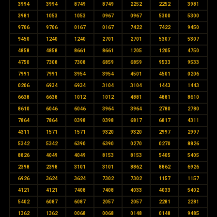
3994
3994
8749
8749
2252
2252
3981
3981
1053
1053
0967
0967
5300
5300
9706
9706
0167
0167
7422
7422
9450
9450
1240
1240
2701
2701
5307
5307
4858
4858
8661
8661
1205
1205
4750
4750
7308
7308
6859
6859
9533
9533
7991
7991
3954
3954
4501
4501
0206
0206
6934
6934
3104
3104
1443
1443
6638
6638
1012
1012
4881
4881
8610
8610
6046
6046
3964
3964
2780
2780
7864
7864
0398
0398
6817
6817
4311
4311
1571
1571
9320
9320
2997
2997
5342
5342
6390
6390
0270
0270
8826
8826
4049
4049
8153
8153
5405
5405
2398
2398
3101
3101
8862
8862
6926
6926
3624
3624
7302
7302
1157
1157
4121
4121
7408
7408
4033
4033
5402
5402
6087
6087
2057
2057
2281
2281
1362
1362
0068
0068
0148
0148
9485