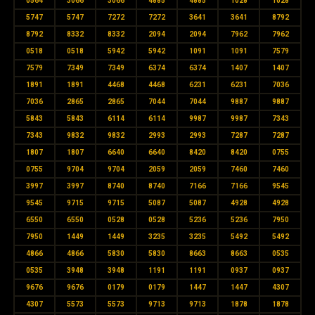
0564
3066
3066
4885
4885
1028
1028
5747
5747
7272
7272
3641
3641
8792
8792
8332
8332
2094
2094
7962
7962
0518
0518
5942
5942
1091
1091
7579
7579
7349
7349
6374
6374
1407
1407
1891
1891
4468
4468
6231
6231
7036
7036
2865
2865
7044
7044
9887
9887
5843
5843
6114
6114
9987
9987
7343
7343
9832
9832
2993
2993
7287
7287
1807
1807
6640
6640
8420
8420
0755
0755
9704
9704
2059
2059
7460
7460
3997
3997
8740
8740
7166
7166
9545
9545
9715
9715
5087
5087
4928
4928
6550
6550
0528
0528
5236
5236
7950
7950
1449
1449
3235
3235
5492
5492
4866
4866
5830
5830
8663
8663
0535
0535
3948
3948
1191
1191
0937
0937
9676
9676
0179
0179
1447
1447
4307
4307
5573
5573
9713
9713
1878
1878