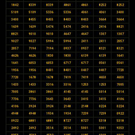
1842
8339
8339
4861
4861
8252
8252
5109
5109
5336
5336
4061
4061
3400
3400
8455
8455
8403
8403
3664
3664
1639
1639
5474
5474
2416
2416
8821
8821
9010
9010
4647
4647
1307
1307
9027
9027
5994
5994
2411
2411
2057
2057
7194
7194
0937
0937
8321
8321
4626
4626
1830
1830
6139
6139
1641
1641
6053
6053
6717
6717
0561
0561
1956
1956
8401
8401
0407
0407
7720
7720
1678
1678
7419
7419
4650
4650
1433
1433
3316
3316
1253
1253
7005
7005
3861
3861
4145
4145
5014
5014
7736
7736
3643
3643
3415
3415
4106
4106
3924
3924
2148
2148
0224
0224
4948
4948
1934
1934
7239
7239
0922
0922
6881
6881
8727
8727
5318
5318
2492
2492
3514
3514
5001
5001
9353