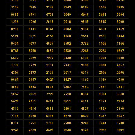
9173
5392
5392
3380
3380
6726
6726
7305
7305
3343
3343
0165
0165
0885
0885
6701
6701
6649
6649
5684
5684
1296
1296
2018
2018
9815
9815
8200
8200
8141
8141
9904
9904
4169
4169
5521
5521
4968
4968
2661
2661
0404
0404
4037
4037
3782
3782
1166
1166
8768
8768
4830
4830
2263
2263
6607
6607
7299
7299
6138
6138
1000
1000
1779
1779
2131
2131
9188
9188
4367
4367
2133
2133
6017
6017
2606
2606
0967
0967
6627
6627
1160
1160
4080
4080
6803
6803
7382
7382
7881
7881
2062
2062
7220
7220
8504
8504
5620
5620
9411
9411
6511
6511
1374
1374
4516
4516
6881
6881
4929
4929
7198
7198
5498
5498
8670
8670
3037
3037
0751
0751
2780
2780
9240
9240
9240
9240
4623
4623
3340
3340
7932
7932