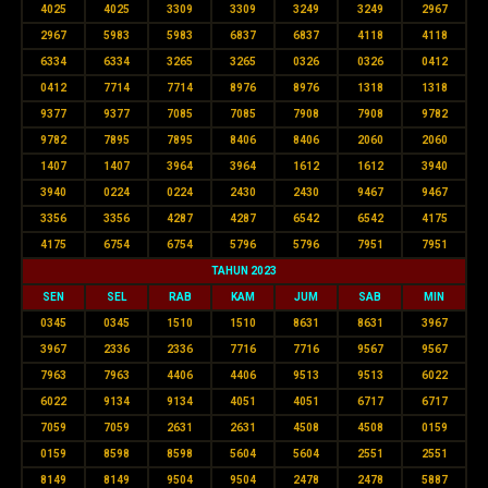
4025
4025
3309
3309
3249
3249
2967
2967
5983
5983
6837
6837
4118
4118
6334
6334
3265
3265
0326
0326
0412
0412
7714
7714
8976
8976
1318
1318
9377
9377
7085
7085
7908
7908
9782
9782
7895
7895
8406
8406
2060
2060
1407
1407
3964
3964
1612
1612
3940
3940
0224
0224
2430
2430
9467
9467
3356
3356
4287
4287
6542
6542
4175
4175
6754
6754
5796
5796
7951
7951
TAHUN 2023
SEN
SEL
RAB
KAM
JUM
SAB
MIN
0345
0345
1510
1510
8631
8631
3967
3967
2336
2336
7716
7716
9567
9567
7963
7963
4406
4406
9513
9513
6022
6022
9134
9134
4051
4051
6717
6717
7059
7059
2631
2631
4508
4508
0159
0159
8598
8598
5604
5604
2551
2551
8149
8149
9504
9504
2478
2478
5887