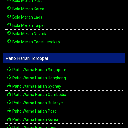
Bola Merah Pcso
Bola Merah Korea
Bola Merah Laos
Bola Merah Taipei
Bola Merah Nevada
Bola Merah Togel Lengkap
Paito Harian Tercepat
Paito Warna Harian Singapore
Paito Warna Harian Hongkong
Paito Warna Harian Sydney
Paito Warna Harian Cambodia
Paito Warna Harian Bullseye
Paito Warna Harian Pcso
Paito Warna Harian Korea
Paito Warna Harian Laos