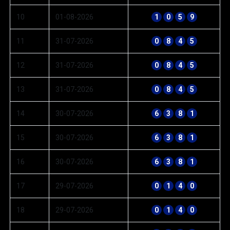
10
01-08-2026
1
0
5
9
11
31-07-2026
0
8
4
5
12
31-07-2026
0
8
4
5
13
31-07-2026
0
8
4
5
14
30-07-2026
6
3
8
1
15
30-07-2026
6
3
8
1
16
30-07-2026
6
3
8
1
17
29-07-2026
0
1
4
0
18
29-07-2026
0
1
4
0