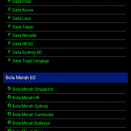
Data Pcso
Data Korea
Data Laos
Data Taipei
Data Nevada
Data HK 6D
Data Sydney 6D
Data Togel Lengkap
Bola Merah 6D
Bola Merah Singapore
Bola Merah HK
Bola Merah Sydney
Bola Merah Cambodia
Bola Merah Bullseye