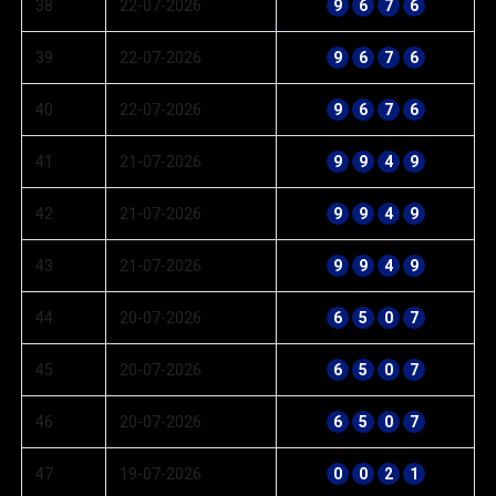
38
22-07-2026
9
6
7
6
39
22-07-2026
9
6
7
6
40
22-07-2026
9
6
7
6
41
21-07-2026
9
9
4
9
42
21-07-2026
9
9
4
9
43
21-07-2026
9
9
4
9
44
20-07-2026
6
5
0
7
45
20-07-2026
6
5
0
7
46
20-07-2026
6
5
0
7
47
19-07-2026
0
0
2
1