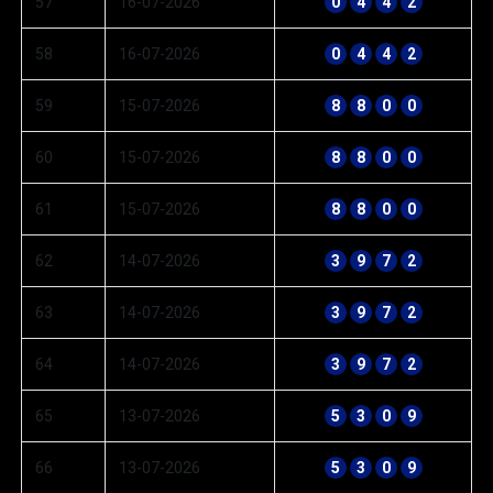
57
16-07-2026
0
4
4
2
58
16-07-2026
0
4
4
2
59
15-07-2026
8
8
0
0
60
15-07-2026
8
8
0
0
61
15-07-2026
8
8
0
0
62
14-07-2026
3
9
7
2
63
14-07-2026
3
9
7
2
64
14-07-2026
3
9
7
2
65
13-07-2026
5
3
0
9
66
13-07-2026
5
3
0
9