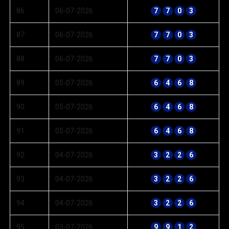
86
06-07-2026
7
7
0
3
87
06-07-2026
7
7
0
3
88
06-07-2026
7
7
0
3
89
05-07-2026
6
4
6
8
90
05-07-2026
6
4
6
8
91
05-07-2026
6
4
6
8
92
04-07-2026
3
2
2
6
93
04-07-2026
3
2
2
6
94
04-07-2026
3
2
2
6
95
03-07-2026
9
9
1
2