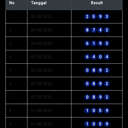
No
Tanggal
Result
1
06-08-2026
2
5
9
3
2
05-08-2026
8
7
4
2
3
04-08-2026
6
1
9
3
4
03-08-2026
6
4
0
4
5
02-08-2026
0
8
9
2
6
02-08-2026
0
8
9
2
7
02-08-2026
0
8
9
2
8
01-08-2026
1
0
5
9
9
01-08-2026
1
0
5
9