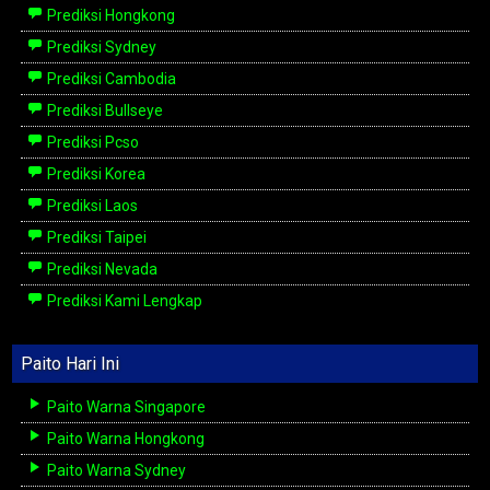
Prediksi Hongkong
Prediksi Sydney
Prediksi Cambodia
Prediksi Bullseye
Prediksi Pcso
Prediksi Korea
Prediksi Laos
Prediksi Taipei
Prediksi Nevada
Prediksi Kami Lengkap
Paito Hari Ini
Paito Warna Singapore
Paito Warna Hongkong
Paito Warna Sydney