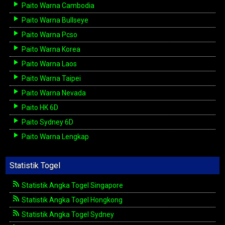
Paito Warna Cambodia
Paito Warna Bullseye
Paito Warna Pcso
Paito Warna Korea
Paito Warna Laos
Paito Warna Taipei
Paito Warna Nevada
Paito HK 6D
Paito Sydney 6D
Paito Warna Lengkap
Statistik Togel
Statistik Angka Togel Singapore
Statistik Angka Togel Hongkong
Statistik Angka Togel Sydney