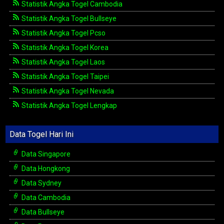
Statistik Angka Togel Cambodia
Statistik Angka Togel Bullseye
Statistik Angka Togel Pcso
Statistik Angka Togel Korea
Statistik Angka Togel Laos
Statistik Angka Togel Taipei
Statistik Angka Togel Nevada
Statistik Angka Togel Lengkap
Data Togel Hari Ini
Data Singapore
Data Hongkong
Data Sydney
Data Cambodia
Data Bullseye