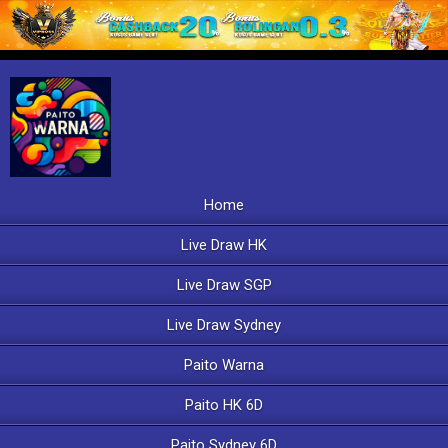
Home
Live Draw HK
Live Draw SGP
Live Draw Sydney
Paito Warna
Paito HK 6D
Paito Sydney 6D