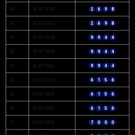
29
26-07-2026
2
6
9
8
30
26-07-2026
2
6
9
8
31
25-07-2026
9
9
4
4
32
25-07-2026
9
9
4
4
33
25-07-2026
9
9
4
4
34
24-07-2026
6
1
5
6
35
24-07-2026
6
1
5
6
36
24-07-2026
6
1
5
6
37
23-07-2026
7
0
0
0