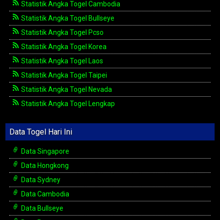
Statistik Angka Togel Cambodia
Statistik Angka Togel Bullseye
Statistik Angka Togel Pcso
Statistik Angka Togel Korea
Statistik Angka Togel Laos
Statistik Angka Togel Taipei
Statistik Angka Togel Nevada
Statistik Angka Togel Lengkap
Data Togel Hari Ini
Data Singapore
Data Hongkong
Data Sydney
Data Cambodia
Data Bullseye