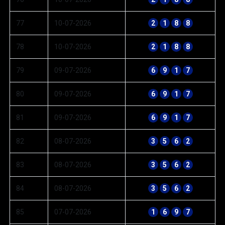
77
10-07-2026
2
1
8
8
78
10-07-2026
2
1
8
8
79
09-07-2026
6
9
1
7
80
09-07-2026
6
9
1
7
81
09-07-2026
6
9
1
7
82
08-07-2026
3
5
6
2
83
08-07-2026
3
5
6
2
84
08-07-2026
3
5
6
2
85
07-07-2026
1
6
9
7