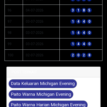
96
04-07-2026
3
1
8
5
97
03-07-2026
1
4
4
0
98
03-07-2026
1
4
4
0
99
03-07-2026
1
4
4
0
100
02-07-2026
2
0
2
8
POST TERKAIT
Data Keluaran Michigan Evening
Paito Warna Michigan Evening
Paito Warna Harian Michigan Evening