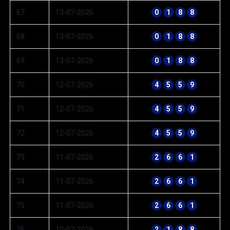
67
13-07-2026
0
1
8
8
68
13-07-2026
0
1
8
8
69
13-07-2026
0
1
8
8
70
12-07-2026
4
5
5
9
71
12-07-2026
4
5
5
9
72
12-07-2026
4
5
5
9
73
11-07-2026
2
6
6
1
74
11-07-2026
2
6
6
1
75
11-07-2026
2
6
6
1
76
10-07-2026
2
1
8
8