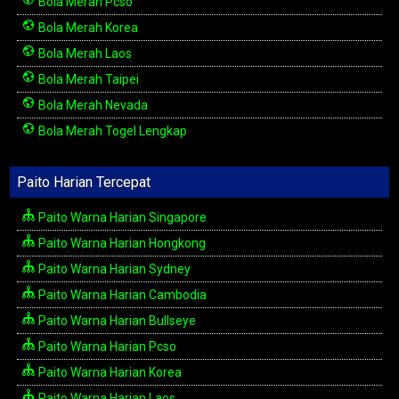
Bola Merah Pcso
Bola Merah Korea
Bola Merah Laos
Bola Merah Taipei
Bola Merah Nevada
Bola Merah Togel Lengkap
Paito Harian Tercepat
Paito Warna Harian Singapore
Paito Warna Harian Hongkong
Paito Warna Harian Sydney
Paito Warna Harian Cambodia
Paito Warna Harian Bullseye
Paito Warna Harian Pcso
Paito Warna Harian Korea
Paito Warna Harian Laos