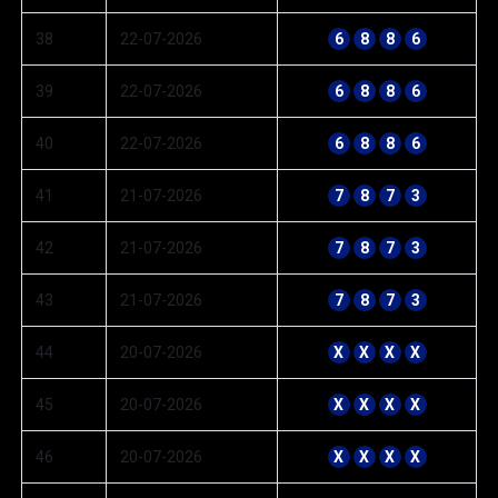
38
22-07-2026
6
8
8
6
39
22-07-2026
6
8
8
6
40
22-07-2026
6
8
8
6
41
21-07-2026
7
8
7
3
42
21-07-2026
7
8
7
3
43
21-07-2026
7
8
7
3
44
20-07-2026
X
X
X
X
45
20-07-2026
X
X
X
X
46
20-07-2026
X
X
X
X