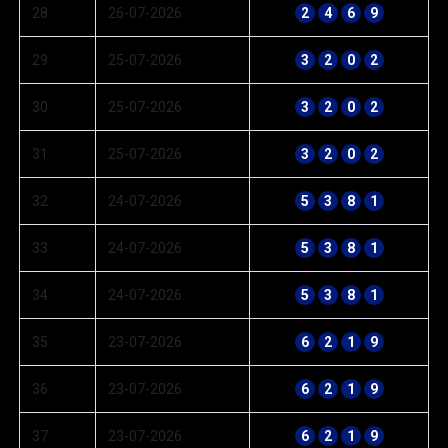
28
26-07-2026
2
4
6
9
29
25-07-2026
3
2
0
2
30
25-07-2026
3
2
0
2
31
25-07-2026
3
2
0
2
32
24-07-2026
5
3
8
1
33
24-07-2026
5
3
8
1
34
24-07-2026
5
3
8
1
35
23-07-2026
6
2
1
9
36
23-07-2026
6
2
1
9
37
23-07-2026
6
2
1
9