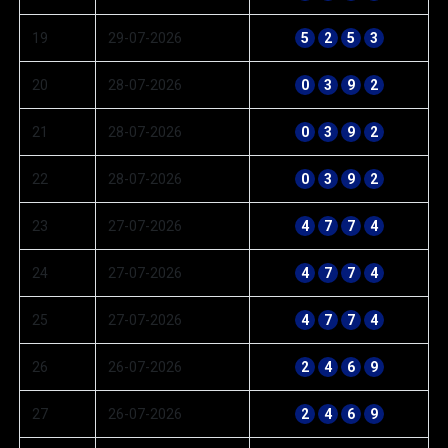
19
29-07-2026
5
2
5
3
20
28-07-2026
0
3
9
2
21
28-07-2026
0
3
9
2
22
28-07-2026
0
3
9
2
23
27-07-2026
4
7
7
4
24
27-07-2026
4
7
7
4
25
27-07-2026
4
7
7
4
26
26-07-2026
2
4
6
9
27
26-07-2026
2
4
6
9