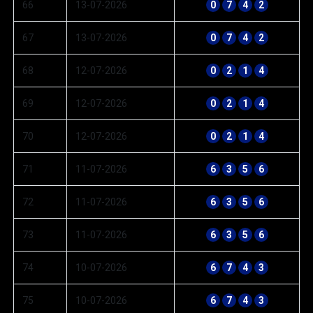
66
13-07-2026
0
7
4
2
67
13-07-2026
0
7
4
2
68
12-07-2026
0
2
1
4
69
12-07-2026
0
2
1
4
70
12-07-2026
0
2
1
4
71
11-07-2026
6
3
5
6
72
11-07-2026
6
3
5
6
73
11-07-2026
6
3
5
6
74
10-07-2026
6
7
4
3
75
10-07-2026
6
7
4
3