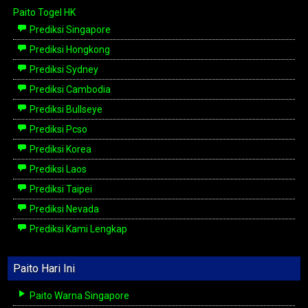
Paito Togel HK
Prediksi Singapore
Prediksi Hongkong
Prediksi Sydney
Prediksi Cambodia
Prediksi Bullseye
Prediksi Pcso
Prediksi Korea
Prediksi Laos
Prediksi Taipei
Prediksi Nevada
Prediksi Kami Lengkap
Paito Hari Ini
Paito Warna Singapore