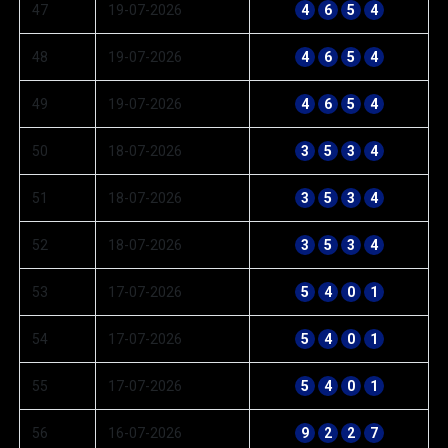
47
19-07-2026
4
6
5
4
48
19-07-2026
4
6
5
4
49
19-07-2026
4
6
5
4
50
18-07-2026
3
5
3
4
51
18-07-2026
3
5
3
4
52
18-07-2026
3
5
3
4
53
17-07-2026
5
4
0
1
54
17-07-2026
5
4
0
1
55
17-07-2026
5
4
0
1
56
16-07-2026
9
2
2
7