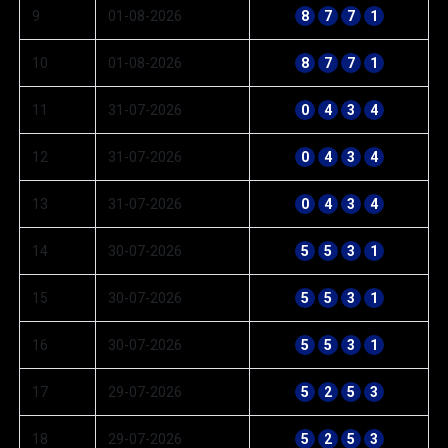
9
01-08-2026
8
7
7
1
10
01-08-2026
8
7
7
1
11
31-07-2026
0
4
3
4
12
31-07-2026
0
4
3
4
13
31-07-2026
0
4
3
4
14
30-07-2026
5
5
3
1
15
30-07-2026
5
5
3
1
16
30-07-2026
5
5
3
1
17
29-07-2026
5
2
5
3
18
29-07-2026
5
2
5
3