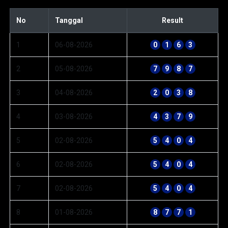
No
Tanggal
Result
1
06-08-2026
0
1
6
3
2
05-08-2026
7
9
8
7
3
04-08-2026
2
0
3
8
4
03-08-2026
4
3
7
9
5
02-08-2026
5
4
0
4
6
02-08-2026
5
4
0
4
7
02-08-2026
5
4
0
4
8
01-08-2026
8
7
7
1