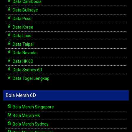
Data Cambodia
Data Bullseye
Data Pcso
Data Korea
Data Laos
Data Taipei
Data Nevada
Data HK 6D
Data Sydney 6D
Data Togel Lengkap
Bola Merah 6D
Bola Merah Singapore
Bola Merah HK
Bola Merah Sydney