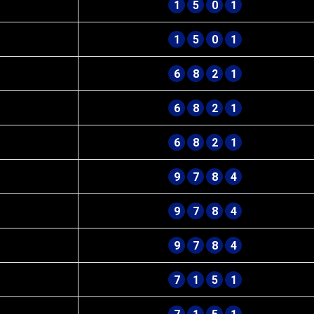
1
5
0
1
1
5
0
1
6
8
2
1
6
8
2
1
6
8
2
1
9
7
8
4
9
7
8
4
9
7
8
4
7
1
5
1