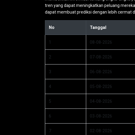
tren yang dapat meningkatkan peluang mereka
dapat membuat prediksi dengan lebih cermat dan
No
Tanggal
1
08-08-2026
2
07-08-2026
3
06-08-2026
4
05-08-2026
5
04-08-2026
6
03-08-2026
7
02-08-2026