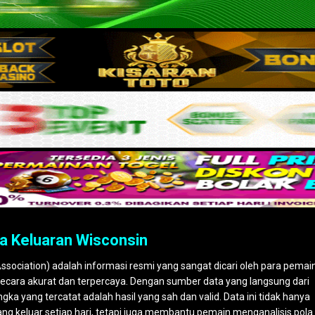
a Keluaran Wisconsin
ssociation) adalah informasi resmi yang sangat dicari oleh para pemai
secara akurat dan terpercaya. Dengan sumber data yang langsung dari
 yang tercatat adalah hasil yang sah dan valid. Data ini tidak hanya
g keluar setiap hari, tetapi juga membantu pemain menganalisis pola