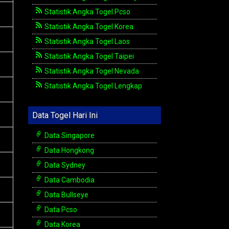
Statistik Angka Togel Pcso
Statistik Angka Togel Korea
Statistik Angka Togel Laos
Statistik Angka Togel Taipei
Statistik Angka Togel Nevada
Statistik Angka Togel Lengkap
Data Togel Hari Ini
Data Singapore
Data Hongkong
Data Sydney
Data Cambodia
Data Bullseye
Data Pcso
Data Korea