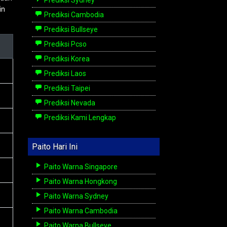
in
Prediksi Cambodia
Prediksi Bullseye
Prediksi Pcso
Prediksi Korea
Prediksi Laos
Prediksi Taipei
Prediksi Nevada
Prediksi Kami Lengkap
Paito Hari Ini
Paito Warna Singapore
Paito Warna Hongkong
Paito Warna Sydney
Paito Warna Cambodia
Paito Warna Bullseye