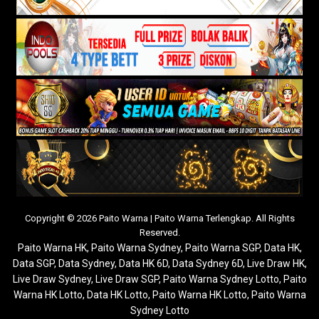
Copyright © 2026 Paito Warna | Paito Warna Terlengkap. All Rights
Reserved.
Paito Warna HK
,
Paito Warna Sydney
,
Paito Warna SGP
,
Data HK
,
Data SGP
,
Data Sydney
,
Data HK 6D
,
Data Sydney 6D
,
Live Draw HK
,
Live Draw Sydney
,
Live Draw SGP
,
Paito Warna Sydney Lotto
,
Paito
Warna HK Lotto
,
Data HK Lotto
,
Paito Warna HK Lotto
,
Paito Warna
Sydney Lotto