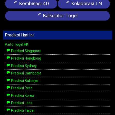
Kombinasi 4D
Kolaborasi LN
Kalkulator Togel
Prediksi Hari Ini
Paito Togel HK
Prediksi Singapore
Prediksi Hongkong
Prediksi Sydney
Prediksi Cambodia
Prediksi Bullseye
Prediksi Pcso
Prediksi Korea
Prediksi Laos
Prediksi Taipei