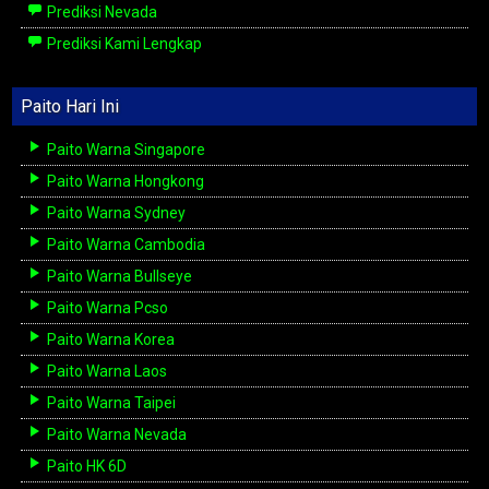
Prediksi Nevada
Prediksi Kami Lengkap
Paito Hari Ini
Paito Warna Singapore
Paito Warna Hongkong
Paito Warna Sydney
Paito Warna Cambodia
Paito Warna Bullseye
Paito Warna Pcso
Paito Warna Korea
Paito Warna Laos
Paito Warna Taipei
Paito Warna Nevada
Paito HK 6D