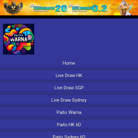
Home
Live Draw HK
Live Draw SGP
Live Draw Sydney
Paito Warna
Paito HK 6D
Paito Sydney 6D