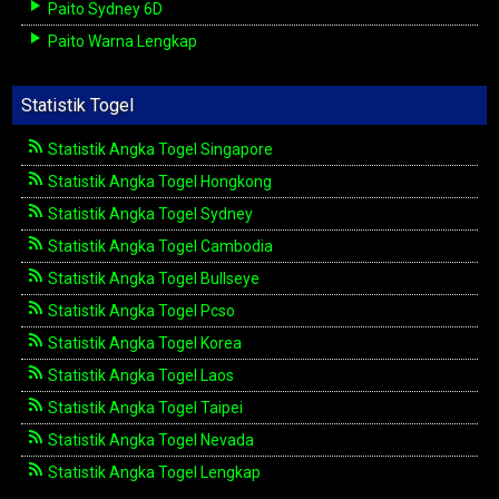
Paito Sydney 6D
Paito Warna Lengkap
Statistik Togel
Statistik Angka Togel Singapore
Statistik Angka Togel Hongkong
Statistik Angka Togel Sydney
Statistik Angka Togel Cambodia
Statistik Angka Togel Bullseye
Statistik Angka Togel Pcso
Statistik Angka Togel Korea
Statistik Angka Togel Laos
Statistik Angka Togel Taipei
Statistik Angka Togel Nevada
Statistik Angka Togel Lengkap