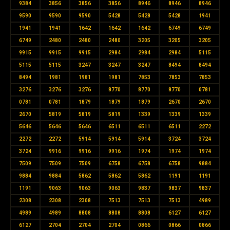
9384
3856
3856
3856
8946
8946
8946
9590
9590
9590
5428
5428
5428
1941
1941
1941
1642
1642
1642
6749
6749
6749
2480
2480
2480
3205
3205
3205
9915
9915
9915
2984
2984
2984
5115
5115
5115
3247
3247
3247
8494
8494
8494
1981
1981
1981
7853
7853
7853
3276
3276
3276
8770
8770
8770
0781
0781
0781
1879
1879
1879
2670
2670
2670
5819
5819
5819
1339
1339
1339
5646
5646
5646
6511
6511
6511
2272
2272
2272
5914
5914
5914
3724
3724
3724
9916
9916
9916
1974
1974
1974
7509
7509
7509
6758
6758
6758
9884
9884
9884
5862
5862
5862
1191
1191
1191
9063
9063
9063
9837
9837
9837
2308
2308
2308
7513
7513
7513
4989
4989
4989
8808
8808
8808
6127
6127
6127
2704
2704
2704
0866
0866
0866