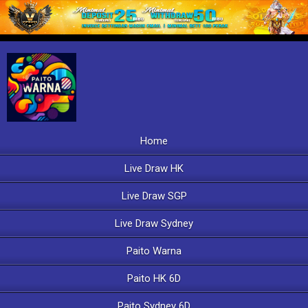
Home
Live Draw HK
Live Draw SGP
Live Draw Sydney
Paito Warna
Paito HK 6D
Paito Sydney 6D