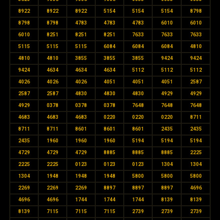
8922
8922
8922
5154
5154
5154
8798
8798
8798
4783
4783
4783
6010
6010
6010
8251
8251
8251
7633
7633
7633
5115
5115
5115
6084
6084
6084
4810
4810
4810
3855
3855
3855
9424
9424
9424
4634
4634
4634
5112
5112
5112
4026
4026
4026
4051
4051
4051
2587
2587
2587
4830
4830
4830
4929
4929
4929
0378
0378
0378
7648
7648
7648
4683
4683
4683
0220
0220
0220
8711
8711
8711
8601
8601
8601
2435
2435
2435
1960
1960
1960
5194
5194
5194
4729
4729
4729
8885
8885
8885
2225
2225
2225
0123
0123
0123
1304
1304
1304
1948
1948
1948
5800
5800
5800
2269
2269
2269
8897
8897
8897
4696
4696
4696
1744
1744
1744
8139
8139
8139
7115
7115
7115
2739
2739
2739