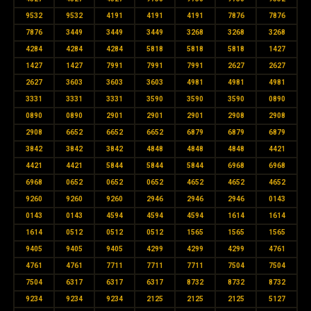
9532
9532
4191
4191
4191
7876
7876
7876
3449
3449
3449
3268
3268
3268
4284
4284
4284
5818
5818
5818
1427
1427
1427
7991
7991
7991
2627
2627
2627
3603
3603
3603
4981
4981
4981
3331
3331
3331
3590
3590
3590
0890
0890
0890
2901
2901
2901
2908
2908
2908
6652
6652
6652
6879
6879
6879
3842
3842
3842
4848
4848
4848
4421
4421
4421
5844
5844
5844
6968
6968
6968
0652
0652
0652
4652
4652
4652
9260
9260
9260
2946
2946
2946
0143
0143
0143
4594
4594
4594
1614
1614
1614
0512
0512
0512
1565
1565
1565
9405
9405
9405
4299
4299
4299
4761
4761
4761
7711
7711
7711
7504
7504
7504
6317
6317
6317
8732
8732
8732
9234
9234
9234
2125
2125
2125
5127