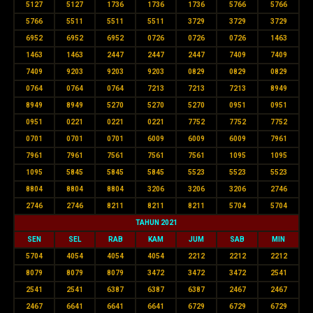
5127
5127
1736
1736
1736
5766
5766
5766
5511
5511
5511
3729
3729
3729
6952
6952
6952
0726
0726
0726
1463
1463
1463
2447
2447
2447
7409
7409
7409
9203
9203
9203
0829
0829
0829
0764
0764
0764
7213
7213
7213
8949
8949
8949
5270
5270
5270
0951
0951
0951
0221
0221
0221
7752
7752
7752
0701
0701
0701
6009
6009
6009
7961
7961
7961
7561
7561
7561
1095
1095
1095
5845
5845
5845
5523
5523
5523
8804
8804
8804
3206
3206
3206
2746
2746
2746
8211
8211
8211
5704
5704
TAHUN 2021
SEN
SEL
RAB
KAM
JUM
SAB
MIN
5704
4054
4054
4054
2212
2212
2212
8079
8079
8079
3472
3472
3472
2541
2541
2541
6387
6387
6387
2467
2467
2467
6641
6641
6641
6729
6729
6729