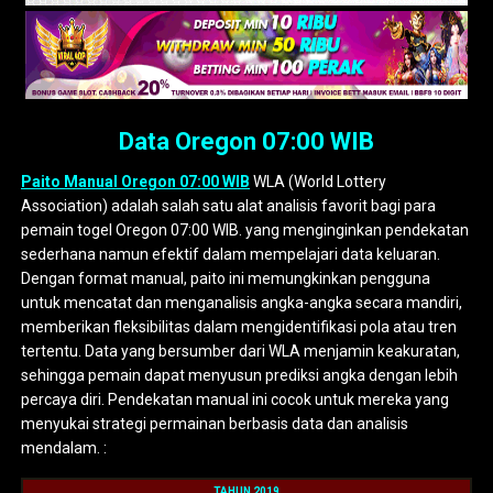
Data Oregon 07:00 WIB
Paito Manual Oregon 07:00 WIB
WLA (World Lottery
Association) adalah salah satu alat analisis favorit bagi para
pemain togel Oregon 07:00 WIB. yang menginginkan pendekatan
sederhana namun efektif dalam mempelajari data keluaran.
Dengan format manual, paito ini memungkinkan pengguna
untuk mencatat dan menganalisis angka-angka secara mandiri,
memberikan fleksibilitas dalam mengidentifikasi pola atau tren
tertentu. Data yang bersumber dari WLA menjamin keakuratan,
sehingga pemain dapat menyusun prediksi angka dengan lebih
percaya diri. Pendekatan manual ini cocok untuk mereka yang
menyukai strategi permainan berbasis data dan analisis
mendalam. :
TAHUN 2019