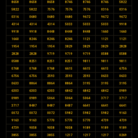
8658
8658
8658
8746
8746
8746
5822
5822
5822
7576
7576
7576
0316
0316
0316
0680
0680
0680
9672
9672
9672
4314
4314
4314
5033
5033
5033
9918
9918
9918
8448
8448
8448
1660
1660
1660
8246
8246
8246
1121
1121
1121
1954
1954
1954
3829
3829
3829
2828
2828
2828
9719
9719
9719
0588
0588
0588
8251
8251
8251
9811
9811
9811
0768
0768
0768
6615
6615
6615
6756
6756
6756
2593
2593
2593
0633
0633
0633
8864
8864
8864
3195
3195
3195
6303
6303
6303
6842
6842
6842
0989
0989
0989
5064
5064
5064
3717
3717
3717
8487
8487
8487
6641
6641
6641
0072
0072
0072
5982
5982
5982
9163
9163
9163
5770
5770
5770
4739
4739
4739
9058
9058
9058
9189
9189
9189
3855
3855
3855
1217
1217
1217
0269