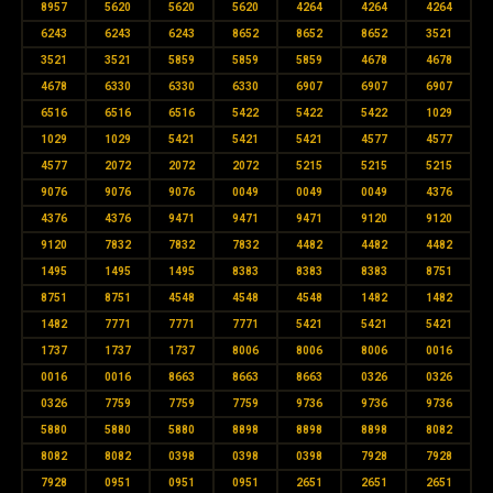
8957
5620
5620
5620
4264
4264
4264
6243
6243
6243
8652
8652
8652
3521
3521
3521
5859
5859
5859
4678
4678
4678
6330
6330
6330
6907
6907
6907
6516
6516
6516
5422
5422
5422
1029
1029
1029
5421
5421
5421
4577
4577
4577
2072
2072
2072
5215
5215
5215
9076
9076
9076
0049
0049
0049
4376
4376
4376
9471
9471
9471
9120
9120
9120
7832
7832
7832
4482
4482
4482
1495
1495
1495
8383
8383
8383
8751
8751
8751
4548
4548
4548
1482
1482
1482
7771
7771
7771
5421
5421
5421
1737
1737
1737
8006
8006
8006
0016
0016
0016
8663
8663
8663
0326
0326
0326
7759
7759
7759
9736
9736
9736
5880
5880
5880
8898
8898
8898
8082
8082
8082
0398
0398
0398
7928
7928
7928
0951
0951
0951
2651
2651
2651