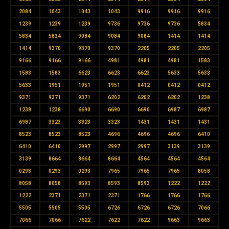
2084
1043
1043
1043
9916
9916
9916
1239
1239
1239
9736
9736
9736
5834
5834
5834
9084
9084
9084
1414
1414
1414
9370
9370
9370
2205
2205
2205
9166
9166
9166
4981
4981
4981
1583
1583
1583
6623
6623
6623
5633
5633
5633
1951
1951
1951
0412
0412
0412
9371
9371
9371
6202
6202
6202
1238
1238
1238
6690
6690
6690
6987
6987
6987
3323
3323
3323
1431
1431
1431
8523
8523
8523
4696
4696
4696
6410
6410
6410
2997
2997
2997
3139
3139
3139
8664
8664
8664
4564
4564
4564
0293
0293
0293
7965
7965
7965
8058
8058
8058
8593
8593
8593
1222
1222
1222
2371
2371
2371
1766
1766
1766
5505
5505
5505
6726
6726
6726
7066
7066
7066
7622
7622
7622
9663
9663