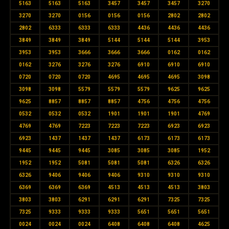
5163
5163
5163
3457
3457
3457
3270
3270
3270
0156
0156
0156
2802
2802
2802
6333
6333
6333
4436
4436
4436
3849
3849
3849
5144
5144
5144
3953
3953
3953
3666
3666
3666
0162
0162
0162
3276
3276
3276
6910
6910
6910
0720
0720
0720
4695
4695
4695
3098
3098
3098
5579
5579
5579
9625
9625
9625
8857
8857
8857
4756
4756
4756
0532
0532
0532
1901
1901
1901
4769
4769
4769
7223
7223
7223
6923
6923
6923
1437
1437
1437
6173
6173
6173
9445
9445
9445
3085
3085
3085
1952
1952
1952
5081
5081
5081
6326
6326
6326
9406
9406
9406
9310
9310
9310
6369
6369
6369
4513
4513
4513
3803
3803
3803
6291
6291
6291
7325
7325
7325
9333
9333
9333
5651
5651
5651
0024
0024
0024
6408
6408
6408
4625