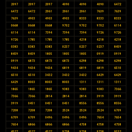
2097
2097
2097
4090
4090
4090
6472
6472
6472
2061
2061
2061
7639
7639
7639
4903
4903
4903
8333
8333
8333
0668
0668
0668
9702
9702
9702
6114
6114
6114
7394
7394
7394
9726
9726
9726
1785
1785
1785
4218
4218
4218
0383
0383
0383
0237
0237
0237
8459
8459
8459
1805
1805
1805
0919
0919
0919
6873
6873
6873
6298
6298
6298
9434
9434
9434
6819
6819
6819
6510
6510
6510
3432
3432
3432
6429
6429
6429
8003
8003
8003
1311
1311
1311
1865
1865
1865
9383
9383
9383
7366
7366
7366
2814
2814
2814
3919
3919
3919
0451
0451
0451
8556
8556
8556
7208
7208
7208
2524
2524
2524
6709
6709
6709
0496
0496
0496
7654
7654
7654
6866
6866
6866
4758
4758
4758
4527
4527
4527
9738
9738
9738
9532