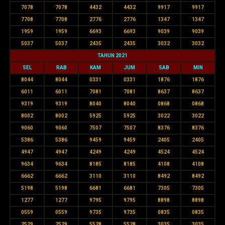
7078
7078
4432
4432
9917
9917
7708
7708
2776
2776
1347
1347
1959
1959
6693
6693
9039
9039
5037
5037
2435
2435
3032
3032
TAHUN 2021
SEL
RAB
KAM
JUM
SAB
MIN
8044
8044
0331
0331
1876
1876
6011
6011
7081
7081
8637
8637
9319
9319
8040
8040
0868
0868
8002
8002
5925
5925
3022
3022
9060
9060
7507
7507
8376
8376
5386
5386
9459
9459
2405
2405
4947
4947
4249
4249
4524
4524
9634
9634
8185
8185
4108
4108
6662
6662
3110
3110
8492
8492
5198
5198
6681
6681
7305
7305
1277
1277
9795
9795
8898
8898
0559
0559
9735
9735
0835
0835
2529
2529
5528
5528
3035
3035