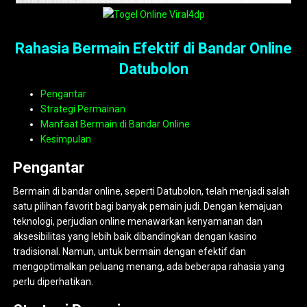
Rahasia Bermain Efektif di Bandar Online
Datubolon
Pengantar
Strategi Permainan
Manfaat Bermain di Bandar Online
Kesimpulan
Pengantar
Bermain di bandar online, seperti Datubolon, telah menjadi salah
satu pilihan favorit bagi banyak pemain judi. Dengan kemajuan
teknologi, perjudian online menawarkan kenyamanan dan
aksesibilitas yang lebih baik dibandingkan dengan kasino
tradisional. Namun, untuk bermain dengan efektif dan
mengoptimalkan peluang menang, ada beberapa rahasia yang
perlu diperhatikan.