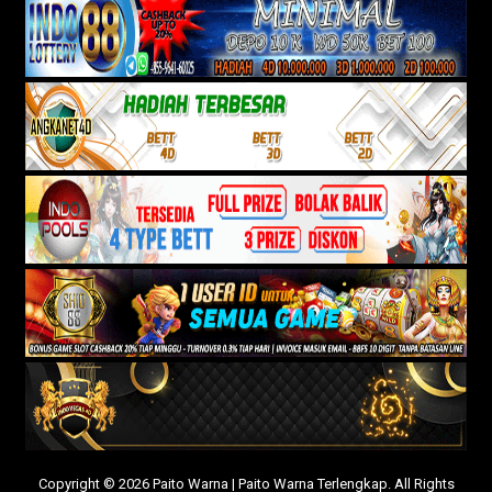
Copyright © 2026 Paito Warna | Paito Warna Terlengkap. All Rights