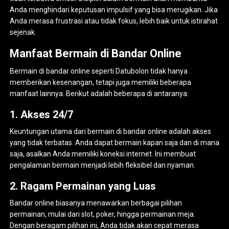
Anda menghindari keputusan impulsif yang bisa merugikan. Jika
Anda merasa frustrasi atau tidak fokus, lebih baik untuk istirahat
sejenak.
Manfaat Bermain di Bandar Online
Bermain di bandar online seperti Datubolon tidak hanya
memberikan kesenangan, tetapi juga memiliki beberapa
manfaat lainnya. Berikut adalah beberapa di antaranya:
1. Akses 24/7
Keuntungan utama dari bermain di bandar online adalah akses
yang tidak terbatas. Anda dapat bermain kapan saja dan di mana
saja, asalkan Anda memiliki koneksi internet. Ini membuat
pengalaman bermain menjadi lebih fleksibel dan nyaman.
2. Ragam Permainan yang Luas
Bandar online biasanya menawarkan berbagai pilihan
permainan, mulai dari slot, poker, hingga permainan meja.
Dengan beragam pilihan ini, Anda tidak akan cepat merasa