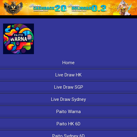
Home
Live Draw HK
Live Draw SGP
Live Draw Sydney
Paito Warna
Paito HK 6D
Paito Sydney 6D