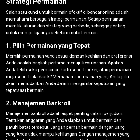
Strategi Permainan
Salah satu kunci untuk bermain efektif di bandar online adalah
memahami berbagai strategi permainan. Setiap permainan
memiliki aturan dan strategi yang berbeda, sehingga penting
untuk mempelajarinya sebelum mulai bermain.
1. Pilih Permainan yang Tepat
Memilih permainan yang sesuai dengan keahlian dan preferensi
Anda adalah langkah pertama menuju kesuksesan. Apakah
Anda lebih suka permainan kartu seperti poker, atau permainan
meja seperti blackjack? Memahami permainan yang Anda pilih
akan memudahkan Anda dalam mengambil keputusan yang
tepat saat bermain.
2. Manajemen Bankroll
Manajemen bankroll adalah aspek penting dalam perjudian.
Tentukan anggaran yang Anda siapkan untuk bermain dan
patuhi batas tersebut. Jangan pernah bermain dengan uang
yang Anda tidak mampu kehilangan. Dengan manajemen yang