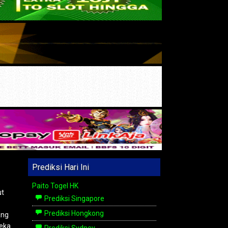
Prediksi Hari Ini
Paito Togel HK
ut
Prediksi Singapore
Prediksi Hongkong
ang
reka
Prediksi Sydney