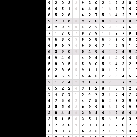
9
2
0
2
2
9
2
0
2
2
9
2
0
6
4
5
1
6
6
4
5
1
6
8
7
4
8
5
2
8
1
4
2
7
5
3
4
2
7
9
7
0
8
8
9
7
0
8
8
9
7
0
4
2
3
5
8
4
2
3
5
8
5
7
6
7
1
7
0
7
9
7
9
1
1
9
7
9
9
6
8
6
5
9
6
8
6
5
9
6
8
6
9
6
7
4
6
9
6
7
4
9
8
1
6
3
9
0
9
0
4
9
4
4
0
4
9
4
9
4
6
1
4
9
4
6
1
4
9
4
5
8
0
5
5
5
8
0
5
5
4
3
2
6
2
8
6
5
9
1
1
0
1
9
1
1
5
4
5
2
7
5
4
5
2
7
5
4
5
3
1
7
4
2
3
1
7
4
2
0
7
2
6
5
2
2
4
3
1
2
8
1
3
1
2
5
4
7
3
1
5
4
7
3
1
5
4
7
4
7
5
6
2
4
7
5
6
2
3
3
9
3
5
5
6
2
6
9
9
8
8
6
9
9
3
8
4
4
8
3
8
4
4
8
3
8
4
3
5
1
5
6
3
5
1
5
6
8
6
3
7
7
9
0
9
2
0
7
3
1
2
0
7
6
9
3
7
1
6
9
3
7
1
6
9
3