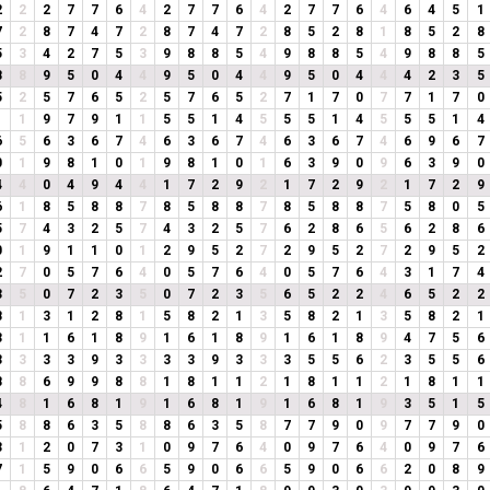
2
2
2
7
7
6
4
2
7
7
6
4
2
7
7
6
4
6
4
5
1
7
2
8
7
4
7
2
8
7
4
7
2
8
5
2
8
1
8
5
2
8
5
3
4
2
7
5
3
9
8
8
5
4
9
8
8
5
4
9
8
8
5
8
8
9
5
0
4
4
9
5
0
4
4
9
5
0
4
4
4
2
3
5
5
2
5
7
6
5
2
5
7
6
5
2
7
1
7
0
7
7
1
7
0
1
1
9
7
9
1
1
5
5
1
4
5
5
5
1
4
5
5
5
1
4
6
5
6
3
6
7
4
6
3
6
7
4
6
3
6
7
4
6
9
6
7
0
1
9
8
1
0
1
9
8
1
0
1
6
3
9
0
9
6
3
9
0
4
4
0
4
9
4
4
1
7
2
9
2
1
7
2
9
2
1
7
2
9
6
1
8
5
8
8
7
8
5
8
8
7
8
5
8
8
7
5
8
0
5
5
7
4
3
2
5
7
4
3
2
5
7
6
2
8
6
5
6
2
8
6
0
1
9
1
1
0
1
2
9
5
2
7
2
9
5
2
7
2
9
5
2
2
7
0
5
7
6
4
0
5
7
6
4
0
5
7
6
4
3
1
7
4
3
5
0
7
2
3
5
0
7
2
3
5
6
5
2
2
4
6
5
2
2
8
1
3
1
2
8
1
5
8
2
1
3
5
8
2
1
3
5
8
2
1
3
1
1
6
1
8
9
1
6
1
8
9
1
6
1
8
9
4
7
5
6
3
3
3
3
9
3
3
3
3
9
3
3
3
5
5
6
2
3
5
5
6
8
8
6
9
9
8
8
1
8
1
1
2
1
8
1
1
2
1
8
1
1
4
8
1
6
8
1
9
1
6
8
1
9
1
6
8
1
9
3
5
1
5
5
8
8
6
3
5
8
8
6
3
5
8
7
7
9
0
9
7
7
9
0
3
1
2
0
7
3
1
0
9
7
6
4
0
9
7
6
4
0
9
7
6
7
1
5
9
0
6
6
5
9
0
6
6
5
9
0
6
6
2
0
8
9