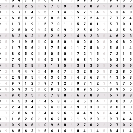
1
8
6
4
7
1
8
6
4
7
1
8
9
9
3
0
3
9
9
3
0
2
4
8
6
2
2
4
9
7
0
9
9
9
7
0
9
9
9
7
0
9
8
7
5
7
1
4
5
5
7
1
4
5
5
7
1
4
5
5
3
4
8
6
5
6
8
8
6
5
6
8
8
6
5
7
7
2
4
6
7
7
2
4
9
1
1
7
1
9
1
5
7
0
1
1
5
7
0
1
1
5
7
0
1
1
5
2
5
0
9
9
2
5
0
9
9
2
5
0
9
9
4
3
5
6
2
8
8
2
6
2
8
8
2
6
2
8
4
6
2
3
5
4
6
2
3
5
5
9
1
9
5
5
0
0
8
0
8
0
0
8
0
8
0
0
8
0
4
2
1
7
5
6
2
1
7
5
6
2
1
7
5
6
2
5
8
1
4
0
5
8
0
5
0
5
8
0
5
0
5
7
2
1
5
6
7
2
1
5
7
8
7
9
1
7
8
6
3
1
9
1
6
3
1
9
1
6
3
1
9
0
5
3
1
3
5
8
3
1
3
5
8
3
1
3
5
8
0
6
5
9
7
2
4
9
4
7
2
4
9
4
7
2
3
2
8
0
8
3
2
8
0
5
4
2
8
8
5
4
4
3
6
3
9
4
3
6
3
9
4
3
6
3
4
4
9
7
1
2
3
9
7
1
2
3
9
7
1
2
3
4
5
7
6
5
8
6
9
3
5
8
6
9
3
5
8
8
9
5
5
1
8
9
5
5
5
8
9
0
3
5
8
6
7
8
8
7
6
7
8
8
7
6
7
8
8
3
7
4
5
3
4
7
4
5
3
4
7
4
5
3
4
7
8
0
3
3
4
4
2
4
0
4
4
2
4
0
4
4
9
0
3
0
3
9
0
3
0
1
7
7
8
6
1
7
4
4
9
6
6
4
4
9
6
6
4
4
9
6
8
7
1
6
2
0
2
1
6
2
0
2
1
6
2
0
2
9
7
4
4
8
5
0
9
6
8
5
0
9
6
8
5
2
7
0
2
2
2
7
0
2
3
9
6
5
6
3
9
8
4
1
4
5
8
4
1
4
5
8
4
1
4