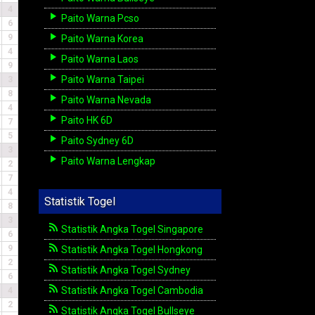
4
Paito Warna Pcso
6
9
Paito Warna Korea
4
Paito Warna Laos
9
Paito Warna Taipei
3
8
Paito Warna Nevada
4
Paito HK 6D
7
5
Paito Sydney 6D
3
Paito Warna Lengkap
2
7
4
Statistik Togel
8
3
Statistik Angka Togel Singapore
6
9
Statistik Angka Togel Hongkong
2
Statistik Angka Togel Sydney
6
Statistik Angka Togel Cambodia
4
2
Statistik Angka Togel Bullseye