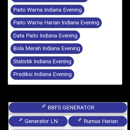
Paito Warna Indiana Evening
Paito Warna Harian Indiana Evening
Data Paito Indiana Evening
Bola Merah Indiana Evening
Statistik Indiana Evening
Prediksi Indiana Evening
BBFS GENERATOR
Generator LN
Rumus Harian