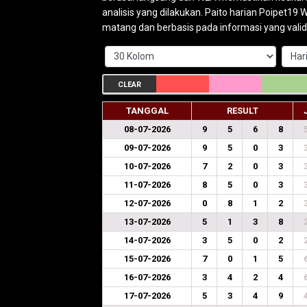
analisis yang dilakukan. Paito harian Poipet
matang dan berbasis pada informasi yang valid.
CLEAR
TANGGAL
RESULT
08-07-2026
9
5
6
8
09-07-2026
9
5
0
3
10-07-2026
7
2
0
3
11-07-2026
8
5
0
3
12-07-2026
0
8
1
2
13-07-2026
5
1
3
8
14-07-2026
3
5
0
2
15-07-2026
7
0
1
5
16-07-2026
3
4
2
4
17-07-2026
5
3
4
9