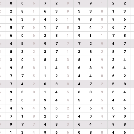
2
0
6
6
7
2
9
1
9
1
2
2
2
2
8
1
6
3
9
5
3
8
1
3
1
6
3
9
4
6
1
9
8
8
9
6
7
8
7
6
1
7
8
3
4
7
6
7
5
6
0
6
2
8
1
9
1
1
7
8
6
4
5
9
9
7
7
7
2
9
4
7
5
8
3
2
3
7
1
3
8
2
8
7
5
3
0
3
8
4
3
8
1
9
3
4
6
9
8
8
1
4
5
6
3
9
6
4
6
7
7
5
1
2
3
4
4
8
6
2
3
7
4
2
0
8
8
4
7
2
5
8
6
9
8
8
1
4
5
6
3
9
6
4
4
2
6
8
9
4
4
5
9
5
4
4
5
4
9
4
5
6
2
7
6
4
0
6
9
7
1
8
2
0
2
4
0
4
7
0
0
9
7
7
4
8
3
6
4
1
9
8
5
1
3
4
9
6
6
0
8
8
4
6