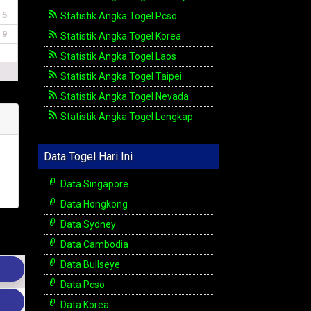
5
Statistik Angka Togel Pcso
9
Statistik Angka Togel Korea
Statistik Angka Togel Laos
Statistik Angka Togel Taipei
Statistik Angka Togel Nevada
Statistik Angka Togel Lengkap
Data Togel Hari Ini
Data Singapore
Data Hongkong
Data Sydney
Data Cambodia
Data Bullseye
Data Pcso
Data Korea