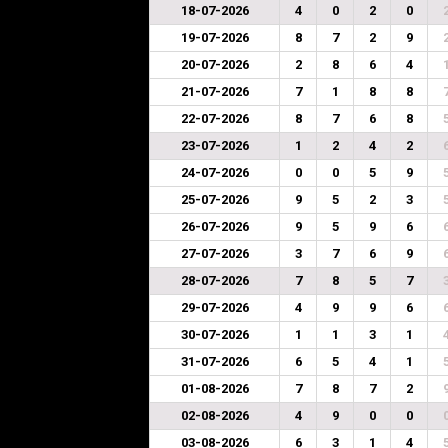
18-07-2026
4
0
2
0
19-07-2026
8
7
2
9
20-07-2026
2
8
6
4
21-07-2026
7
1
8
8
22-07-2026
8
7
6
8
23-07-2026
1
2
4
2
24-07-2026
0
0
5
9
25-07-2026
9
5
2
3
26-07-2026
9
5
9
6
27-07-2026
3
7
6
9
28-07-2026
7
8
5
7
29-07-2026
4
9
9
6
30-07-2026
1
1
3
1
31-07-2026
6
5
4
1
01-08-2026
7
8
7
2
02-08-2026
4
9
0
0
03-08-2026
6
3
1
4