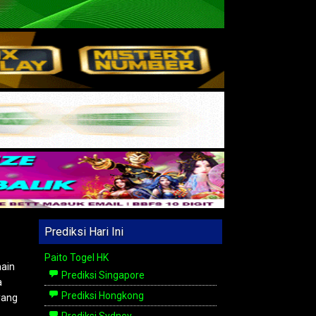
Prediksi Hari Ini
Paito Togel HK
main
Prediksi Singapore
a
Prediksi Hongkong
yang
Prediksi Sydney