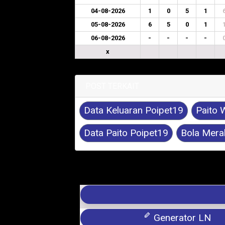
04-08-2026
1
0
5
1
05-08-2026
6
5
0
1
06-08-2026
-
-
-
-
x
POST TERKAIT
Data Keluaran Poipet19
Paito 
Data Paito Poipet19
Bola Mera
Generator LN