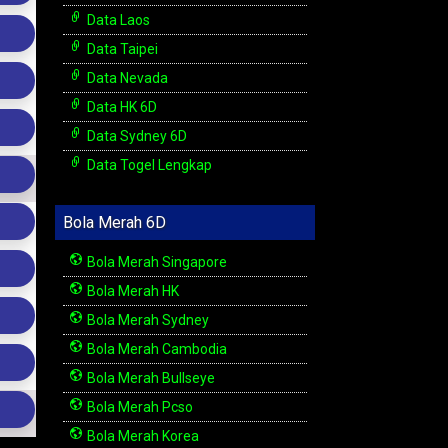
Data Laos
Data Taipei
Data Nevada
Data HK 6D
Data Sydney 6D
Data Togel Lengkap
Bola Merah 6D
Bola Merah Singapore
Bola Merah HK
Bola Merah Sydney
Bola Merah Cambodia
Bola Merah Bullseye
Bola Merah Pcso
Bola Merah Korea