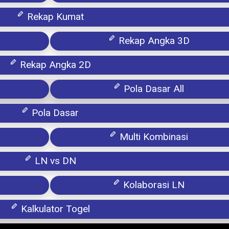
Rekap Kumat
Rekap Angka 3D
Rekap Angka 2D
Pola Dasar All
Pola Dasar
Multi Kombinasi
LN vs DN
Kolaborasi LN
Kalkulator Togel