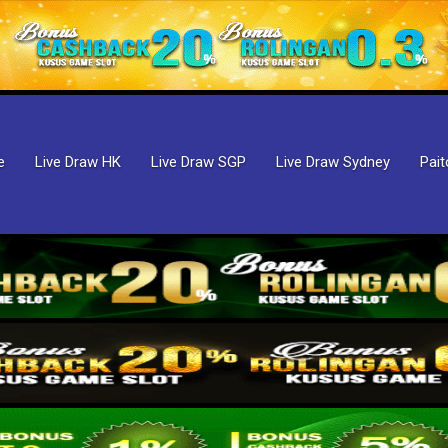
e
Live Draw HK
Live Draw SGP
Live Draw Sydney
Pai