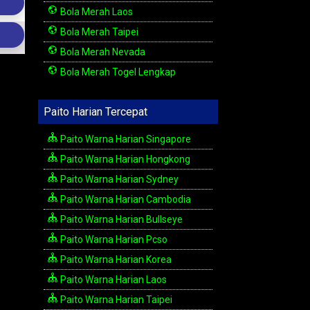
Bola Merah Laos
Bola Merah Taipei
Bola Merah Nevada
Bola Merah Togel Lengkap
Paito Harian Tercepat
Paito Warna Harian Singapore
Paito Warna Harian Hongkong
Paito Warna Harian Sydney
Paito Warna Harian Cambodia
Paito Warna Harian Bullseye
Paito Warna Harian Pcso
Paito Warna Harian Korea
Paito Warna Harian Laos
Paito Warna Harian Taipei