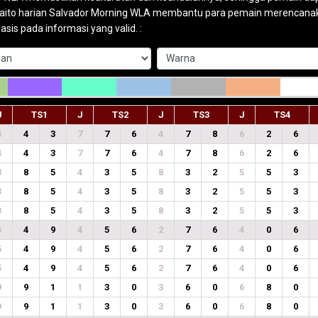
. Paito harian Salvador Morning WLA membantu para pemain merencana
sis pada informasi yang valid. :
J
TS1
J
TS2
J
TS3
J
TS4
4
4
3
7
7
6
4
7
8
6
2
6
4
4
3
7
7
6
4
7
8
6
2
6
3
8
5
4
3
5
8
3
2
5
5
3
3
8
5
4
3
5
8
3
2
5
5
3
3
8
5
4
3
5
8
3
2
5
5
3
5
4
9
4
5
6
2
7
6
4
0
6
5
4
9
4
5
6
2
7
6
4
0
6
5
4
9
4
5
6
2
7
6
4
0
6
9
9
1
1
3
0
3
6
0
6
8
0
9
9
1
1
3
0
3
6
0
6
8
0