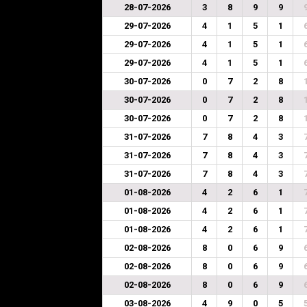
28-07-2026
3
8
9
9
29-07-2026
4
1
5
1
29-07-2026
4
1
5
1
29-07-2026
4
1
5
1
30-07-2026
0
7
2
8
30-07-2026
0
7
2
8
30-07-2026
0
7
2
8
31-07-2026
7
8
4
3
31-07-2026
7
8
4
3
31-07-2026
7
8
4
3
01-08-2026
4
2
6
1
01-08-2026
4
2
6
1
01-08-2026
4
2
6
1
02-08-2026
8
0
6
9
02-08-2026
8
0
6
9
02-08-2026
8
0
6
9
03-08-2026
4
9
0
5