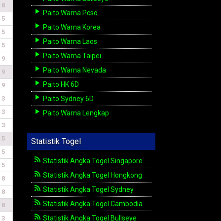
8
Paito Warna Pcso
5
Paito Warna Korea
5
Paito Warna Laos
5
Paito Warna Taipei
9
Paito Warna Nevada
9
Paito HK 6D
9
3
Paito Sydney 6D
3
Paito Warna Lengkap
3
5
Statistik Togel
5
Statistik Angka Togel Singapore
5
Statistik Angka Togel Hongkong
8
Statistik Angka Togel Sydney
8
Statistik Angka Togel Cambodia
8
Statistik Angka Togel Bullseye
3