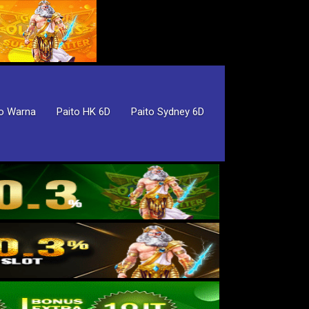
to Warna
Paito HK 6D
Paito Sydney 6D