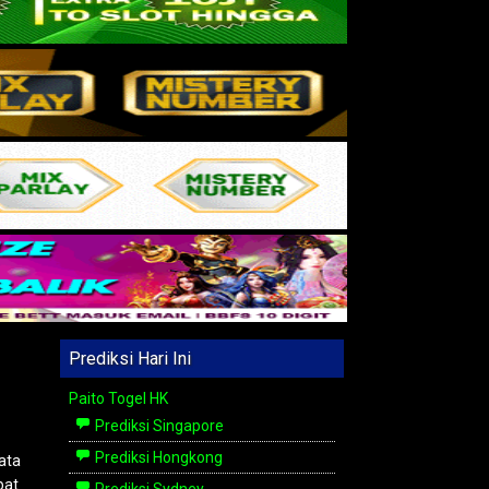
Prediksi Hari Ini
Paito Togel HK
Prediksi Singapore
Prediksi Hongkong
ata
pat
Prediksi Sydney