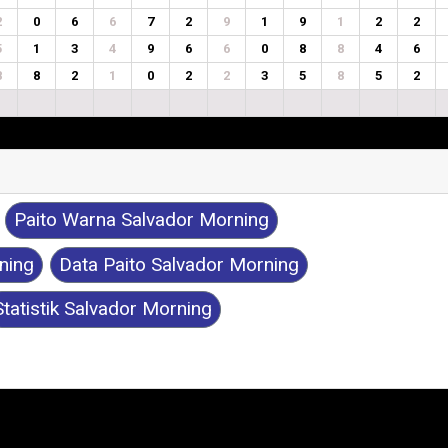
2
0
6
6
7
2
9
1
9
1
2
2
5
1
3
4
9
6
6
0
8
8
4
6
8
8
2
1
0
2
2
3
5
8
5
2
Paito Warna Salvador Morning
ning
Data Paito Salvador Morning
Statistik Salvador Morning