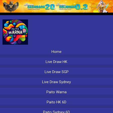
Home
Live Draw HK
Live Draw SGP
Live Draw Sydney
Paito Warna
Paito HK 6D
Paito Sydney 6D