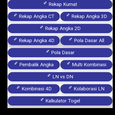
Rekap Kumat
Rekap Angka CT
Rekap Angka 3D
Rekap Angka 2D
Rekap Angka 4D
Pola Dasar All
Pola Dasar
Pembalik Angka
Multi Kombinasi
LN vs DN
Kombinasi 4D
Kolaborasi LN
Kalkulator Togel