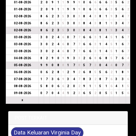
01-08-2026
2
0
9
1
1
9
9
9
0
6
6
6
6
3
5
6
2
01-08-2026
2
0
9
1
1
9
9
9
0
6
6
6
6
3
5
6
2
02-08-2026
8
6
2
3
5
3
0
3
8
4
3
8
1
9
3
4
7
02-08-2026
8
6
2
3
5
3
0
3
8
4
3
8
1
9
3
4
7
02-08-2026
8
6
2
3
5
3
0
3
8
4
3
8
1
9
3
4
7
03-08-2026
3
0
2
4
6
0
7
7
6
6
3
1
4
5
1
6
7
03-08-2026
3
0
2
4
6
0
7
7
6
6
3
1
4
5
1
6
7
03-08-2026
3
0
2
4
6
0
7
7
6
6
3
1
4
5
1
6
7
04-08-2026
8
2
9
0
9
9
3
3
2
6
8
6
8
5
7
6
4
05-08-2026
9
9
0
8
8
1
7
8
5
7
3
0
4
4
0
7
7
06-08-2026
0
6
2
8
1
2
9
2
6
8
5
5
6
2
1
8
9
07-08-2026
1
7
3
6
9
3
4
7
8
3
2
8
7
6
3
3
6
08-08-2026
5
8
0
6
6
2
0
2
9
1
1
5
1
6
4
1
5
09-08-2026
0
7
0
4
4
1
2
3
6
5
2
0
5
5
1
5
6
x
POST TERKAIT
Data Keluaran Virginia Day