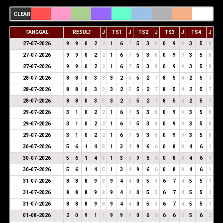
CLEAR
TANGGAL
RESULT
J
TS1
J
TS2
J
TS3
J
TS4
J
27-07-2026
9
9
0
2
2
1
6
7
5
3
8
0
9
9
3
5
8
27-07-2026
9
9
0
2
2
1
6
7
5
3
8
0
9
9
3
5
8
27-07-2026
9
9
0
2
2
1
6
7
5
3
8
0
9
9
3
5
8
28-07-2026
8
8
0
3
3
3
2
5
5
2
7
8
5
4
2
5
7
28-07-2026
8
8
0
3
3
3
2
5
5
2
7
8
5
4
2
5
7
28-07-2026
8
8
0
3
3
3
2
5
5
2
7
8
5
4
2
5
7
29-07-2026
3
1
0
2
2
1
6
7
5
3
8
0
9
9
3
5
8
29-07-2026
3
1
0
2
2
1
6
7
5
3
8
0
9
9
3
5
8
29-07-2026
3
1
0
2
2
1
6
7
5
3
8
0
9
9
3
5
8
30-07-2026
5
6
1
4
5
1
3
4
9
6
6
0
8
8
4
6
1
30-07-2026
5
6
1
4
5
1
3
4
9
6
6
0
8
8
4
6
1
30-07-2026
5
6
1
4
5
1
3
4
9
6
6
0
8
8
4
6
1
31-07-2026
8
8
8
9
8
9
4
4
0
5
5
6
7
4
5
5
1
31-07-2026
8
8
8
9
8
9
4
4
0
5
5
6
7
4
5
5
1
31-07-2026
8
8
8
9
8
9
4
4
0
5
5
6
7
4
5
5
1
01-08-2026
2
0
9
1
1
9
9
9
0
6
6
6
6
3
5
6
2