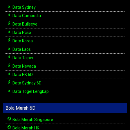
Data Sydney
Data Cambodia
Data Bullseye
Data Pcso
Data Korea
Data Laos
Data Taipei
Data Nevada
Data HK 6D
Data Sydney 6D
Data Togel Lengkap
Bola Merah 6D
Bola Merah Singapore
Bola Merah HK