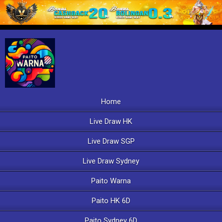
Home
Live Draw HK
Live Draw SGP
Live Draw Sydney
Paito Warna
Paito HK 6D
Paito Sydney 6D