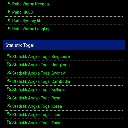
Paito Warna Nevada
Paito HK 6D
Paito Sydney 6D
Paito Warna Lengkap
Statistik Togel
Statistik Angka Togel Singapore
Statistik Angka Togel Hongkong
Statistik Angka Togel Sydney
Statistik Angka Togel Cambodia
Statistik Angka Togel Bullseye
Statistik Angka Togel Pcso
Statistik Angka Togel Korea
Statistik Angka Togel Laos
Statistik Angka Togel Taipei