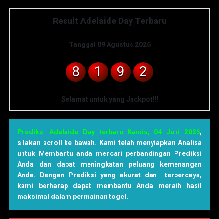
Result Adelaide Day Terbaru
Tanggal 09 Agustus 2026
8
1
9
2
Selamat untuk yang Jackpot!!!
Prediksi Adelaide Day terbaru Kamis, 04 Juni 2026
,
silakan scroll ke bawah. Kami telah menyiapkan Analisa
untuk Membantu anda mencari perbandingan Prediksi
Anda dan dapat meningkatan peluang kemenangan
Anda. Dengan Prediksi yang akurat dan terpercaya,
kami berharap dapat membantu Anda meraih hasil
maksimal dalam permainan togel.