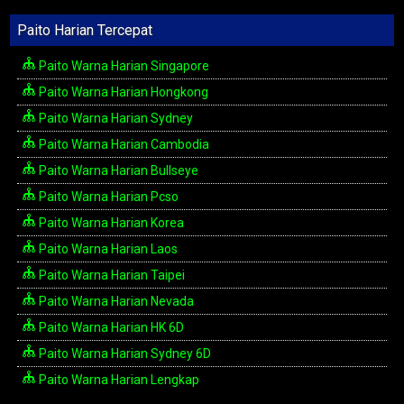
Paito Harian Tercepat
Paito Warna Harian Singapore
Paito Warna Harian Hongkong
Paito Warna Harian Sydney
Paito Warna Harian Cambodia
Paito Warna Harian Bullseye
Paito Warna Harian Pcso
Paito Warna Harian Korea
Paito Warna Harian Laos
Paito Warna Harian Taipei
Paito Warna Harian Nevada
Paito Warna Harian HK 6D
Paito Warna Harian Sydney 6D
Paito Warna Harian Lengkap