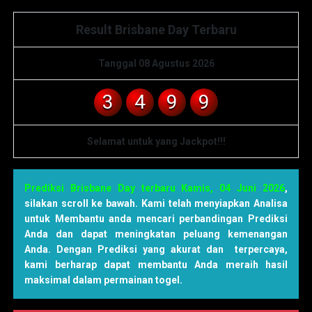
Result Brisbane Day Terbaru
Tanggal 08 Agustus 2026
3
4
9
9
Selamat untuk yang Jackpot!!!
Prediksi Brisbane Day terbaru Kamis, 04 Juni 2026
,
silakan scroll ke bawah. Kami telah menyiapkan Analisa
untuk Membantu anda mencari perbandingan Prediksi
Anda dan dapat meningkatan peluang kemenangan
Anda. Dengan Prediksi yang akurat dan terpercaya,
kami berharap dapat membantu Anda meraih hasil
maksimal dalam permainan togel.