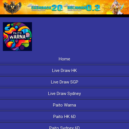
Home
Live Draw HK
Live Draw SGP
Live Draw Sydney
Paito Warna
Paito HK 6D
Paito Sydney 6D