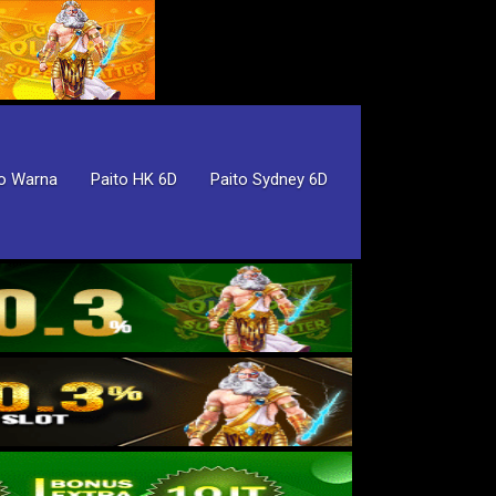
to Warna
Paito HK 6D
Paito Sydney 6D