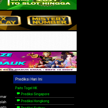
Prediksi Hari Ini
Paito Togel HK
Prediksi Singapore
emar
Prediksi Hongkong
olah
aito
Prediksi Sydney