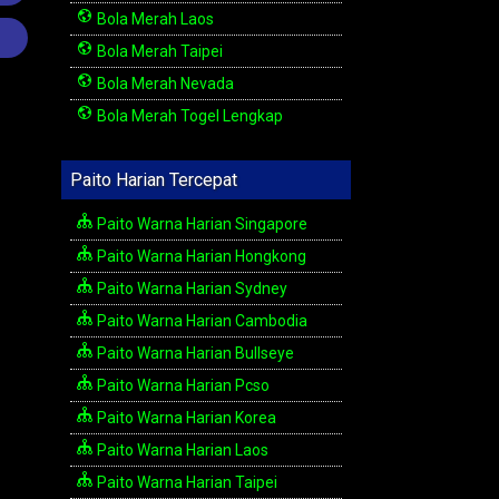
Bola Merah Laos
Bola Merah Taipei
Bola Merah Nevada
Bola Merah Togel Lengkap
Paito Harian Tercepat
Paito Warna Harian Singapore
Paito Warna Harian Hongkong
Paito Warna Harian Sydney
Paito Warna Harian Cambodia
Paito Warna Harian Bullseye
Paito Warna Harian Pcso
Paito Warna Harian Korea
Paito Warna Harian Laos
Paito Warna Harian Taipei