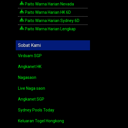
Paito Warna Harian Nevada
Paito Warna Harian HK 6D
Paito Warna Harian Sydney 6D
Paito Warna Harian Lengkap
Sobat Kami
Virdsam SGP
Angkanet HK
Nagasaon
Live Naga saon
Angkanet SGP
Sydney Pools Today
Keluaran Togel Hongkong