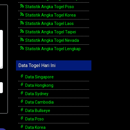
Statistik Angka Togel Pcso
Statistik Angka Togel Korea
Statistik Angka Togel Laos
Statistik Angka Togel Taipei
Statistik Angka Togel Nevada
Statistik Angka Togel Lengkap
Data Togel Hari Ini
Data Singapore
Data Hongkong
Data Sydney
Data Cambodia
Data Bullseye
Data Pcso
Data Korea