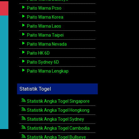
Paito Warna Pcso
Paito Warna Korea
Paito Warna Laos
Paito Warna Taipei
Paito Warna Nevada
Paito HK 6D
Paito Sydney 6D
Paito Warna Lengkap
Statistik Togel
Statistik Angka Togel Singapore
Statistik Angka Togel Hongkong
Statistik Angka Togel Sydney
Statistik Angka Togel Cambodia
Statistik Angka Togel Bullseye