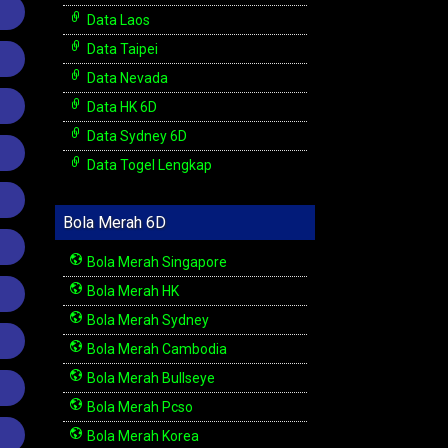
Data Laos
Data Taipei
Data Nevada
Data HK 6D
Data Sydney 6D
Data Togel Lengkap
Bola Merah 6D
Bola Merah Singapore
Bola Merah HK
Bola Merah Sydney
Bola Merah Cambodia
Bola Merah Bullseye
Bola Merah Pcso
Bola Merah Korea