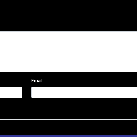
Email