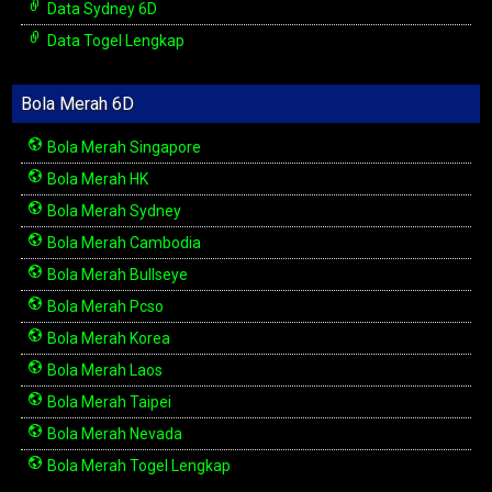
Data Sydney 6D
Data Togel Lengkap
Bola Merah 6D
Bola Merah Singapore
Bola Merah HK
Bola Merah Sydney
Bola Merah Cambodia
Bola Merah Bullseye
Bola Merah Pcso
Bola Merah Korea
Bola Merah Laos
Bola Merah Taipei
Bola Merah Nevada
Bola Merah Togel Lengkap