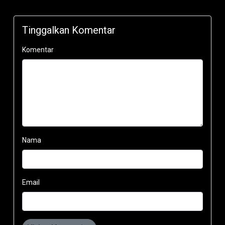
Tinggalkan Komentar
Komentar
Nama
Email