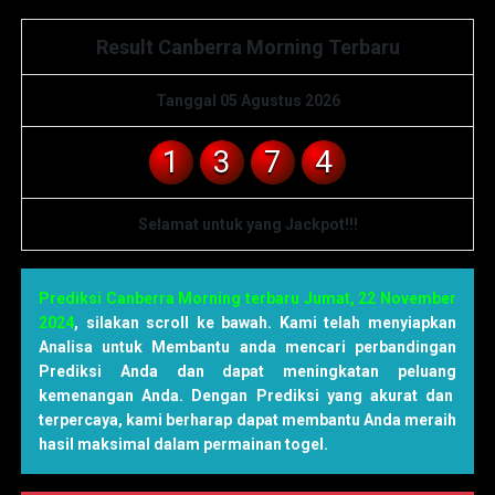
Result Canberra Morning Terbaru
Tanggal 05 Agustus 2026
1
3
7
4
Selamat untuk yang Jackpot!!!
Prediksi Canberra Morning terbaru Jumat, 22 November
2024
, silakan scroll ke bawah. Kami telah menyiapkan
Analisa untuk Membantu anda mencari perbandingan
Prediksi Anda dan dapat meningkatan peluang
kemenangan Anda. Dengan Prediksi yang akurat dan
terpercaya, kami berharap dapat membantu Anda meraih
hasil maksimal dalam permainan togel.