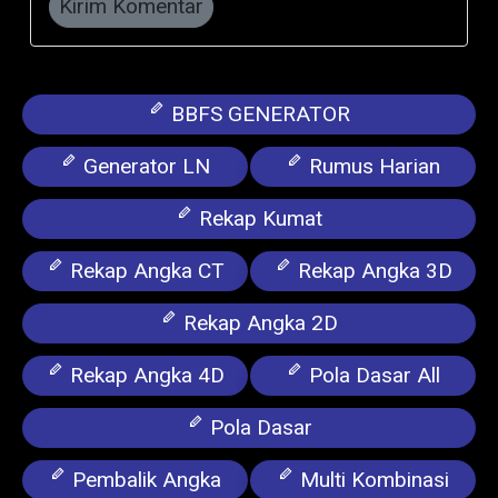
Kirim Komentar
BBFS GENERATOR
Generator LN
Rumus Harian
Rekap Kumat
Rekap Angka CT
Rekap Angka 3D
Rekap Angka 2D
Rekap Angka 4D
Pola Dasar All
Pola Dasar
Pembalik Angka
Multi Kombinasi