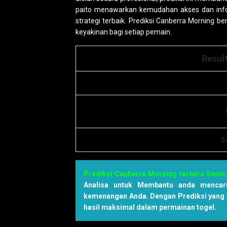
paito menawarkan kemudahan akses dan inf
strategi terbaik. Prediksi Canberra Morning 
keyakinan bagi setiap pemain.
Resul
S
Prediksi Canberra Morning terbaru Senin
Analisa untuk Membantu anda mencari
kemenangan Anda. Dengan Prediksi yang 
hasil maksimal dalam permainan togel.