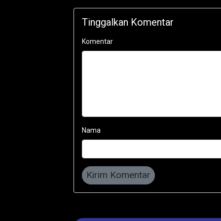
Tinggalkan Komentar
Komentar
Nama
Kirim Komentar