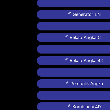
Generator LN
Rekap Angka CT
Rekap Angka 4D
Pembalik Angka
Kombinasi 4D