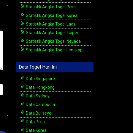
Statistik Angka Togel Pcso
Statistik Angka Togel Korea
Statistik Angka Togel Laos
Statistik Angka Togel Taipei
Statistik Angka Togel Nevada
Statistik Angka Togel Lengkap
Data Togel Hari Ini
Data Singapore
Data Hongkong
Data Sydney
Data Cambodia
Data Bullseye
Data Pcso
Data Korea