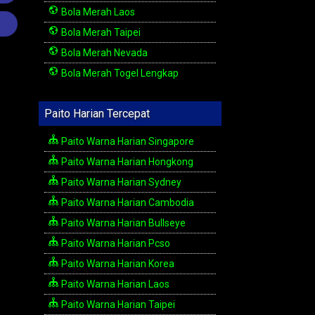
Bola Merah Laos
Bola Merah Taipei
Bola Merah Nevada
Bola Merah Togel Lengkap
Paito Harian Tercepat
Paito Warna Harian Singapore
Paito Warna Harian Hongkong
Paito Warna Harian Sydney
Paito Warna Harian Cambodia
Paito Warna Harian Bullseye
Paito Warna Harian Pcso
Paito Warna Harian Korea
Paito Warna Harian Laos
Paito Warna Harian Taipei