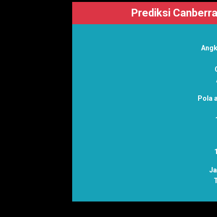
Prediksi Canberr
Angk
Pola 
Ja
T