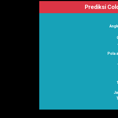
Prediksi Co
Angk
Pola 
Ja
T