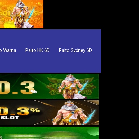
to Warna
Paito HK 6D
Paito Sydney 6D