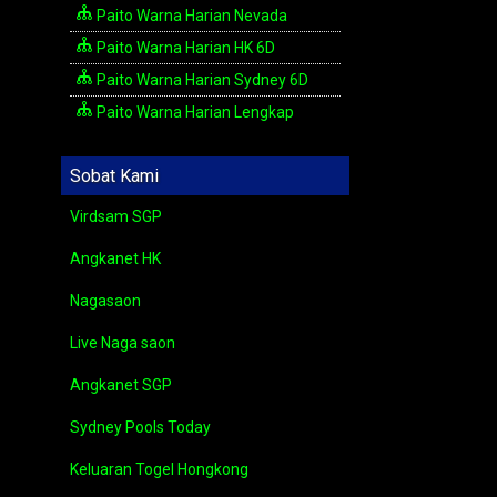
Paito Warna Harian Nevada
Paito Warna Harian HK 6D
Paito Warna Harian Sydney 6D
Paito Warna Harian Lengkap
Sobat Kami
Virdsam SGP
Angkanet HK
Nagasaon
Live Naga saon
Angkanet SGP
Sydney Pools Today
Keluaran Togel Hongkong