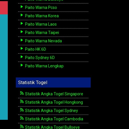
Paito Warna Pcso
Paito Warna Korea
Paito Warna Laos
Paito Warna Taipei
Paito Warna Nevada
Paito HK 6D
Paito Sydney 6D
Paito Warna Lengkap
Statistik Togel
Statistik Angka Togel Singapore
Statistik Angka Togel Hongkong
Statistik Angka Togel Sydney
Statistik Angka Togel Cambodia
Statistik Angka Togel Bullseye