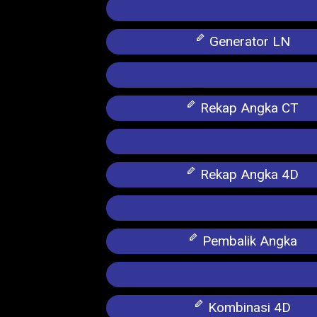
Generator LN
Rekap Angka CT
Rekap Angka 4D
Pembalik Angka
Kombinasi 4D