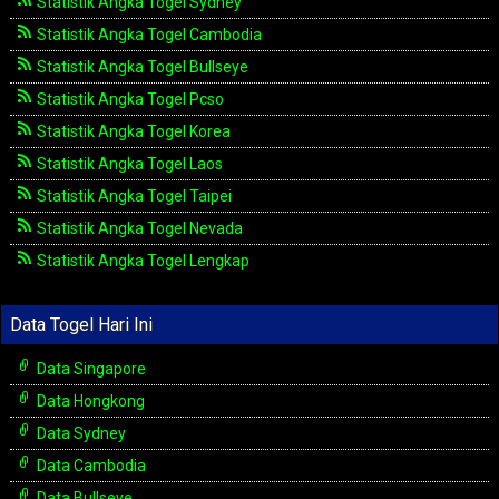
Statistik Angka Togel Sydney
Statistik Angka Togel Cambodia
Statistik Angka Togel Bullseye
Statistik Angka Togel Pcso
Statistik Angka Togel Korea
Statistik Angka Togel Laos
Statistik Angka Togel Taipei
Statistik Angka Togel Nevada
Statistik Angka Togel Lengkap
Data Togel Hari Ini
Data Singapore
Data Hongkong
Data Sydney
Data Cambodia
Data Bullseye