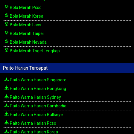
Bola Merah Pcso
Bola Merah Korea
Bola Merah Laos
Bola Merah Taipei
Bola Merah Nevada
Bola Merah Togel Lengkap
Paito Harian Tercepat
Paito Warna Harian Singapore
Paito Warna Harian Hongkong
Paito Warna Harian Sydney
Paito Warna Harian Cambodia
Paito Warna Harian Bullseye
Paito Warna Harian Pcso
Paito Warna Harian Korea