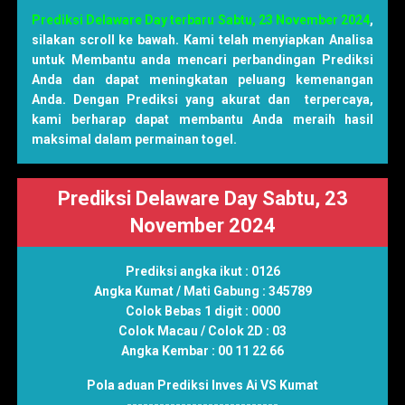
Prediksi Delaware Day terbaru Sabtu, 23 November 2024
,
silakan scroll ke bawah. Kami telah menyiapkan Analisa
untuk Membantu anda mencari perbandingan Prediksi
Anda dan dapat meningkatan peluang kemenangan
Anda. Dengan Prediksi yang akurat dan terpercaya,
kami berharap dapat membantu Anda meraih hasil
maksimal dalam permainan togel.
Prediksi Delaware Day Sabtu, 23
November 2024
Prediksi angka ikut :
0126
Angka Kumat / Mati Gabung :
345789
Colok Bebas 1 digit :
0000
Colok Macau / Colok 2D :
03
Angka Kembar :
00 11 22 66
Pola aduan Prediksi Inves Ai VS Kumat