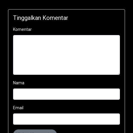
Tinggalkan Komentar
Komentar
Nama
Email