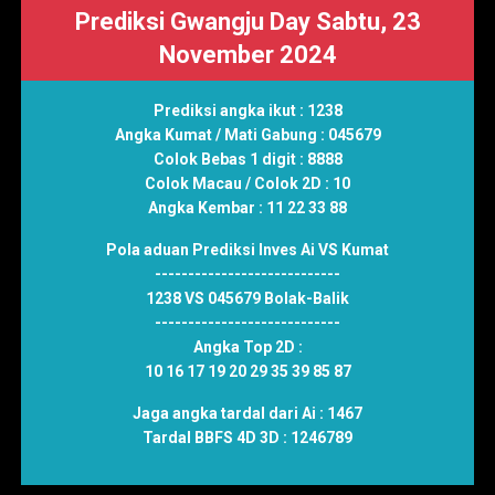
Prediksi Gwangju Day Sabtu, 23
November 2024
Prediksi angka ikut :
1238
Angka Kumat / Mati Gabung :
045679
Colok Bebas 1 digit :
8888
Colok Macau / Colok 2D :
10
Angka Kembar :
11 22 33 88
Pola aduan Prediksi Inves Ai VS Kumat
----------------------------
1238
VS
045679 Bolak-Balik
----------------------------
Angka Top 2D :
10 16 17 19 20 29 35 39 85 87
Jaga angka tardal dari Ai :
1467
Tardal BBFS 4D 3D :
1246789