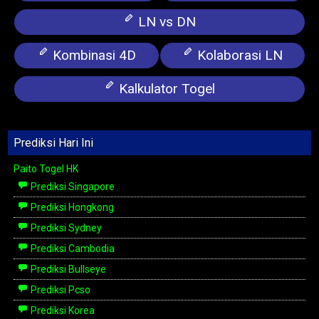
LN vs DN
Kombinasi 4D
Kolaborasi LN
Kalkulator Togel
Prediksi Hari Ini
Paito Togel HK
Prediksi Singapore
Prediksi Hongkong
Prediksi Sydney
Prediksi Cambodia
Prediksi Bullseye
Prediksi Pcso
Prediksi Korea