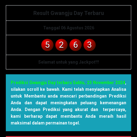
Result Gwangju Day Terbaru
Tanggal 06 Agustus 2026
5
2
6
3
Selamat untuk yang Jackpot!!!
Prediksi Gwangju Day terbaru Sabtu, 23 November 2024
,
silakan scroll ke bawah. Kami telah menyiapkan Analisa
untuk Membantu anda mencari perbandingan Prediksi
Anda dan dapat meningkatan peluang kemenangan
Anda. Dengan Prediksi yang akurat dan terpercaya,
kami berharap dapat membantu Anda meraih hasil
maksimal dalam permainan togel.