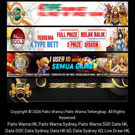
Copyright © 2026 Paito Warna | Paito Warna Terlengkap. All Rights
Reserved.
Paito Warna HK
,
Paito Warna Sydney
,
Paito Warna SGP
,
Data HK
,
Data SGP
,
Data Sydney
,
Data HK 6D
,
Data Sydney 6D
,
Live Draw HK
,