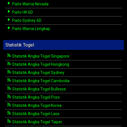
Paito Warna Nevada
Paito HK 6D
Paito Sydney 6D
Paito Warna Lengkap
Statistik Togel
Statistik Angka Togel Singapore
Statistik Angka Togel Hongkong
Statistik Angka Togel Sydney
Statistik Angka Togel Cambodia
Statistik Angka Togel Bullseye
Statistik Angka Togel Pcso
Statistik Angka Togel Korea
Statistik Angka Togel Laos
Statistik Angka Togel Taipei