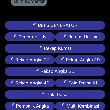
Kirim Komentar
BBFS GENERATOR
Generator LN
Rumus Harian
Rekap Kumat
Rekap Angka CT
Rekap Angka 3D
Rekap Angka 2D
Rekap Angka 4D
Pola Dasar All
Pola Dasar
Pembalik Angka
Multi Kombinasi