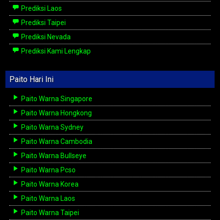
Prediksi Laos
Prediksi Taipei
Prediksi Nevada
Prediksi Kami Lengkap
Paito Hari Ini
Paito Warna Singapore
Paito Warna Hongkong
Paito Warna Sydney
Paito Warna Cambodia
Paito Warna Bullseye
Paito Warna Pcso
Paito Warna Korea
Paito Warna Laos
Paito Warna Taipei